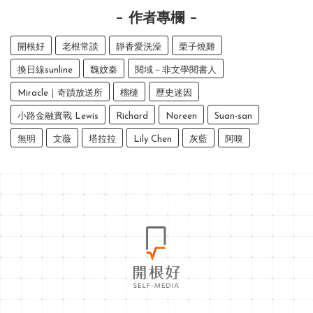
作者專欄
開根好
老根常談
靜香愛洗澡
栗子燒雞
換日線sunline
魏妏秦
閱域－非文學閱書人
Miracle｜奇蹟放送所
榴槤
歷史迷因
小路金融實戰 Lewis
Richard
Noreen
Suan-san
無明
文薇
塔拉拉
Lily Chen
灰藍
阿嗅