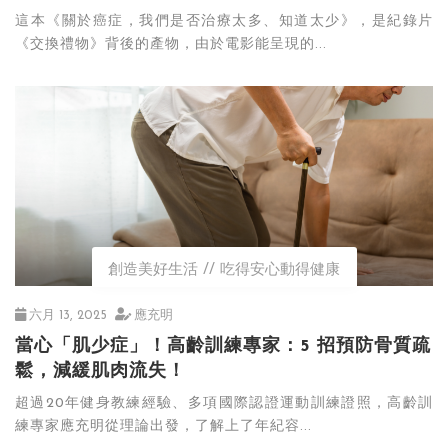
這本《關於癌症，我們是否治療太多、知道太少》，是紀錄片
《交換禮物》背後的產物，由於電影能呈現的...
創造美好生活
吃得安心動得健康
六月 13, 2025
應充明
當心「肌少症」！高齡訓練專家：5 招預防骨質疏
鬆，減緩肌肉流失！
超過20年健身教練經驗、多項國際認證運動訓練證照，高齡訓
練專家應充明從理論出發，了解上了年紀容...