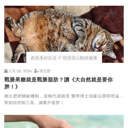
創造美好生活
吃得安心動得健康
八月 26, 2024
傅元罄
戰勝果糖就是戰勝脂肪？讀《大自然就是要你
胖！》
揪出肥胖關鍵機制，逆轉代謝困境 醫學博士強森以簡明理論，
幫助你控制三高、減重不復胖！