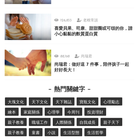
126,833
老根常談
喜愛貝果、司康、甜甜圈或可頌的你，請
小心黏黏的麩質蛋白質
88,198
尚瑞君
尚瑞君：做好這 7 件事，陪伴孩子一起
好好長大！
熱門關鍵字
大塊文化
天下文化
天下雜誌
寶瓶文化
心理勵志
繪本
家庭關係
心理學
今周刊
投資理財
親子教養
職場工作
人際關係
自我成長
親子天下
親子教養
童書
小說
生活型態
生活哲學