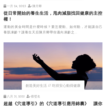
一月 24, 2023
陳月卿
從日常開始的養生生活，甩肉減脂找回健康的主控
權！
運動的黃金時間是什麼時候？要怎麼動、如何動，才能讓自己
養肌凍齡？讓養生天后陳月卿帶你邁向凍齡之...
創造美好生活
吃得安心動得健康
八月 31, 2021
蔡璧名
超越《穴道導引》的《穴道導引應用錦囊》 讓你