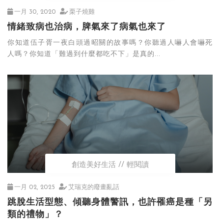
一月 30, 2020
栗子燒雞
情緒致病也治病，脾氣來了病氣也來了
你知道伍子胥一夜白頭過昭關的故事嗎？你聽過人嚇人會嚇死
人嗎？你知道「難過到什麼都吃不下」是真的...
創造美好生活
輕閱讀
一月 02, 2025
艾瑞克的廢畫亂話
跳脫生活型態、傾聽身體警訊，也許罹癌是種「另
類的禮物」？