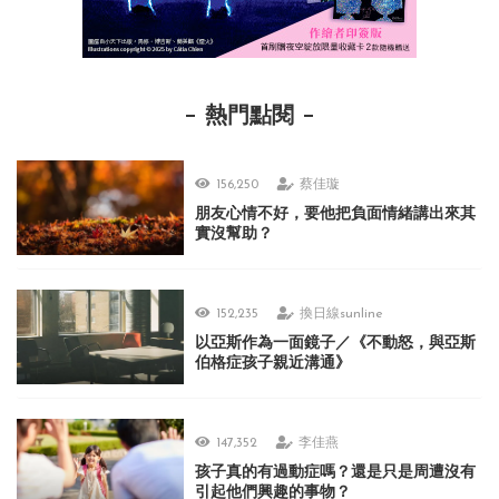
熱門點閱
156,250
蔡佳璇
朋友心情不好，要他把負面情緒講出來其
實沒幫助？
152,235
換日線sunline
以亞斯作為一面鏡子／《不動怒，與亞斯
伯格症孩子親近溝通》
147,352
李佳燕
孩子真的有過動症嗎？還是只是周遭沒有
引起他們興趣的事物？