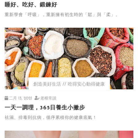
睡好、吃好、鍛鍊好
重新學會「呼吸」，重新擁有初生時的「鬆」與「柔」。
創造美好生活
吃得安心動得健康
二月 13, 2021
老根常談
一天一調理，365日養生小撇步
祛濕、排毒到抗病，循序累積你的健康底氣！