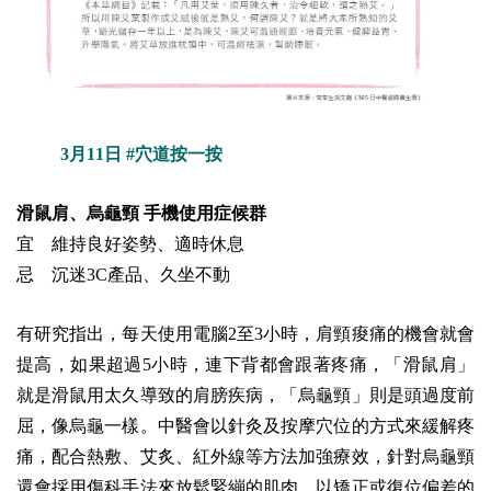
3月11日 #穴道按一按
滑鼠肩、烏龜頸
手機使用症候群
宜 維持良好姿勢、適時休息
忌 沉迷3C產品、久坐不動
有研究指出，每天使用電腦2至3小時，肩頸痠痛的機會就會
提高，如果超過5小時，連下背都會跟著疼痛，「滑鼠肩」
就是滑鼠用太久導致的肩膀疾病，「烏龜頸」則是頭過度前
屈，像烏龜一樣。
中醫會以針灸及按摩穴位的方式來緩解疼
痛，配合熱敷、艾炙、紅外線等方法加強療效，針對烏龜頸
還會採用傷科手法來放鬆緊繃的肌肉，以矯正或復位偏差的