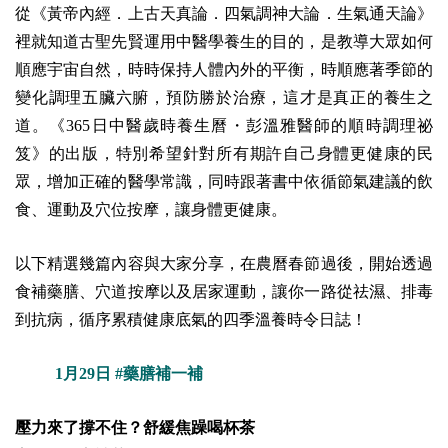
從《黃帝內經．上古天真論．四氣調神大論．生氣通天論》
裡就知道古聖先賢運用中醫學養生的目的，是教導大眾如何
順應宇宙自然，時時保持人體內外的平衡，時順應著季節的
變化調理五臟六腑，預防勝於治療，這才是真正的養生之
道。《365日中醫歲時養生曆・彭溫雅醫師的順時調理祕
笈》的出版，特別希望針對所有期許自己身體更健康的民
眾，增加正確的醫學常識，同時跟著書中依循節氣建議的飲
食、運動及穴位按摩，讓身體更健康。
以下精選幾篇內容與大家分享，在農曆春節過後，開始透過
食補藥膳、穴道按摩以及居家運動，讓你一路從祛濕、排毒
到抗病，循序累積健康底氣的四季溫養時令日誌！
1月29日 #藥膳補一補
壓力來了撐不住？舒緩焦躁喝杯茶