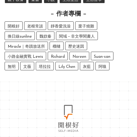
作者專欄
開根好
老根常談
靜香愛洗澡
栗子燒雞
換日線sunline
魏妏秦
閱域－非文學閱書人
Miracle｜奇蹟放送所
榴槤
歷史迷因
小路金融實戰 Lewis
Richard
Noreen
Suan-san
無明
文薇
塔拉拉
Lily Chen
灰藍
阿嗅