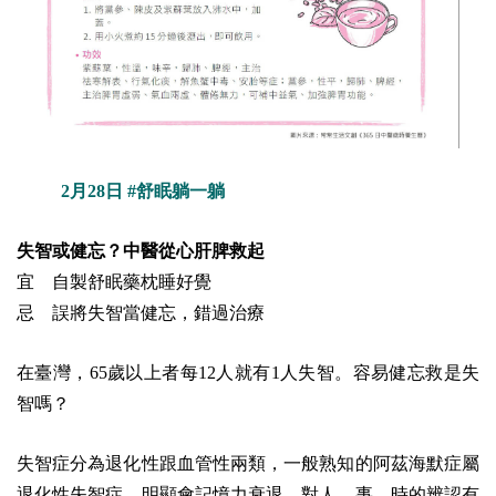
2月28日 #舒眠躺一躺
失智或健忘？中醫從心肝脾救起
宜 自製舒眠藥枕睡好覺
忌 誤將失智當健忘，錯過治療
在臺灣，65歲以上者每12人就有1人失智。容易健忘救是失
智嗎？
失智症分為退化性跟血管性兩類，一般熟知的阿茲海默症屬
退化性失智症，明顯會記憶力衰退、對人、事、時的辨認有