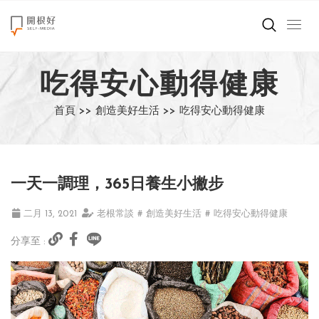
來點正能量
吃得安心動得健康
世界在想什麼
首頁 >>
創造美好生活 >>
吃得安心動得健康
創造美好生活
小孩不是噩夢
一天一調理，365日養生小撇步
職場商業經濟
二月 13, 2021
老根常談
# 創造美好生活
# 吃得安心動得健康
影片專區
分享至 :
關於我們