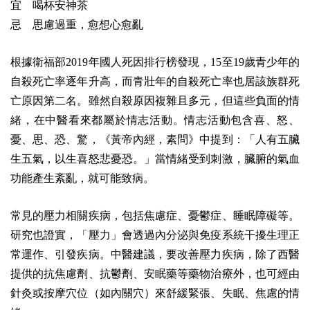
宜 喝杯安神茶
忌 思慮過重，愈想心愈亂
根據衛福部2019年國人死因排行榜發現，15至19歲青少年的
自殺死亡率逐年升高，而青壯年的自殺死亡率也居該族群死
亡原因第二名。雖然自殺原因複雜且多元，但這些負面的情
緒，在中醫看來都屬於情志活動。
情志活動包含喜、怒、
憂、思、恐、驚，《黃帝內經，素問》中提到：「人有五臟
生五氣，以生喜怒悲憂恐。」當情緒受到刺激，臟腑的氣血
功能產生紊亂，就可能致病。
常見的壓力相關疾病，包括焦慮症、憂鬱症、睡眠障礙等。
研究也證實，「壓力」會透過內分泌與免疫系統干擾生理正
常運作、引發疾病。中醫建議，要改善壓力疾病，除了西醫
提供的抗焦慮劑、抗鬱劑、安眠藥等藥物治療外，也可經由
針灸或按摩穴位（如內關穴）來舒緩緊張、失眠、焦慮的情