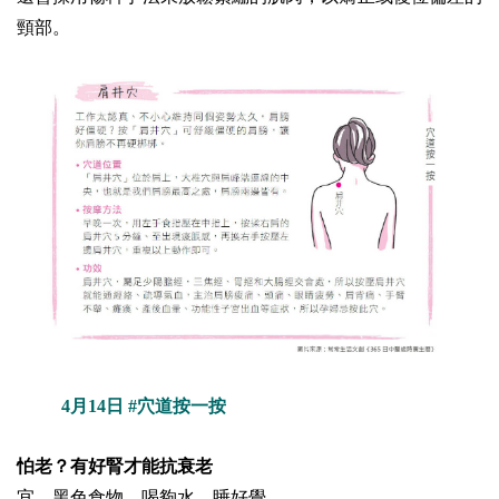
頸部。
4月14日 #穴道按一按
怕老？有好腎才能抗衰老
宜 黑色食物、喝夠水、睡好覺