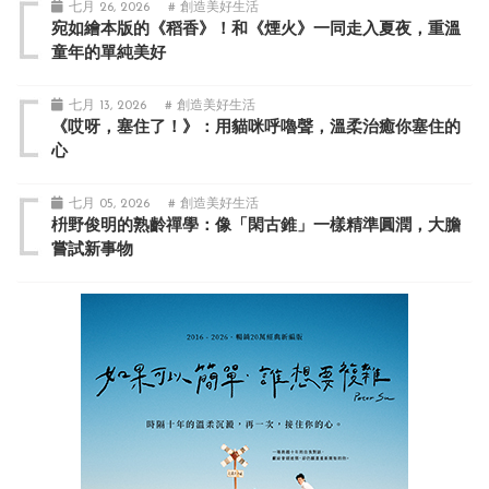
七月 26, 2026
# 創造美好生活
宛如繪本版的《稻香》！和《煙火》一同走入夏夜，重溫
童年的單純美好
七月 13, 2026
# 創造美好生活
《哎呀，塞住了！》：用貓咪呼嚕聲，溫柔治癒你塞住的
心
七月 05, 2026
# 創造美好生活
枡野俊明的熟齡禪學：像「閑古錐」一樣精準圓潤，大膽
嘗試新事物