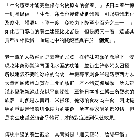
「生食蔬菜才能完整保存食物原有的營養。」或日本養生博
士則是提倡：「生食、寒食容易造成低體溫，引起身體老化
及癌化，體溫每下降一度，免疫力下降至少百分之三十。」
如此苦口婆心的養生建議比比皆是，但是認真一看，這些其
實都互相牴觸！而這之中的關鍵差異在於
「體質」
。
老一輩的人觀察的是臺灣的民眾，在特殊濕熱的環境下，發
現吃冰會影響脾胃運化水濕的功能，並衍生許多婦女困擾，
所以建議不要吃冰冷的食物；生機專家則多半是觀察西方以
大量肉類或蛋白質為主食的族群，基本體質偏燥熱，所以建
議多攝取新鮮蔬菜以平衡燥性；至於日本養生博士所觀察的
族群，則多是以壽司、米飯類、偏涼的食材為主食，因此提
醒的重點是體溫與免疫力的關係。所有專家講的都沒錯，但
是養生建議必須合乎體質，才能對症達到保健效果。
傳統中醫的養生觀念，其實就是「順天應時、陰陽平衡」，