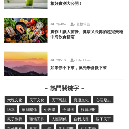
根好實測大公開！
29,404
老根常談
實作！讓人苗條、健康又長壽的超完美地
中海飲食指南
28,530
Lily Chen
如果停不下來，就先學會慢下來
熱門關鍵字
大塊文化
天下文化
天下雜誌
寶瓶文化
心理勵志
繪本
家庭關係
心理學
今周刊
投資理財
親子教養
職場工作
人際關係
自我成長
親子天下
親子教養
童書
小說
生活型態
生活哲學