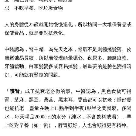
忌 不吃早餐、吃垃圾食物
人的身體從25歲就開始慢慢退化，所以坊間一大堆保養品或
保健食品，就是要對抗老化。
中醫認為，腎主精、為先天之本，腎氣不足則齒搖髮落、皮
膚鬆弛易長紋，所以若發現頭暈噁心、夜尿多、腰膝痠軟、
牙齒鬆動、白頭髮變多或容易掉髮，最重要的是臉色變得暗
沉，可能就有腎虛的問題。
「護腎」
成了抗衰老必做的事。中醫認為，黑色食物可補
腎，芝麻、黑豆、桑葚、黑木耳、香菇都可以抗老；睡好覺
也能抗老，盡量在晚上11點半到半夜1點半之間就寢。多喝
水，每天喝足2000c.c.的水分（純水，不含飲料或湯），早
上吃對早餐（如：粥），脾胃顧好，人也會顯得更有精神。