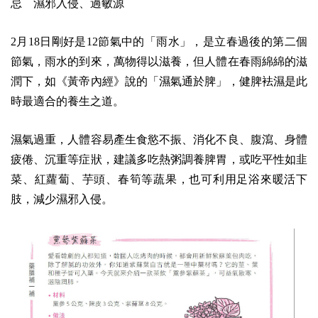
忌 濕邪入侵、過敏源
2月18日剛好是12節氣中的「雨水」，是立春過後的第二個
節氣，雨水的到來，萬物得以滋養，但人體在春雨綿綿的滋
潤下，如《黃帝內經》說的「濕氣通於脾」，健脾袪濕是此
時最適合的養生之道。
濕氣過重，人體容易產生食慾不振、消化不良、腹瀉、身體
疲倦、沉重等症狀，建議多吃熱粥調養脾胃，或吃平性如韭
菜、紅蘿蔔、芋頭、春筍等蔬果，也可利用足浴來暖活下
肢，減少濕邪入侵。