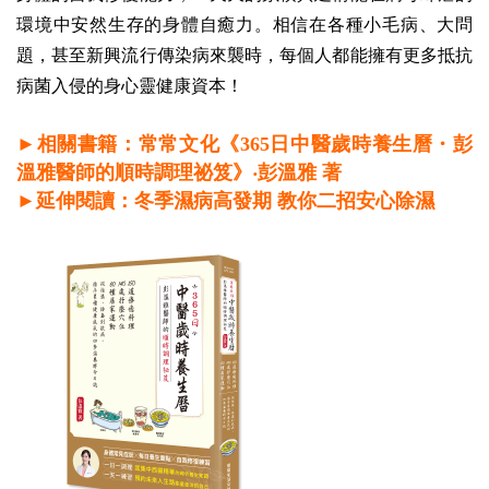
環境中安然生存的身體自癒力。相信在各種小毛病、大問
題，甚至新興流行傳染病來襲時，每個人都能擁有更多抵抗
病菌入侵的身心靈健康資本！
►相關書籍：常常文化《365日中醫歲時養生曆・彭
溫雅醫師的順時調理祕笈》‧彭溫雅 著
►延伸閱讀：冬季濕病高發期 教你二招安心除濕