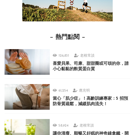
熱門點閱
126,831
老根常談
喜愛貝果、司康、甜甜圈或可頌的你，請
小心黏黏的麩質蛋白質
61,254
應充明
當心「肌少症」！高齡訓練專家：5 招預
防骨質疏鬆，減緩肌肉流失！
58,924
老根常談
讓你清瘦、順暢又好眠的神奇綠拿鐵 ‧ 開