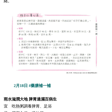
緒。
2月18日 #藥膳補一補
雨水滋潤大地 脾胃過濕百病生
宜 吃熱粥調養脾胃、足浴