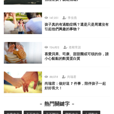
147,251
李佳燕
孩子真的有過動症嗎？還是只是周遭沒有
引起他們興趣的事物？
126,822
老根常談
喜愛貝果、司康、甜甜圈或可頌的你，請
小心黏黏的麩質蛋白質
88,078
尚瑞君
尚瑞君：做好這 7 件事，陪伴孩子一起
好好長大！
熱門關鍵字