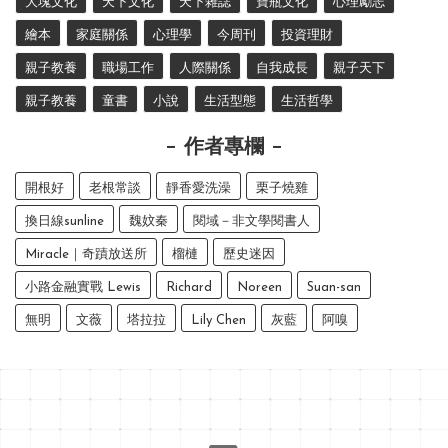
大塊文化
天下文化
天下雜誌
寶瓶文化
心理勵志
繪本
家庭關係
心理學
今周刊
投資理財
親子教養
職場工作
人際關係
自我成長
親子天下
親子教養
童書
小說
生活型態
生活哲學
作者專欄
開根好
老根常談
靜香愛洗澡
栗子燒雞
換日線sunline
魏妏秦
閱域－非文學閱書人
Miracle｜奇蹟放送所
榴槤
歷史迷因
小路金融實戰 Lewis
Richard
Noreen
Suan-san
無明
文薇
塔拉拉
Lily Chen
灰藍
阿嗅