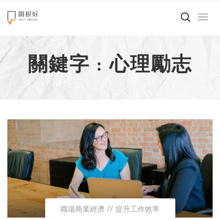
來點正能量
關鍵字 : 心理勵志
世界在想什麼
創造美好生活
小孩不是噩夢
職場商業經濟
影片專區
關於我們
職場商業經濟
提升工作效率