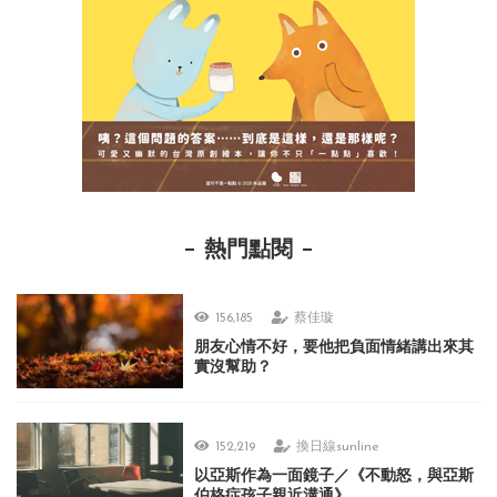
熱門點閱
156,185
蔡佳璇
朋友心情不好，要他把負面情緒講出來其
實沒幫助？
152,219
換日線sunline
以亞斯作為一面鏡子／《不動怒，與亞斯
伯格症孩子親近溝通》