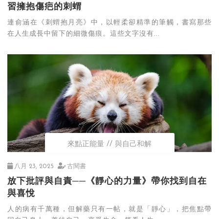
習擁抱傷疤的刺蝟
連俞涵在《刺蝟抱月亮》中，以輕柔卻精準的筆觸，書寫那些
在人生成長中留下的細微傷痕。這些文字沒有...
來點正能量
與自己和解
八月 23, 2025
古閱書
放下批評與自責──《靜心的力量》帶你找到自在
與喜悅
人的病有千萬種，但解藥只有一帖，就是「靜心」，把焦點帶