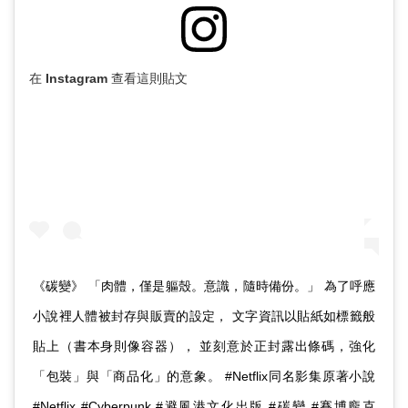
在 Instagram 查看這則貼文
《碳變》 「肉體，僅是軀殼。意識，隨時備份。」 為了呼應
小說裡人體被封存與販賣的設定， 文字資訊以貼紙如標籤般
貼上（書本身則像容器）， 並刻意於正封露出條碼，強化
「包裝」與「商品化」的意象。 #Netflix同名影集原著小說
#Netflix #Cyberpunk #避風港文化出版 #碳變 #賽博龐克