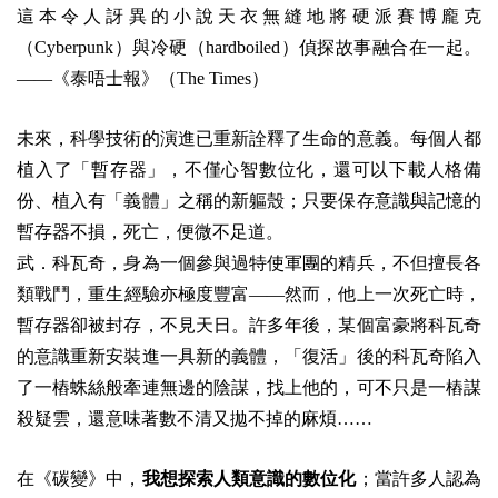
這本令人訝異的小說天衣無縫地將硬派賽博龐克
（Cyberpunk）與冷硬（hardboiled）偵探故事融合在一起。
——《泰唔士報》（The Times）
未來，科學技術的演進已重新詮釋了生命的意義。每個人都
植入了「暫存器」，不僅心智數位化，還可以下載人格備
份、植入有「義體」之稱的新軀殼；只要保存意識與記憶的
暫存器不損，死亡，便微不足道。
武．科瓦奇，身為一個參與過特使軍團的精兵，不但擅長各
類戰鬥，重生經驗亦極度豐富——然而，他上一次死亡時，
暫存器卻被封存，不見天日。許多年後，某個富豪將科瓦奇
的意識重新安裝進一具新的義體，「復活」後的科瓦奇陷入
了一樁蛛絲般牽連無邊的陰謀，找上他的，可不只是一樁謀
殺疑雲，還意味著數不清又拋不掉的麻煩……
在《碳變》中，
我想探索人類意識的數位化
；當許多人認為