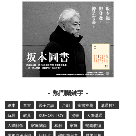
熱門關鍵字
繪本
童書
親子共讀
台劇
童書推薦
溝通技巧
玩具
教具
KUMON TOY
漫畫
人際溝通
人際關係
家庭關係
和解
家庭
暢銷改編
電視原著小說
紀錄片
學齡前兒童
世界地圖