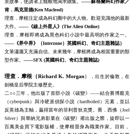
景故事，使讀者上癮般地渴求續集。
——蘇格蘭科幻作家／
肯．馬克里德(Ken Macleod)
理查．摩根注定成為科幻圈中的大人物。歡迎見識他的最新
大作。
——《線上外星人》(The Alien Online)
理查．摩根即將成為黑色科幻小說中最高明的作家之一。
——《界中界》（Interzone）英國科幻、奇幻主題雜誌）
文筆瀟灑又充滿自信。未來幾年，摩根將成為相當重要的類
型作家。
——SFX (英國科幻、奇幻主題雜誌)
理查．摩根（Richard K. Morgan
）
，出生於倫敦，在
劍橋皇后學院主修歷史。
二○○三年，他出版了首部小說《碳變》——結合賽博龐克
（cyberpunk）與冷硬派偵探小說（hardboiled）元素，並以
反英雄為主軸，贏得當年的菲利普狄克獎。喬．西佛（Joel
Silver）與華納兄弟影業在《碳變》甫出版之際，旋即以一
百萬美金買下電影版權，使摩根晉身為職業作家。目前，