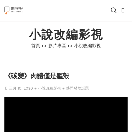
來點正能量
小說改編影視
世界在想什麼
首頁 >>
影片專區 >>
小說改編影視
創造美好生活
小孩不是噩夢
《碳變》肉體僅是軀殼
職場商業經濟
三月 10, 2020
# 小說改編影視
# 熱門發燒話題
影片專區
關於我們