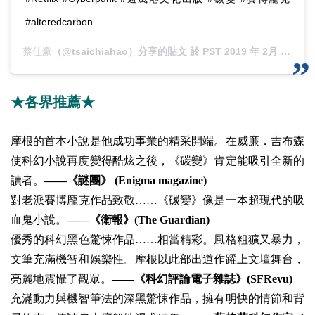
#alteredcarbon
蔡佳豪
（@tsaichiahao）分享的貼文 於
PST 2019 年 2月 月 26 日 下午 11:22
★各界推薦★
摩根的首本小說是他成功事業的精采開端。在威廉．吉布森
使科幻小說再度變得酷炫之後，《碳變》肯定能吸引全新的
讀者。
——《謎團》 (Enigma magazine)
對老派賽博龐克作品致敬……《碳變》像是一本超現代的吸
血鬼小說。
——《衛報》(The Guardian)
優秀的科幻黑色驚悚作品……相當精彩。風格粗獷又暴力，
文筆充滿機智和娛樂性。摩根以此部出道作躍上文壇舞台，
亮麗地震懾了觀眾。
——《科幻評論電子雜誌》(SFRevu)
充滿動力與機智筆法的深黑驚悚作品，擁有明快的情節和背