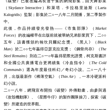
《碳變》已被改編為長達十集的網飛影集，由天舞影業
（Skydance Interactive）和萊塔．卡拉格里迪斯（Laeta
Kalogridis）監製；影集於二○一八年二月開播，第二季製作
中。
此後，作品持續發光發熱——《市集部隊》（
Market
Forces
）的改編權早在出版前就被華納兄弟影業買下，二○○
五年，該書獲頒約翰坎貝爾紀念獎。《黑人》（
Black
Man
）於二○○七年贏得亞瑟克拉克獎；《鋼骨尚存》（
The
Steel Remains
）則在二○一○年贏得星際光譜獎，柯克斯書評
和全國公共廣播電台更將續集《冷血指令》（
The Cold
Commands
）選為年度最佳科幻／奇幻小說。二○一八十
月，出版最新作《稀薄空氣》（
Thin Air
），一本冷硬派科
幻小說。
二○一八年，網飛宣布開拍《碳變》外傳動畫，由參與過
《攻殼機動隊》、《星際牛仔》的製作團隊操刀，探索《碳
變》所建造的世界觀。