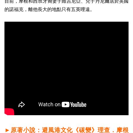
目前，摩根和西班牙裔妻子維吉尼亞、兒子丹尼爾居於英國
的諾福克，離他長大的地點只有五英哩遠。
►原著小說：避風港文化《碳變》理查．摩根