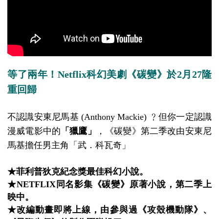
等了兩年！Netflix科幻美劇《碳變》於2月27隆
重回歸
不認識安東尼馬基 (Anthony Mackie) ﹖但你一定認識
漫威電影中的
「獵鷹」
，《碳變》第二季改由安東尼
馬基擔任男主角「武．科瓦奇」
★菲利普狄克紀念獎最佳科幻小說。
★NETFLIX同名影集《碳變》原著小說，第二季上
映中。
★改編動畫即將上線，由參與過《攻殼機動隊》、