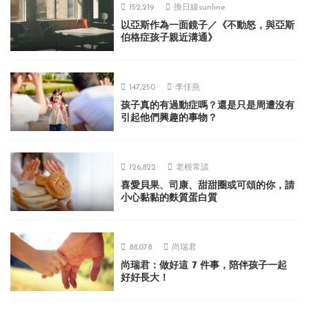
152,219
換日線sunline
以亞斯作為一面鏡子／《不動怒，與亞斯
伯格症孩子親近溝通》
147,250
李佳燕
孩子真的有過動症嗎？還是只是周遭沒有
引起他們興趣的事物？
126,822
老根常談
喜愛貝果、司康、甜甜圈或可頌的你，請
小心黏黏的麩質蛋白質
88,078
尚瑞君
尚瑞君：做好這 7 件事，陪伴孩子一起
好好長大！