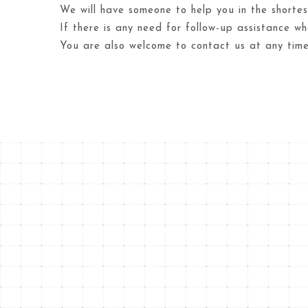
We will have someone to help you in the shortes
If there is any need for follow-up assistance w
You are also welcome to contact us at any tim