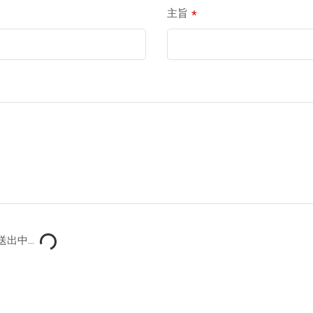
*
主旨
出中...