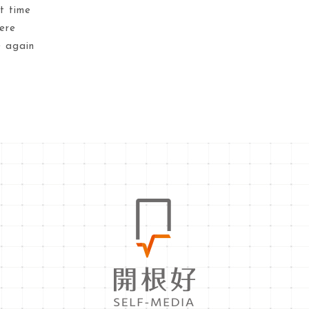
t time
here
e again