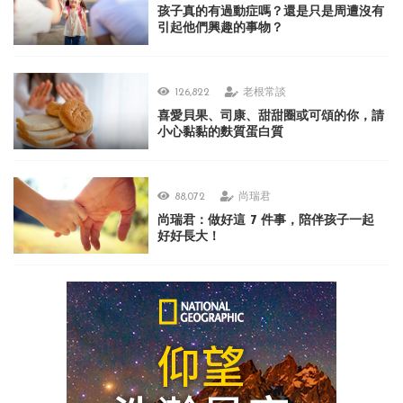
孩子真的有過動症嗎？還是只是周遭沒有
引起他們興趣的事物？
126,822
老根常談
喜愛貝果、司康、甜甜圈或可頌的你，請
小心黏黏的麩質蛋白質
88,072
尚瑞君
尚瑞君：做好這 7 件事，陪伴孩子一起
好好長大！