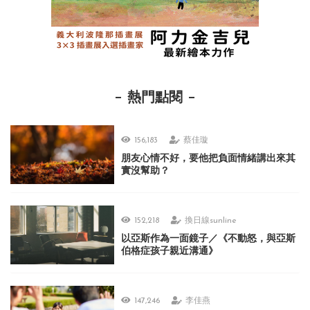
熱門點閱
156,183
蔡佳璇
朋友心情不好，要他把負面情緒講出來其
實沒幫助？
152,218
換日線sunline
以亞斯作為一面鏡子／《不動怒，與亞斯
伯格症孩子親近溝通》
147,246
李佳燕