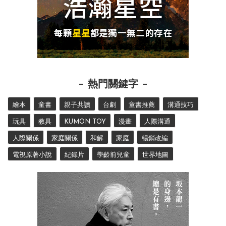
熱門關鍵字
繪本
童書
親子共讀
台劇
童書推薦
溝通技巧
玩具
教具
KUMON TOY
漫畫
人際溝通
人際關係
家庭關係
和解
家庭
暢銷改編
電視原著小說
紀錄片
學齡前兒童
世界地圖