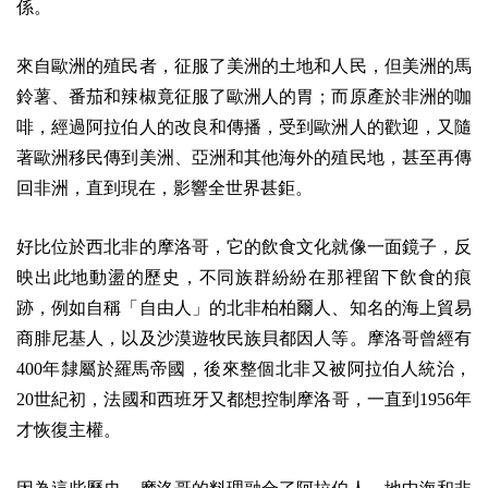
係。
來自歐洲的殖民者，征服了美洲的土地和人民，但美洲的馬
鈴薯、番茄和辣椒竟征服了歐洲人的胃；而原產於非洲的咖
啡，經過阿拉伯人的改良和傳播，受到歐洲人的歡迎，又隨
著歐洲移民傳到美洲、亞洲和其他海外的殖民地，甚至再傳
回非洲，直到現在，影響全世界甚鉅。
好比位於西北非的摩洛哥，它的飲食文化就像一面鏡子，反
映出此地動盪的歷史，不同族群紛紛在那裡留下飲食的痕
跡，例如自稱「自由人」的北非柏柏爾人、知名的海上貿易
商腓尼基人，以及沙漠遊牧民族貝都因人等。摩洛哥曾經有
400年隸屬於羅馬帝國，後來整個北非又被阿拉伯人統治，
20世紀初，法國和西班牙又都想控制摩洛哥，一直到1956年
才恢復主權。