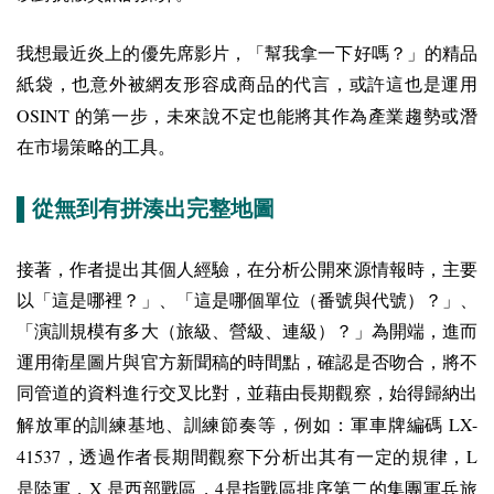
我想最近炎上的優先席影片，「幫我拿一下好嗎？」的精品
紙袋，也意外被網友形容成商品的代言，或許這也是運用
OSINT
的第一步，未來說不定也能將其作為產業趨勢或潛
在市場策略的工具。
▌從無到有拼湊出完整地圖
接著，作者提出其個人經驗，在分析公開來源情報時，主要
以「這是哪裡？」、「這是哪個單位（番號與代號）？」、
「演訓規模有多大（旅級、營級、連級）？」為開端，進而
運用衛星圖片與官方新聞稿的時間點，確認是否吻合，將不
同管道的資料進行交叉比對，並藉由長期觀察，始得歸納出
LX-
解放軍的訓練基地、訓練節奏等，例如：軍車牌編碼
41537
L
，透過作者長期間觀察下分析出其有一定的規律，
X
4
是陸軍，
是西部戰區，
是指戰區排序第二的集團軍兵旅