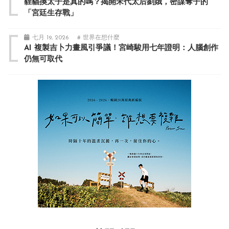
貍貓換太子是真的嗎？揭開宋代太后劉娥，密謀奪子的
「宮廷生存戰」
七月 19, 2026
# 世界在想什麼
AI 複製吉卜力畫風引爭議！宮崎駿用七年證明：人腦創作
仍無可取代