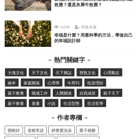
效應？還是灰犀牛效應？
14,549
保倫·多倫
幸福是什麼？用最科學的方法，學做自己
的幸福設計師
熱門關鍵字
大塊文化
天下文化
天下雜誌
寶瓶文化
心理勵志
繪本
家庭關係
心理學
今周刊
投資理財
親子教養
職場工作
人際關係
自我成長
親子天下
親子教養
童書
小說
生活型態
生活哲學
作者專欄
開根好
老根常談
靜香愛洗澡
栗子燒雞