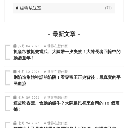
# 編輯放送室
(71)
最新文章
八月 04, 2026
# 世界在想什麼
抓魚卻被抓去當兵、大陳幣一夕失效！大陳長者回憶中的
動盪童年！
七月 30, 2026
# 世界在想什麼
別陷進集體神話的陷阱！看穿帝王正史背後，最真實的平
民血淚
七月 28, 2026
# 世界在想什麼
連皮吃香蕉、會動的鐵牛？大陳島民初來台灣的 10 個震
撼！
七月 24, 2026
# 世界在想什麼