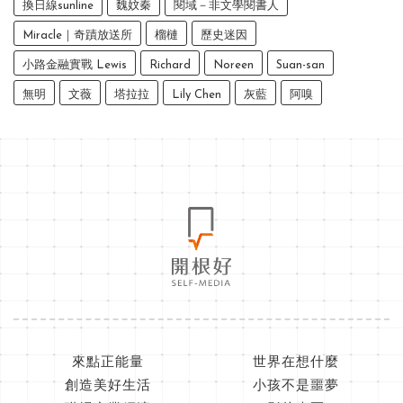
換日線sunline
魏妏秦
閱域－非文學閱書人
Miracle｜奇蹟放送所
榴槤
歷史迷因
小路金融實戰 Lewis
Richard
Noreen
Suan-san
無明
文薇
塔拉拉
Lily Chen
灰藍
阿嗅
來點正能量
世界在想什麼
創造美好生活
小孩不是噩夢