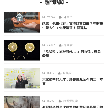
熱門點閱
62,776
陳大仁
想靠「包租代管」實現財富自由？理財醫
生陳大仁：先釐清這 3 個盲點
23,827
朱亞君
「哈哈哈，我好想死 ... 」的背後：微笑
憂鬱
19,935
丘美珍
大家眼中的天才：影響唐鳳至今的二十本
書
19,227
靜香愛洗澡
新冠肺炎對全球經濟的衝擊到底是黑天鵝