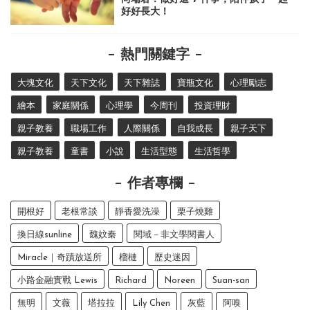
好好長大！
熱門關鍵字
大塊文化
天下文化
天下雜誌
寶瓶文化
心理勵志
繪本
家庭關係
心理學
今周刊
投資理財
親子教養
職場工作
人際關係
自我成長
親子天下
親子教養
童書
小說
生活型態
生活哲學
作者專欄
開根好
老根常談
靜香愛洗澡
栗子燒雞
換日線sunline
魏妏秦
閱域－非文學閱書人
Miracle｜奇蹟放送所
榴槤
歷史迷因
小路金融實戰 Lewis
Richard
Noreen
Suan-san
無明
文薇
塔拉拉
Lily Chen
灰藍
阿嗅