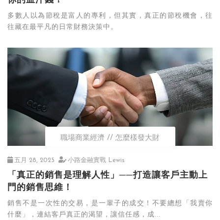
你的血汗錢！
多數人以為節稅是富人的專利，但其實，真正的節稅機會，往
往藏在最平凡的日常財務決策中。
職場商業經濟
怎麼樣發大財
五月 28, 2025
小路金融實戰 Lewis
「真正的銷售是理解人性」──打造讓客戶主動上
門的銷售思維！
銷售不是一次性的交易，是一輩子的成交！不要總想「我賣你
什麼」，連結客戶真正的渴望，讓信任感，成...