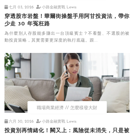
七月 03, 2026
小路金融實戰 Lewis
穿透股市岩盤！華爾街操盤手用阿甘投資法，帶你
少走 30 年冤枉路
為什麼別人存股能多賺出一台頂級賓士？不看盤、不選股的被
動投資策略，其實需要更深度的執行底蘊。跟...
職場商業經濟
怎麼樣發大財
六月 30, 2026
小路金融實戰 Lewis
投資別再情緒化！闕又上：風險從未消失，只是被