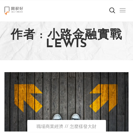
來點正能量
作者 : 小路金融實戰
世界在想什麼
LEWIS
創造美好生活
小孩不是噩夢
職場商業經濟
影片專區
關於我們
職場商業經濟
怎麼樣發大財