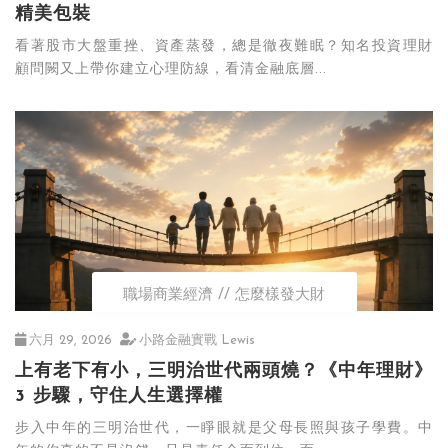
精美包裝
看著股市大盤重挫、資產蒸發，總是徹夜難眠？知名投資理財
顧問闕又上帶你建立心理防線，看清金融底層...
職場商業經濟
怎麼樣發大財
六月 29, 2026
小路金融實戰 Lewis
上有老下有小，三明治世代兩頭燒？《中年理財》
3 步驟，守住人生選擇權
步入中年的三明治世代，一睜眼就是父母長照與孩子學費。中