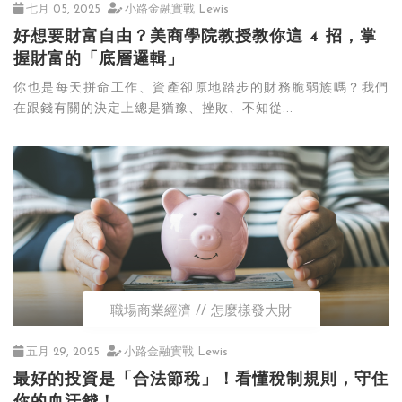
七月 05, 2025
小路金融實戰 Lewis
好想要財富自由？美商學院教授教你這 4 招，掌
握財富的「底層邏輯」
你也是每天拼命工作、資產卻原地踏步的財務脆弱族嗎？我們
在跟錢有關的決定上總是猶豫、挫敗、不知從...
職場商業經濟
怎麼樣發大財
五月 29, 2025
小路金融實戰 Lewis
最好的投資是「合法節稅」！看懂稅制規則，守住