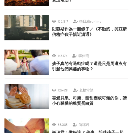
實沒幫助？
152,217
換日線sunline
以亞斯作為一面鏡子／《不動怒，與亞斯
伯格症孩子親近溝通》
147,174
李佳燕
孩子真的有過動症嗎？還是只是周遭沒有
引起他們興趣的事物？
126,821
老根常談
喜愛貝果、司康、甜甜圈或可頌的你，請
小心黏黏的麩質蛋白質
88,005
尚瑞君
尚瑞君：做好這 7 件事，陪伴孩子一起