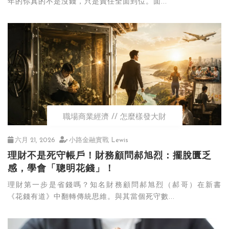
年的你真的不是沒錢，只是責任全面到位。面...
職場商業經濟
怎麼樣發大財
六月 21, 2026
小路金融實戰 Lewis
理財不是死守帳戶！財務顧問郝旭烈：擺脫匱乏
感，學會「聰明花錢」！
理財第一步是省錢嗎？知名財務顧問郝旭烈（郝哥）在新書
《花錢有道》中翻轉傳統思維。與其當個死守數...