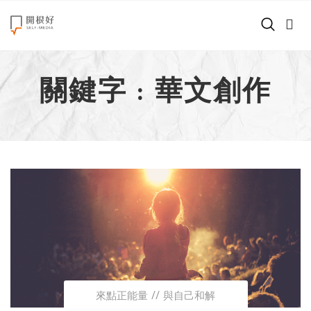
來點正能量
關鍵字 : 華文創作
世界在想什麼
創造美好生活
小孩不是噩夢
職場商業經濟
影片專區
關於我們
來點正能量
與自己和解