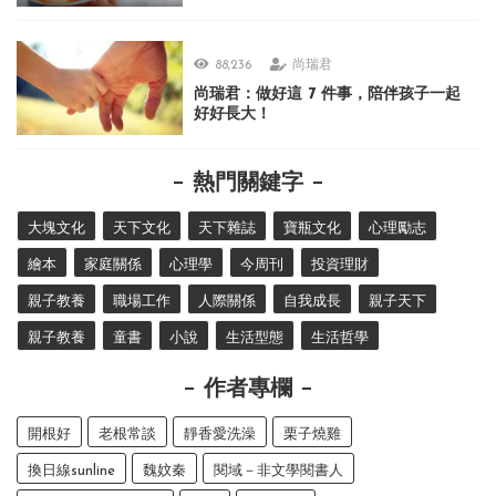
88,236
尚瑞君
尚瑞君：做好這 7 件事，陪伴孩子一起
好好長大！
熱門關鍵字
大塊文化
天下文化
天下雜誌
寶瓶文化
心理勵志
繪本
家庭關係
心理學
今周刊
投資理財
親子教養
職場工作
人際關係
自我成長
親子天下
親子教養
童書
小說
生活型態
生活哲學
作者專欄
開根好
老根常談
靜香愛洗澡
栗子燒雞
換日線sunline
魏妏秦
閱域－非文學閱書人