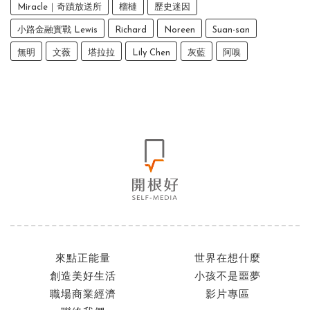
Miracle｜奇蹟放送所
榴槤
歷史迷因
小路金融實戰 Lewis
Richard
Noreen
Suan-san
無明
文薇
塔拉拉
Lily Chen
灰藍
阿嗅
來點正能量
世界在想什麼
創造美好生活
小孩不是噩夢
職場商業經濟
影片專區