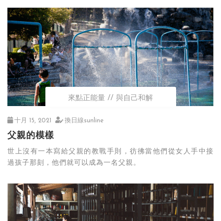
來點正能量
與自己和解
十月 15, 2021
換日線sunline
父親的模樣
世上沒有一本寫給父親的教戰手則，彷彿當他們從女人手中接
過孩子那刻，他們就可以成為一名父親。