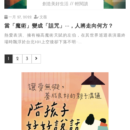
創造美好生活
輕閱讀
一月 27, 2022
文薇
當「魔術」變成「詛咒」···，人將走向何方？
熱愛表演、擁有極高魔術天賦的左伯，在其世界巡迴表演最終
場時飄浮於台北101上空後卻下落不明··...
1
2
3