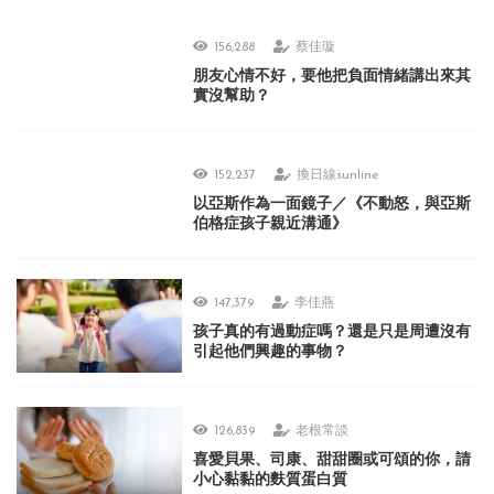
156,288
蔡佳璇
朋友心情不好，要他把負面情緒講出來其
實沒幫助？
152,237
換日線sunline
以亞斯作為一面鏡子／《不動怒，與亞斯
伯格症孩子親近溝通》
147,379
李佳燕
孩子真的有過動症嗎？還是只是周遭沒有
引起他們興趣的事物？
126,839
老根常談
喜愛貝果、司康、甜甜圈或可頌的你，請
小心黏黏的麩質蛋白質