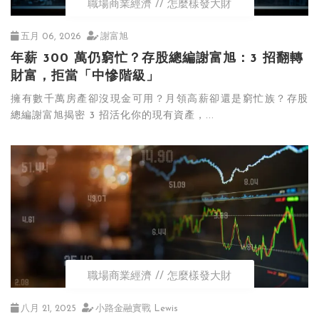
職場商業經濟
怎麼樣發大財
五月 06, 2026
謝富旭
年薪 300 萬仍窮忙？存股總編謝富旭：3 招翻轉
財富，拒當「中慘階級」
擁有數千萬房產卻沒現金可用？月領高薪卻還是窮忙族？存股
總編謝富旭揭密 3 招活化你的現有資產，...
職場商業經濟
怎麼樣發大財
八月 21, 2025
小路金融實戰 Lewis