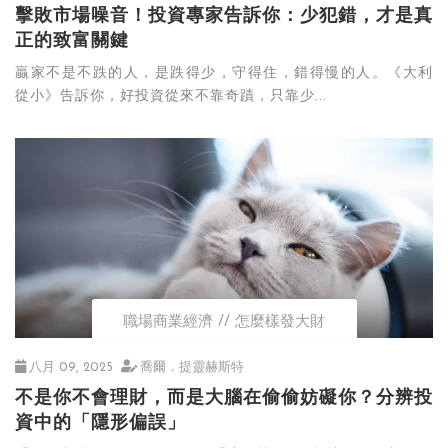
擊敗市場噪音！投資專家告訴你：少犯錯，才是真
正的致富關鍵
贏家不是不跌的人，是跌得少，守得住，錯得慢的人。《大利
從小》告訴你，好投資從來不靠奇蹟，只靠少...
職場商業經濟
怎麼樣發大財
八月 09, 2025
喬爾．提靈赫斯特
不是你不會理財，而是大腦在偷偷妨礙你？分辨投
資中的「隱形偏誤」