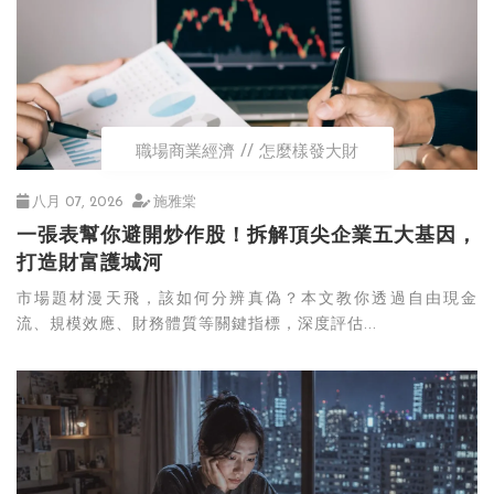
職場商業經濟
怎麼樣發大財
八月 07, 2026
施雅棠
一張表幫你避開炒作股！拆解頂尖企業五大基因，
打造財富護城河
市場題材漫天飛，該如何分辨真偽？本文教你透過自由現金
流、規模效應、財務體質等關鍵指標，深度評估...