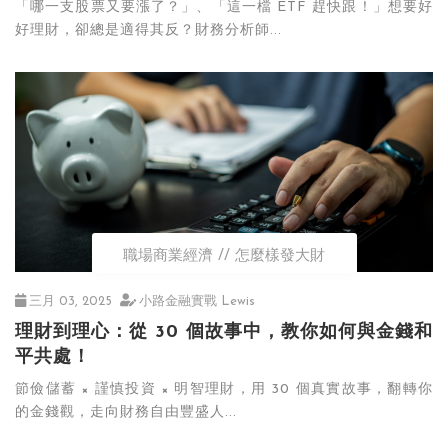
「哪一支股票又要漲了？」、「這一檔 ETF 趕快跟！」想要好
好理財，卻總是適得其反？財務分析師...
職場商業經濟
怎麼樣發大財
三月 03, 2025
小路金融實戰 Lewis
理財到理心：從 30 個故事中，教你如何與金錢和
平共處！
節儉儲蓄 × 謹慎投資 × 明智理財，用 30 個真實故事，翻轉你
的金錢觀，走向財務自由豐盛人...