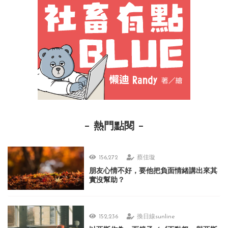
熱門點閱
156,272
蔡佳璇
朋友心情不好，要他把負面情緒講出來其
實沒幫助？
152,236
換日線sunline