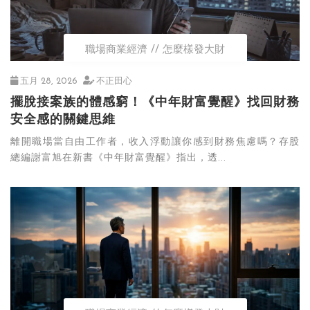
職場商業經濟
怎麼樣發大財
五月 28, 2026
不正田心
擺脫接案族的體感窮！《中年財富覺醒》找回財務
安全感的關鍵思維
離開職場當自由工作者，收入浮動讓你感到財務焦慮嗎？存股
總編謝富旭在新書《中年財富覺醒》指出，透...