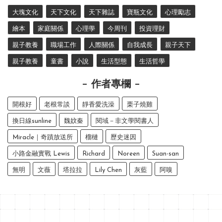
大塊文化
天下文化
天下雜誌
寶瓶文化
心理勵志
繪本
家庭關係
心理學
今周刊
投資理財
親子教養
職場工作
人際關係
自我成長
親子天下
親子教養
童書
小說
生活型態
生活哲學
作者專欄
開根好
老根常談
靜香愛洗澡
栗子燒雞
換日線sunline
魏妏秦
閱域－非文學閱書人
Miracle｜奇蹟放送所
榴槤
歷史迷因
小路金融實戰 Lewis
Richard
Noreen
Suan-san
無明
文薇
塔拉拉
Lily Chen
灰藍
阿嗅