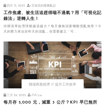
四月 15, 2025
艾瑞克的廢畫亂話
工作焦慮、被生活追趕得喘不過氣？用「可視化記
錄法」逆轉人生！
待辦清單如雪球般越滾越大？每天像無頭蒼蠅般慌亂無章？今
天的壓力來自於昨天的混亂，你需要建立「可...
職場商業經濟
提升工作效率
三月 24, 2025
Fifi Liu
每月存 5,000 元，減重 3 公斤？KPI 早已無所