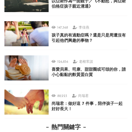
以亞斯作為一面鏡子／《不動怒，與亞斯
伯格症孩子親近溝通》
147,368
李佳燕
孩子真的有過動症嗎？還是只是周遭沒有
引起他們興趣的事物？
126,836
老根常談
喜愛貝果、司康、甜甜圈或可頌的你，請
小心黏黏的麩質蛋白質
88,223
尚瑞君
尚瑞君：做好這 7 件事，陪伴孩子一起
好好長大！
熱門關鍵字