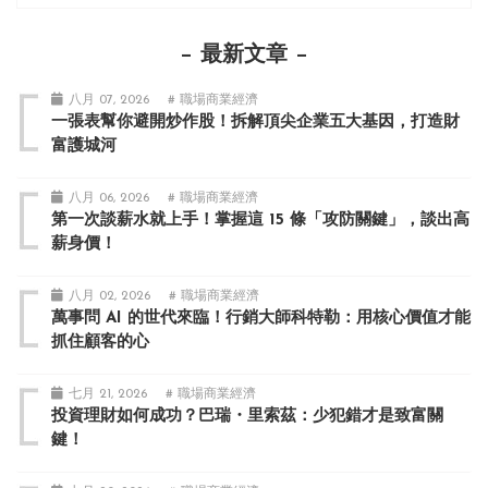
最新文章
八月 07, 2026
# 職場商業經濟
一張表幫你避開炒作股！拆解頂尖企業五大基因，打造財
富護城河
八月 06, 2026
# 職場商業經濟
第一次談薪水就上手！掌握這 15 條「攻防關鍵」，談出高
薪身價！
八月 02, 2026
# 職場商業經濟
萬事問 AI 的世代來臨！行銷大師科特勒：用核心價值才能
抓住顧客的心
七月 21, 2026
# 職場商業經濟
投資理財如何成功？巴瑞・里索茲：少犯錯才是致富關
鍵！