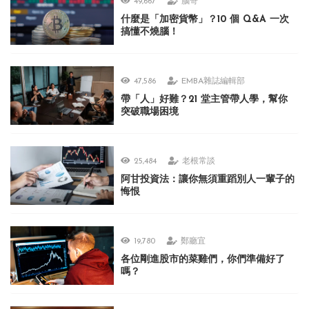
49,667
腦哥
什麼是「加密貨幣」？10 個 Q&A 一次
搞懂不燒腦！
47,586
EMBA雜誌編輯部
帶「人」好難？21 堂主管帶人學，幫你
突破職場困境
25,484
老根常談
阿甘投資法：讓你無須重蹈別人一輩子的
悔恨
19,780
鄭廳宜
各位剛進股市的菜雞們，你們準備好了
嗎？