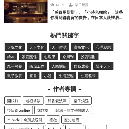
14,162
栗子燒雞
「感冒用斯斯」、「小時光麵館」，這些
你看到都會背的廣告，在日本人眼裡居然
很不可思議？
熱門關鍵字
大塊文化
天下文化
天下雜誌
寶瓶文化
心理勵志
繪本
家庭關係
心理學
今周刊
投資理財
親子教養
職場工作
人際關係
自我成長
親子天下
親子教養
童書
小說
生活型態
生活哲學
作者專欄
開根好
老根常談
靜香愛洗澡
栗子燒雞
換日線sunline
魏妏秦
閱域－非文學閱書人
Miracle｜奇蹟放送所
榴槤
歷史迷因