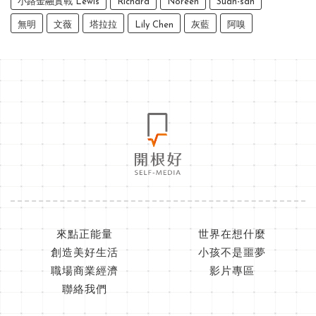
小路金融實戰 Lewis
Richard
Noreen
Suan-san
無明
文薇
塔拉拉
Lily Chen
灰藍
阿嗅
來點正能量
世界在想什麼
創造美好生活
小孩不是噩夢
職場商業經濟
影片專區
聯絡我們