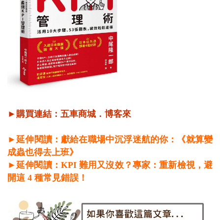
►購買連結：
五車商城
．
博客來
►延伸閱讀：獻給在職場中沉浮迷航的你：《就算變
成蟲也得去上班》
►延伸閱讀：
KPI 難用又沒效？專家：重新檢視，避
開這 4 種常見錯誤！