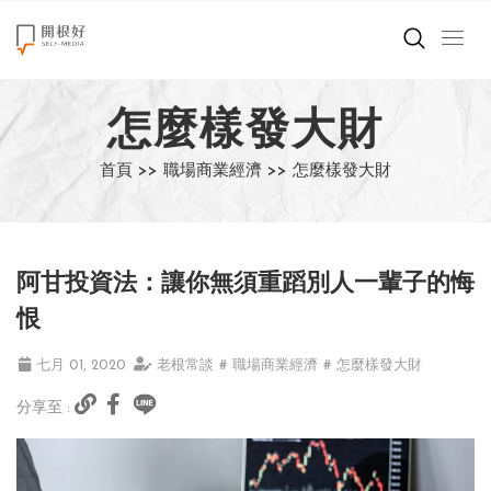
來點正能量
怎麼樣發大財
世界在想什麼
首頁 >>
職場商業經濟 >>
怎麼樣發大財
創造美好生活
小孩不是噩夢
阿甘投資法：讓你無須重蹈別人一輩子的悔
職場商業經濟
恨
影片專區
七月 01, 2020
老根常談
# 職場商業經濟
# 怎麼樣發大財
分享至 :
關於我們