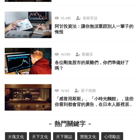
25,485
老根常談
阿甘投資法：讓你無須重蹈別人一輩子的
悔恨
19,780
鄭廳宜
各位剛進股市的菜雞們，你們準備好了
嗎？
14,163
栗子燒雞
「感冒用斯斯」、「小時光麵館」，這些
你看到都會背的廣告，在日本人眼裡居然
很不可思議？
熱門關鍵字
大塊文化
天下文化
天下雜誌
寶瓶文化
心理勵志