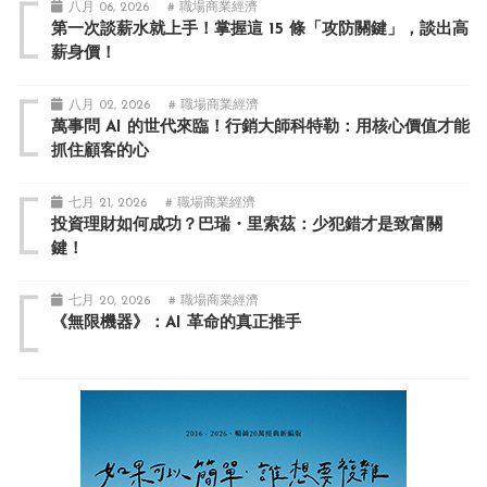
八月 06, 2026
# 職場商業經濟
第一次談薪水就上手！掌握這 15 條「攻防關鍵」，談出高
薪身價！
八月 02, 2026
# 職場商業經濟
萬事問 AI 的世代來臨！行銷大師科特勒：用核心價值才能
抓住顧客的心
七月 21, 2026
# 職場商業經濟
投資理財如何成功？巴瑞・里索茲：少犯錯才是致富關
鍵！
七月 20, 2026
# 職場商業經濟
《無限機器》：AI 革命的真正推手