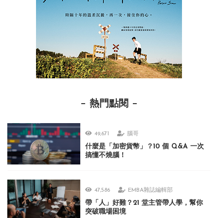
熱門點閱
49,671
腦哥
什麼是「加密貨幣」？10 個 Q&A 一次
搞懂不燒腦！
47,586
EMBA雜誌編輯部
帶「人」好難？21 堂主管帶人學，幫你
突破職場困境