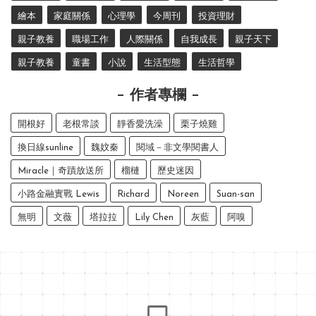
繪本
家庭關係
心理學
今周刊
投資理財
親子教養
職場工作
人際關係
自我成長
親子天下
親子教養
童書
小說
生活型態
生活哲學
作者專欄
開根好
老根常談
靜香愛洗澡
栗子燒雞
換日線sunline
魏妏秦
閱域－非文學閱書人
Miracle｜奇蹟放送所
榴槤
歷史迷因
小路金融實戰 Lewis
Richard
Noreen
Suan-san
無明
文薇
塔拉拉
Lily Chen
灰藍
阿嗅