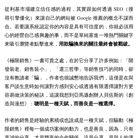
SEO
從利基市場建立信任感的過程，其實跟如何透過
（搜
Google
尋引擎優化）來讓自己的網站被
推薦的概念不謀而
合。若要讓系統認定你的內容是具有可信度的，你就必須用
心的經營自己感興趣的事，而不是單純塞進一堆熱門關鍵字
來吸引瀏覽者點擊進來，
用欺騙換來的關注最終會被戳破。
《極限銷售》一書可貴之處，在於它分享了許多例如：「開
發裝老、銷售裝小」、「選三哲學」等銷售技巧的同時，卻
沒有教讀者「騙」，作者也很誠懇地告訴我們，這僅是在與
客戶談生意時如何讓對方感到安心或透過有限選擇讓對方更
容易做決策的秘訣，這讓我想到亞馬遜創辦人貝佐斯的《創
造與漫想》：
聰明是一種天賦，而善良是一種選擇。
作者的銷售是經驗的累積或也說成是一種天賦，但驅動《極
限銷售》裡每一個成功案例的動力，也是善良，因為，只有
真誠的分享，才是雙贏的合作關係，這是分享、是與人的溝