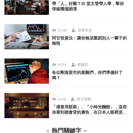
帶「人」好難？21 堂主管帶人學，幫你
突破職場困境
25,481
老根常談
阿甘投資法：讓你無須重蹈別人一輩子的
悔恨
19,776
鄭廳宜
各位剛進股市的菜雞們，你們準備好了
嗎？
14,158
栗子燒雞
「感冒用斯斯」、「小時光麵館」，這些
你看到都會背的廣告，在日本人眼裡居然
很不可思議？
熱門關鍵字