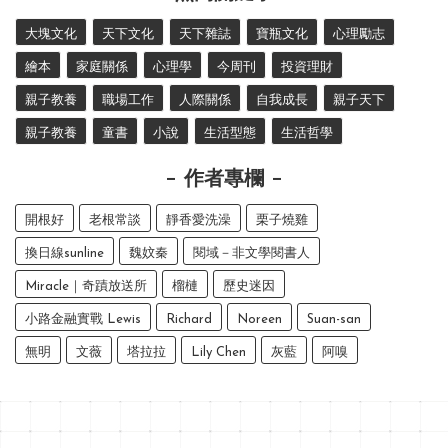
大塊文化
天下文化
天下雜誌
寶瓶文化
心理勵志
繪本
家庭關係
心理學
今周刊
投資理財
親子教養
職場工作
人際關係
自我成長
親子天下
親子教養
童書
小說
生活型態
生活哲學
作者專欄
開根好
老根常談
靜香愛洗澡
栗子燒雞
換日線sunline
魏妏秦
閱域－非文學閱書人
Miracle｜奇蹟放送所
榴槤
歷史迷因
小路金融實戰 Lewis
Richard
Noreen
Suan-san
無明
文薇
塔拉拉
Lily Chen
灰藍
阿嗅