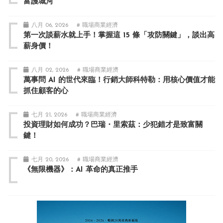
富護城河
八月 06, 2026
# 職場商業經濟
第一次談薪水就上手！掌握這 15 條「攻防關鍵」，談出高
薪身價！
八月 02, 2026
# 職場商業經濟
萬事問 AI 的世代來臨！行銷大師科特勒：用核心價值才能
抓住顧客的心
七月 21, 2026
# 職場商業經濟
投資理財如何成功？巴瑞・里索茲：少犯錯才是致富關
鍵！
七月 20, 2026
# 職場商業經濟
《無限機器》：AI 革命的真正推手