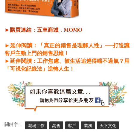
MOMO
►購買連結：
五車商城
．
►延伸閱讀：「真正的銷售是理解人性」──打造讓
客戶主動上門的銷售思維！
►延伸閱讀：工作焦慮、被生活追趕得喘不過氣？用
「可視化記錄法」逆轉人生！
關鍵字 :
職場工作
銷售
客戶
業務
天下文化