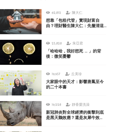
62,812
陳大仁
想靠「包租代管」實現財富自
由？理財醫生陳大仁：先釐清這
3 個盲點
23,828
朱亞君
「哈哈哈，我好想死 ... 」的背
後：微笑憂鬱
19,937
丘美珍
大家眼中的天才：影響唐鳳至今
的二十本書
19,228
靜香愛洗澡
新冠肺炎對全球經濟的衝擊到底
是黑天鵝效應？還是灰犀牛效
應？