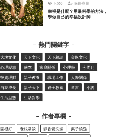
14,553
保倫·多倫
幸福是什麼？用最科學的方法，
學做自己的幸福設計師
熱門關鍵字
大塊文化
天下文化
天下雜誌
寶瓶文化
心理勵志
繪本
家庭關係
心理學
今周刊
投資理財
親子教養
職場工作
人際關係
自我成長
親子天下
親子教養
童書
小說
生活型態
生活哲學
作者專欄
開根好
老根常談
靜香愛洗澡
栗子燒雞