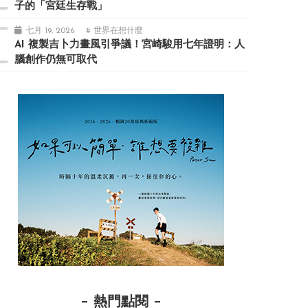
子的「宮廷生存戰」
七月 19, 2026
# 世界在想什麼
AI 複製吉卜力畫風引爭議！宮崎駿用七年證明：人
腦創作仍無可取代
熱門點閱