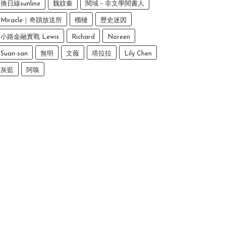
換日線sunline
魏妏秦
閱域－非文學閱書人
Miracle｜奇蹟放送所
榴槤
歷史迷因
小路金融實戰 Lewis
Richard
Noreen
Suan-san
無明
文薇
塔拉拉
Lily Chen
灰藍
阿嗅