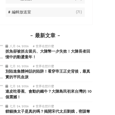
# 編輯放送室
(71)
最新文章
八月 04, 2026
# 世界在想什麼
抓魚卻被抓去當兵、大陳幣一夕失效！大陳長者回
憶中的動盪童年！
七月 30, 2026
# 世界在想什麼
別陷進集體神話的陷阱！看穿帝王正史背後，最真
實的平民血淚
七月 28, 2026
# 世界在想什麼
連皮吃香蕉、會動的鐵牛？大陳島民初來台灣的 10
個震撼！
七月 24, 2026
# 世界在想什麼
貍貓換太子是真的嗎？揭開宋代太后劉娥，密謀奪