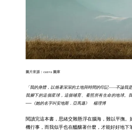
canva
圖片來源：
圖庫
「我的身體，以烙著深深的土地與時間的印記‧‧‧‧‧‧不
我腳下的這個星球，這個哺育、看照所有生命的地球。
──《她的名字叫安地斯．亞馬遜》 楊理博
閱讀完這本書，思緒交雜懸浮在腦海，難以平撫。
機行事，而我似乎也在醞釀著什麼，才能好好地下