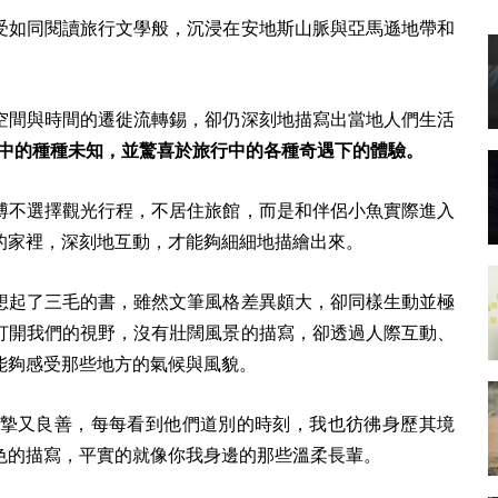
受如同閱讀旅行文學般，沉浸在安地斯山脈與亞馬遜地帶和
空間與時間的遷徙流轉錫，卻仍深刻地描寫出當地人們生活
中的種種未知，並驚喜於旅行中的各種奇遇下的體驗。
博不選擇觀光行程，不居住旅館，而是和伴侶小魚實際進入
的家裡，深刻地互動，才能夠細細地描繪出來。
想起了三毛的書，雖然文筆風格差異頗大，卻同樣生動並極
打開我們的視野，沒有壯闊風景的描寫，卻透過人際互動、
能夠感受那些地方的氣候與風貌。
摯又良善，每每看到他們道別的時刻，我也彷彿身歷其境
色的描寫，平實的就像你我身邊的那些溫柔長輩。