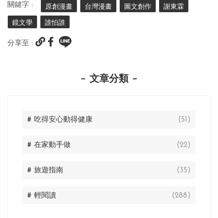
關鍵字 :
原創漫畫
台灣漫畫
圖文創作
謝東霖
鏡文學
誰怕誰
分享至 :
文章分類
# 吃得安心動得健康
(51)
# 在家動手做
(22)
# 旅遊指南
(35)
# 輕閱讀
(288)