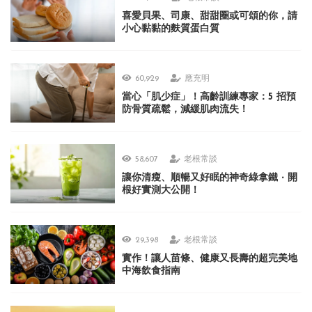
喜愛貝果、司康、甜甜圈或可頌的你，請
小心黏黏的麩質蛋白質
60,929
應充明
當心「肌少症」！高齡訓練專家：5 招預
防骨質疏鬆，減緩肌肉流失！
58,607
老根常談
讓你清瘦、順暢又好眠的神奇綠拿鐵 ‧ 開
根好實測大公開！
29,398
老根常談
實作！讓人苗條、健康又長壽的超完美地
中海飲食指南