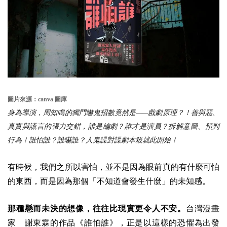
圖片來源：canva 圖庫
身為導演，周知鳴的獨門嚇鬼招數竟然是——戲劇原理？！善與惡、
真實與謊言的張力交錯，誰是編劇？誰才是演員？拆解意圖、預判
行為！誰怕誰？誰嚇誰？人鬼諜對諜劇本殺就此開始！
有時候，我們之所以害怕，並不是因為眼前真的有什麼可怕
的東西，而是因為那個「不知道會發生什麼」的未知感。
那種懸而未決的想像，往往比現實更令人不安。
台灣漫畫
家 謝東霖的作品《誰怕誰》，正是以這樣的恐懼為出發