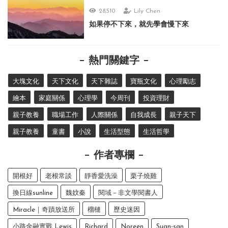
28,510
Lily Chen
如果停不下來，就先學會慢下來
熱門關鍵字
大塊文化
天下文化
天下雜誌
寶瓶文化
心理勵志
繪本
家庭關係
心理學
今周刊
投資理財
親子教養
職場工作
人際關係
自我成長
親子天下
親子教養
童書
小說
生活型態
生活哲學
作者專欄
開根好
老根常談
靜香愛洗澡
栗子燒雞
換日線sunline
魏妏秦
閱域－非文學閱書人
Miracle｜奇蹟放送所
榴槤
歷史迷因
小路金融實戰 Lewis
Richard
Noreen
Suan-san