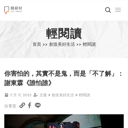
來點正能量
輕閱讀
世界在想什麼
首頁 >>
創造美好生活 >>
輕閱讀
創造美好生活
小孩不是噩夢
你害怕的，其實不是鬼，而是「不了解」：
職場商業經濟
謝東霖《誰怕誰》
影片專區
十月 17, 2025
文薇
# 創造美好生活
# 輕閱讀
分享至 :
關於我們