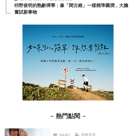
枡野俊明的熟齡禪學：像「閑古錐」一樣精準圓潤，大膽
嘗試新事物
熱門點閱
126,821
老根常談