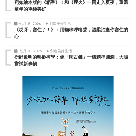
宛如繪本版的《稻香》！和《煙火》一同走入夏夜，重溫
童年的單純美好
七月 13, 2026
# 創造美好生活
《哎呀，塞住了！》：用貓咪呼嚕聲，溫柔治癒你塞住的
心
七月 05, 2026
# 創造美好生活
枡野俊明的熟齡禪學：像「閑古錐」一樣精準圓潤，大膽
嘗試新事物