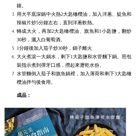
鐘。
用大平底深鍋中火熱2大匙橄欖油，加入洋蔥、鯷魚和
辣椒片炒5分鐘左右，直到洋蔥軟熱。
轉成大火，再加2大匙橄欖油、旗魚和1小匙鹽，翻炒
30秒，灑入白葡萄酒。
1分鐘後加入茄子炒30秒，鍋子離火
大火煮滾一大鍋水，剩下1大匙鹽和水管麵下鍋。照包
裝指示煮到彈牙口感，撈起來瀝乾水份。
水管麵倒入茄子和旗魚鍋裡，加入薄荷和剩下3大匙橄
欖油拌勻後食用。
成品：