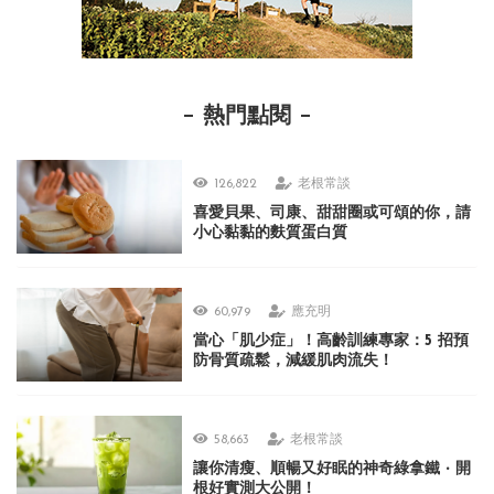
熱門點閱
126,822
老根常談
喜愛貝果、司康、甜甜圈或可頌的你，請
小心黏黏的麩質蛋白質
60,979
應充明
當心「肌少症」！高齡訓練專家：5 招預
防骨質疏鬆，減緩肌肉流失！
58,663
老根常談
讓你清瘦、順暢又好眠的神奇綠拿鐵 ‧ 開
根好實測大公開！