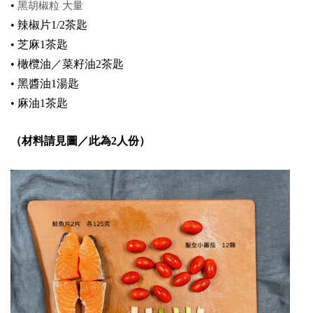
•
黑胡椒粒 大量
•
辣椒片1/2茶匙
•
芝麻1茶匙
•
橄欖油／菜籽油2茶匙
•
黑醬油1湯匙
•
麻油1茶匙
（材料請見圖／此為2人份）