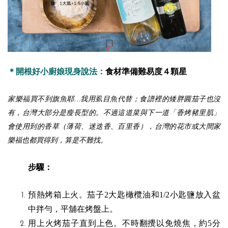
＊開根好小廚娘現身說法：
食材準備難易度４顆星
家樂福買不到旗魚耶…我用虱目魚代替；食譜裡的矮胖圓茄子也沒
有，台灣大部分是瘦長型的。不過這道菜與下一道「香烤豬里肌」
會使用到的香草（薄荷、迷迭香、百里香），台灣的花市或大間家
樂福也都買得到，算是不難找。
步驟：
預熱烤箱上火。茄子2大匙橄欖油和1/2小匙鹽放入盆
中拌勻，平舖在烤盤上。
用上火烤茄子直到上色。不時翻攪以免燒焦，約5分