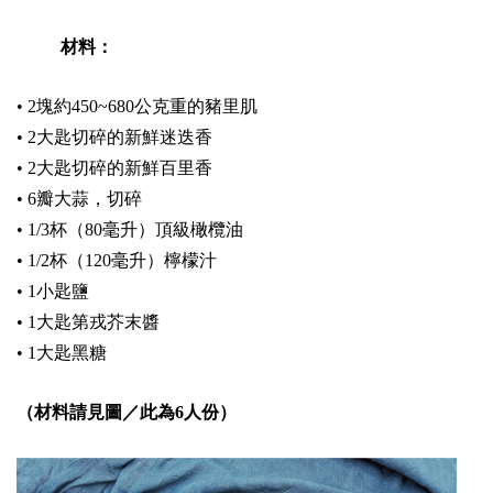
材料：
• 2塊約450~680公克重的豬里肌
• 2大匙切碎的新鮮迷迭香
• 2大匙切碎的新鮮百里香
• 6瓣大蒜，切碎
• 1/3杯（80毫升）頂級橄欖油
• 1/2杯（120毫升）檸檬汁
• 1小匙鹽
• 1大匙第戎芥末醬
• 1大匙黑糖
（材料請見圖／此為6人份）