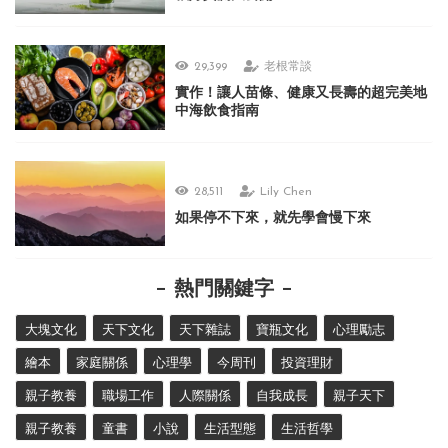
29,399
老根常談
實作！讓人苗條、健康又長壽的超完美地
中海飲食指南
28,511
Lily Chen
如果停不下來，就先學會慢下來
熱門關鍵字
大塊文化
天下文化
天下雜誌
寶瓶文化
心理勵志
繪本
家庭關係
心理學
今周刊
投資理財
親子教養
職場工作
人際關係
自我成長
親子天下
親子教養
童書
小說
生活型態
生活哲學