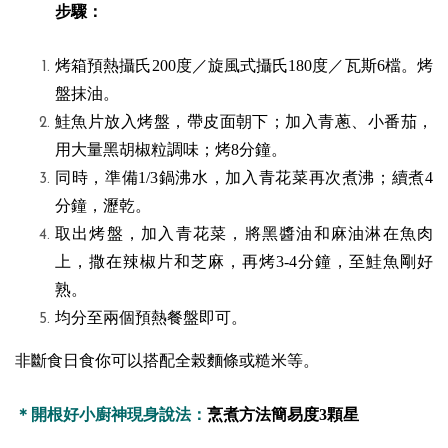
步驟：
烤箱預熱攝氏200度／旋風式攝氏180度／瓦斯6檔。烤
盤抹油。
鮭魚片放入烤盤，帶皮面朝下；加入青蔥、小番茄，
用大量黑胡椒粒調味；烤8分鐘。
同時，準備1/3鍋沸水，加入青花菜再次煮沸；續煮4
分鐘，瀝乾。
取出烤盤，加入青花菜，將黑醬油和麻油淋在魚肉
上，撒在辣椒片和芝麻，再烤3-4分鐘，至鮭魚剛好
熟。
均分至兩個預熱餐盤即可。
非斷食日食你可以搭配全榖麵條或糙米等。
＊開根好小廚神現身說法：
烹煮方法簡易度3顆星