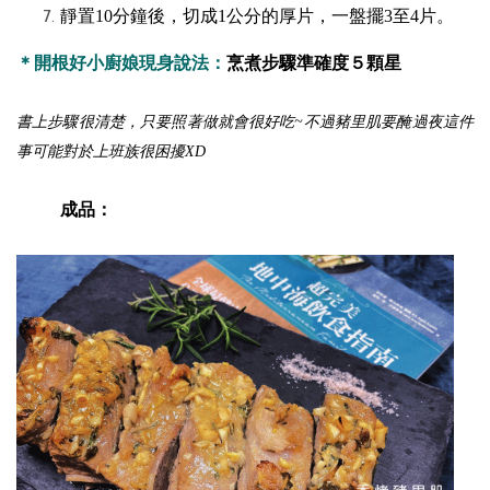
靜置10分鐘後，切成1公分的厚片，一盤擺3至4片。
＊開根好小廚娘現身說法：
烹煮步驟準確度５顆星
書上步驟很清楚，只要照著做就會很好吃~不過豬里肌要醃過夜這件
事可能對於上班族很困擾XD
成品：