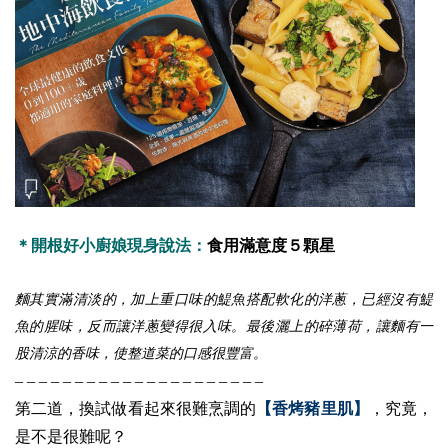
＊開根好小廚娘現身說法：
食用滿意度５顆星
麵其實滿清淡的，加上重口味的鯷魚搭配軟化的洋蔥，已經沒有鯷
魚的腥味，反而讓洋蔥變得很入味。最後灑上的碎薄荷，讓麵有一
股清涼的香味，使整道菜的口感很豐富。
– – – – – – – – – – – – – – – – – – – – –
第二道，換試做看起來很難烹調的
【香烤豬里肌】
，究竟，
是不是很難呢？