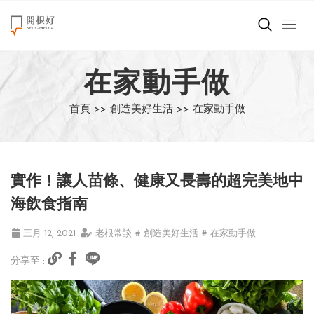
來點正能量
在家動手做
世界在想什麼
首頁 >>
創造美好生活 >>
在家動手做
創造美好生活
小孩不是噩夢
實作！讓人苗條、健康又長壽的超完美地中
職場商業經濟
海飲食指南
影片專區
三月 12, 2021
老根常談
# 創造美好生活
# 在家動手做
分享至 :
關於我們