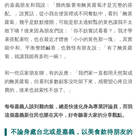
的嘉義朋友和我說：「雞肉飯要有醃黃蘿蔔才是完整的搭
配。」說實話，從小我在便當裡或不同餐點中，看到「醃黃
蘿蔔」幾乎是默默撥開，可能是那太過鮮豔的黃色讓我不太
敢下嚥？後來因為朋友們說：「你不妨嘗試看看？」我才學
著搭配著吃，也在最近才體會「小小的黃色那一塊」，其實
能中和、平衡整體鹹香，也難怪有朋友說：「有了醃黃蘿
蔔，就讓我能再多吃一碗！」
和一些店家朋友聊，有的反應：「我們家一直都用天然製成
的醃黃蘿蔔，但看到多數顧客沒吃留下來，感覺蠻心疼且浪
費的，後來也就索性不放了。」
每每嘉義人談到雞肉飯，總是快速化身為專業評論員，而我
這個嘉義新住民也樂在其中，好奇聽著大家的分享觀點。
▌ 不論身處台北或是嘉義，以美食款待朋友的