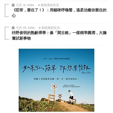
七月 13, 2026
# 創造美好生活
《哎呀，塞住了！》：用貓咪呼嚕聲，溫柔治癒你塞住的
心
七月 05, 2026
# 創造美好生活
枡野俊明的熟齡禪學：像「閑古錐」一樣精準圓潤，大膽
嘗試新事物