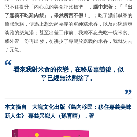
忍不住提升「內心底的美食評比標準」，
腦中想著：「『出
了嘉義不吃雞肉飯』，果然所言不假！」
；吃了濃郁鹹香的
筒狀米糕，便馬上想念起嘉義的單純糯米香，以及那碗清爽
淡雅的柴魚湯；甚至出差工作前，我總不忘先吃一碗米食、
或外帶一份再出發，彷彿少了專屬於嘉義的米香，我就失去
了元氣。
看來我對米食的依戀，在移居嘉義後，似
乎已經無法割捨了。
本文摘自 大塊文化出版《島內移民：移住嘉義美味
新人生》 嘉義異鄉人（孫育晴）．著