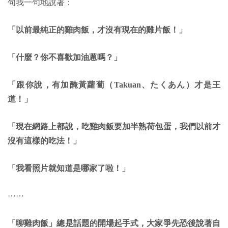
句我一句地說著：
「以前最純正的雞肉飯，才沒有現在的雞片飯！」
「什麼？你不喜歡加油蔥嗎？」
「跟你說，有加醃黃蘿蔔（Takuan、たくあん）才是王
道！」
「現在網路上都說，吃雞肉飯要加半熟荷包蛋，我們以前才
沒有這樣的吃法！」
「我看照片就知道是哪家了啦！」
⋯⋯
「聊雞肉飯」總是話題的開場起手式，大家爭先恐後說著自