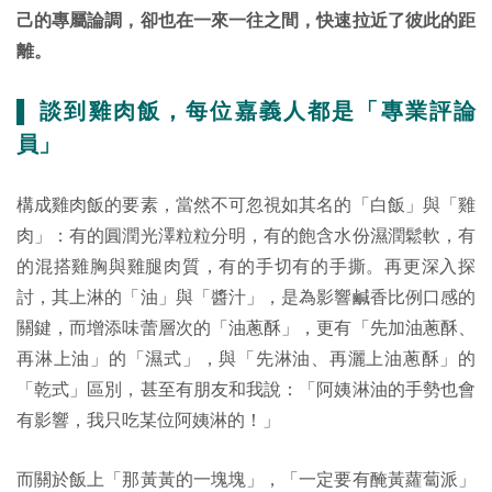
己的專屬論調，卻也在一來一往之間，快速拉近了彼此的距
離。
▌ 談到雞肉飯，每位嘉義人都是「專業評論
員」
構成雞肉飯的要素，當然不可忽視如其名的「白飯」與「雞
肉」：有的圓潤光澤粒粒分明，有的飽含水份濕潤鬆軟，有
的混搭雞胸與雞腿肉質，有的手切有的手撕。再更深入探
討，其上淋的「油」與「醬汁」，是為影響鹹香比例口感的
關鍵，而增添味蕾層次的「油蔥酥」，更有「先加油蔥酥、
再淋上油」的「濕式」，與「先淋油、再灑上油蔥酥」的
「乾式」區別，甚至有朋友和我說：「阿姨淋油的手勢也會
有影響，我只吃某位阿姨淋的！」
而關於飯上「那黃黃的一塊塊」，「一定要有醃黃蘿蔔派」