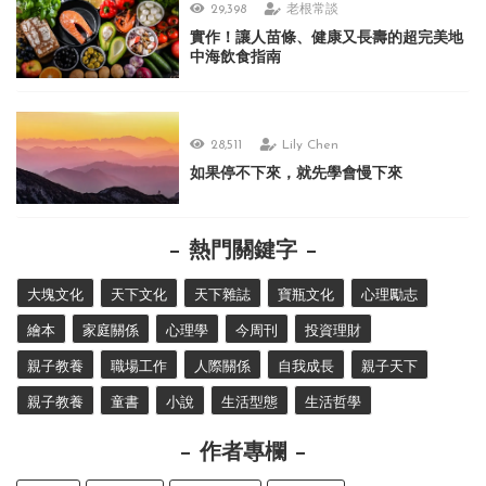
29,398
老根常談
實作！讓人苗條、健康又長壽的超完美地
中海飲食指南
28,511
Lily Chen
如果停不下來，就先學會慢下來
熱門關鍵字
大塊文化
天下文化
天下雜誌
寶瓶文化
心理勵志
繪本
家庭關係
心理學
今周刊
投資理財
親子教養
職場工作
人際關係
自我成長
親子天下
親子教養
童書
小說
生活型態
生活哲學
作者專欄