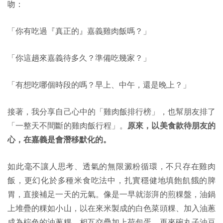
吻：
「你有吃過『真正的』嘉義雞肉飯嗎？」
「你這趟來嘉義待多久？準備吃幾家？」
「有想吃哪個時段的嗎？早上、中午，還是晚上？」
接著，我分享自己心中的「雞肉飯排行榜」，也幫朋友排了
「一整天不間斷的雞肉飯行程」。
原來，以美食款待朋友的
心，在嘉義是會潛移默化的。
如此毫不讓人思考、透氣的無限澱粉循環，不只存在雞肉
飯，更幻化於多種米食吃法中，扎實穩健地填飽飢餓的脾
胃，直接補足一天的元氣。像是一早就澎湃的煎粿盤，油鍋
上堆疊的粿如小山，以在來米製成的白色菜頭粿、加入油蔥
成為棕色的油蔥粿，相互交疊加上荷包蛋、再來碗丸子油豆