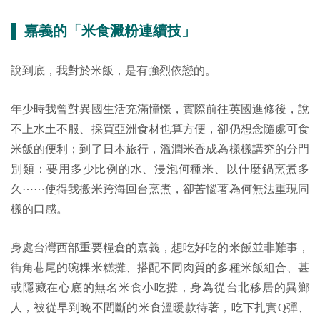
▌ 嘉義的「米食澱粉連續技」
說到底，我對於米飯，是有強烈依戀的。
年少時我曾對異國生活充滿憧憬，實際前往英國進修後，說
不上水土不服、採買亞洲食材也算方便，卻仍想念隨處可食
米飯的便利；到了日本旅行，溫潤米香成為樣樣講究的分門
別類：要用多少比例的水、浸泡何種米、以什麼鍋烹煮多
久⋯⋯使得我搬米跨海回台烹煮，卻苦惱著為何無法重現同
樣的口感。
身處台灣西部重要糧倉的嘉義，想吃好吃的米飯並非難事，
街角巷尾的碗粿米糕攤、搭配不同肉質的多種米飯組合、甚
或隱藏在心底的無名米食小吃攤，身為從台北移居的異鄉
人，被從早到晚不間斷的米食溫暖款待著，吃下扎實Q彈、