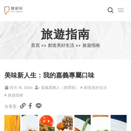
來點正能量
旅遊指南
世界在想什麼
首頁 >>
創造美好生活 >>
旅遊指南
創造美好生活
小孩不是噩夢
美味新人生：我的嘉義專屬口味
職場商業經濟
四月 18, 2024
嘉義異鄉人（孫育晴）
# 創造美好生活
影片專區
# 旅遊指南
分享至 :
關於我們