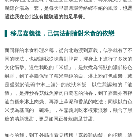
腐綜合湯為一套，是每天早晨圓環旁絡繹不絕的風景，
也是
過往我在台北沒有體驗過的飽足早餐。
▌ 移居嘉義後，已無法割捨對米食的依戀
而同樣的米食料理名稱，從台北過渡到嘉義，似乎就有了不
同的吃法，也總讓我從味蕾到脾胃，渾身上下進行了多次的
文化衝擊。過往我吃的「米糕」，是炊煮為筒狀的濃郁棕色
鹹香，到了嘉義保留了糯米單純的白、淋上粉紅色甜醬，或
是盛裝於瓷碗中淋上滷汁的散狀米飯；以往我認知的「油
飯」，是拌炒香菇魷魚豬肉再悶煮的油香，到了嘉義亦有拌
油白糯米淋上肉燥、再添上蒜泥和香菜的吃法；同樣以白色
米漿為基底的「碗粿」，在嘉義則吃來樸素淡雅，融合了黑
糖的清新微甜，更是如同正餐般飽足甘甜。
如今的我，到了外縣市看見標榜「嘉義雞肉飯」的招牌，總