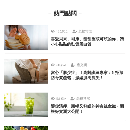
熱門點閱
126,822
老根常談
喜愛貝果、司康、甜甜圈或可頌的你，請
小心黏黏的麩質蛋白質
60,958
應充明
當心「肌少症」！高齡訓練專家：5 招預
防骨質疏鬆，減緩肌肉流失！
58,639
老根常談
讓你清瘦、順暢又好眠的神奇綠拿鐵 ‧ 開
根好實測大公開！