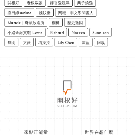
開根好
老根常談
靜香愛洗澡
栗子燒雞
換日線sunline
魏妏秦
閱域－非文學閱書人
Miracle｜奇蹟放送所
榴槤
歷史迷因
小路金融實戰 Lewis
Richard
Noreen
Suan-san
無明
文薇
塔拉拉
Lily Chen
灰藍
阿嗅
來點正能量
世界在想什麼