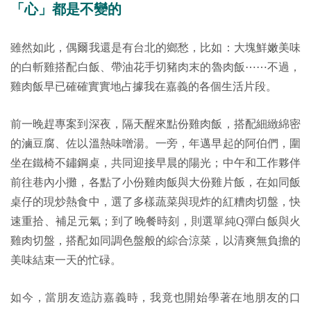
「心」都是不變的
雖然如此，偶爾我還是有台北的鄉愁，比如：大塊鮮嫩美味
的白斬雞搭配白飯、帶油花手切豬肉末的魯肉飯⋯⋯不過，
雞肉飯早已確確實實地占據我在嘉義的各個生活片段。
前一晚趕專案到深夜，隔天醒來點份雞肉飯，搭配細緻綿密
的滷豆腐、佐以溫熱味噌湯。一旁，年邁早起的阿伯們，圍
坐在鐵椅不鏽鋼桌，共同迎接早晨的陽光；中午和工作夥伴
前往巷內小攤，各點了小份雞肉飯與大份雞片飯，在如同飯
桌仔的現炒熱食中，選了多樣蔬菜與現炸的紅糟肉切盤，快
速重拾、補足元氣；到了晚餐時刻，則選單純Q彈白飯與火
雞肉切盤，搭配如同調色盤般的綜合涼菜，以清爽無負擔的
美味結束一天的忙碌。
如今，當朋友造訪嘉義時，我竟也開始學著在地朋友的口