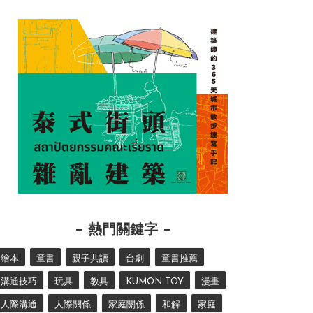
熱門關鍵字
繪本
童書
親子共讀
台劇
童書推薦
溝通技巧
玩具
教具
KUMON TOY
漫畫
人際溝通
人際關係
家庭關係
和解
家庭