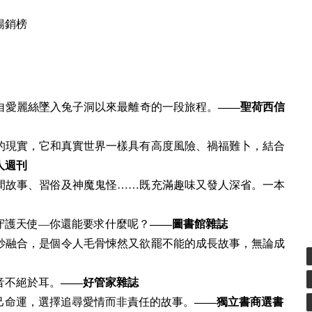
暢銷榜
自愛麗絲墜入兔子洞以來最離奇的一段旅程。
——聖荷西信
的現實，它和真實世界一樣具有高度風險、禍福難卜，結合
人週刊
間故事、習俗及神魔鬼怪……既充滿趣味又發人深省。一本
守護天使—你還能要求什麼呢？
——圖書館雜誌
妙融合，是個令人毛骨悚然又欲罷不能的成長故事，無論成
音不絕於耳。
——好管家雜誌
己命運，選擇追尋愛情而非責任的故事。
——獨立書商選書