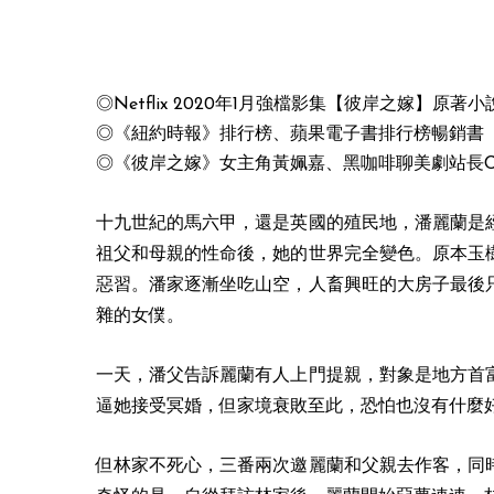
◎Netflix 2020年1月強檔影集【彼岸之嫁】
◎《紐約時報》排行榜、蘋果電子書排行榜暢銷書
​◎《彼岸之嫁》女主角黃姵嘉、黑咖啡聊美劇站長Cas
十九世紀的馬六甲，還是英國的殖民地，潘麗蘭是
祖父和母親的性命後，她的世界完全變色。原本玉
惡習。潘家逐漸坐吃山空，人畜興旺的大房子最後
雜的女僕。
一天，潘父告訴麗蘭有人上門提親，對象是地方首
逼她接受冥婚，但家境衰敗至此，恐怕也沒有什麼
但林家不死心，三番兩次邀麗蘭和父親去作客，同