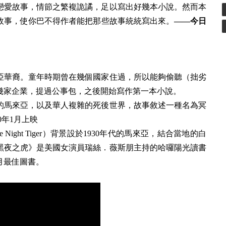
戀愛故事，情節之繁複詭譎，足以寫出好幾本小說。然而本
故事，使你巴不得作者能把那些故事統統寫出來。
——今日
亞華裔。童年時期曾在幾個國家住過，所以能夠偷聽（拙劣
幾家企業，提過公事包，之後開始寫作第一本小說。
期的馬來亞，以及華人複雜的死後世界，故事敘述一種名為冥
0年1月上映
ight Tiger）背景設於1930年代的馬來亞，結合當地的白
黑夜之虎》是美國女演員瑞絲．薇斯朋主持的哈囉陽光讀書
2月最佳圖書。