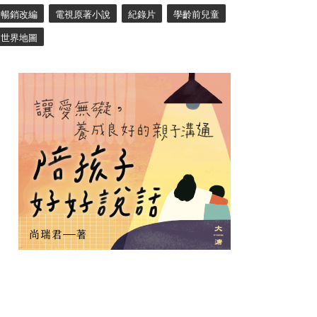
暢銷改編
電視原著小說
紀錄片
學齡前兒童
世界地圖