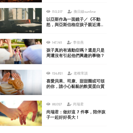
152,217
換日線sunline
以亞斯作為一面鏡子／《不動
怒，與亞斯伯格症孩子親近溝
通》
147,193
李佳燕
孩子真的有過動症嗎？還是只是
周遭沒有引起他們興趣的事物？
126,821
老根常談
喜愛貝果、司康、甜甜圈或可頌
的你，請小心黏黏的麩質蛋白質
88,027
尚瑞君
尚瑞君：做好這 7 件事，陪伴孩
子一起好好長大！