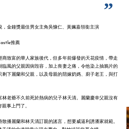
原著小說，金鐘獎最佳男女主角吳慷仁、黃姵嘉領銜主演
tle推薦
經商致富的華人家族後代，但多年前爆發的天花疫情，帶走
樹臨風的父親因病毁容，加上喪妻之痛，令他染上抽鴉片的
只剩下麗蘭和父親，以及母親的陪嫁奶媽、廚子老王，與打
富林老爺不久前死於熱病的兒子林天清。麗蘭慶幸父親沒有
好親事上門了。
時散播麗蘭和林天清訂親的謠言，想要威逼利誘潘家就範。