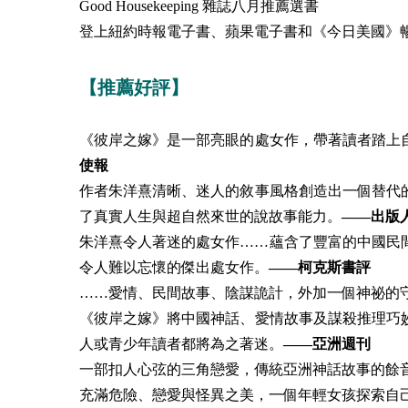
Good Housekeeping 雜誌八月推薦選書
登上紐約時報電子書、蘋果電子書和《今日美國》
【推薦好評】
《彼岸之嫁》是一部亮眼的處女作，帶著讀者踏上
使報
作者朱洋熹清晰、迷人的敘事風格創造出一個替代
了真實人生與超自然來世的說故事能力。
——出版
朱洋熹令人著迷的處女作……蘊含了豐富的中國民
令人難以忘懷的傑出處女作。
——柯克斯書評
……愛情、民間故事、陰謀詭計，外加一個神祕的
《彼岸之嫁》將中國神話、愛情故事及謀殺推理巧
人或青少年讀者都將為之著迷。
——亞洲週刊
一部扣人心弦的三角戀愛，傳統亞洲神話故事的餘
充滿危險、戀愛與怪異之美，一個年輕女孩探索自