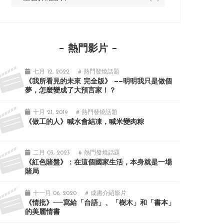
熱門影片
七月 12, 2022
# 熱門發燒話題
《我所看見的未來 完全版》 ——明明我只是做個
夢，怎麼變成了大預言家！？
十月 21, 2019
# 熱門發燒話題
《做工的人》喊水會結凍，喊米變肉粽
二月 03, 2023
# 熱門發燒話題
《紅色賭盤》：在這個國家生活，本身就是一場
賭局
十一月 06, 2020
# 成書介紹影片
《情批》──寫給「台語」、「樹木」和「書本」
的美麗情書