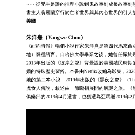
⋯⋯從兇手是誰的推理小說到鬼故事到成長故事到
書主人翁麗蘭穿行於亡者世界與其內心世界的引人
美國
朱洋熹（Yangsze Choo）
《紐約時報》暢銷小說作家朱洋熹是第四代馬來西
地）幾種語言。自哈佛大學畢業之後，她曾任職於
2013年出版的《彼岸之嫁》背景設於英國殖民時
婚的特殊歷史習俗。本書由Netflix改編為影集，202
她的第二本小說，2019年出版的《黑夜之虎》（The N
虎食人傳說，敘述由一節斷指展開的解謎之旅。《
俱樂部的2019年4月選書，也獲選為亞馬遜2019年