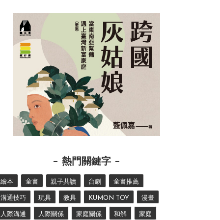
熱門關鍵字
繪本
童書
親子共讀
台劇
童書推薦
溝通技巧
玩具
教具
KUMON TOY
漫畫
人際溝通
人際關係
家庭關係
和解
家庭