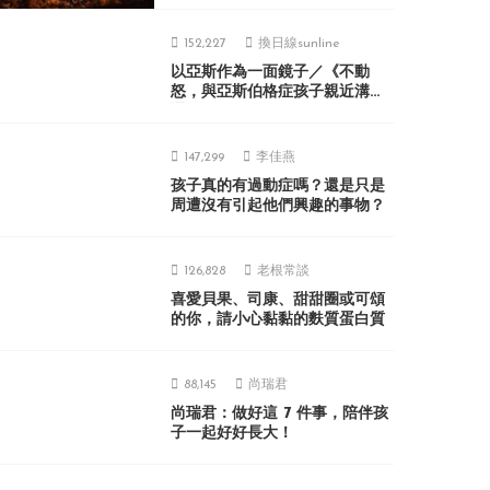
152,227
換日線sunline
以亞斯作為一面鏡子／《不動
怒，與亞斯伯格症孩子親近溝
通》
147,299
李佳燕
孩子真的有過動症嗎？還是只是
周遭沒有引起他們興趣的事物？
126,828
老根常談
喜愛貝果、司康、甜甜圈或可頌
的你，請小心黏黏的麩質蛋白質
88,145
尚瑞君
尚瑞君：做好這 7 件事，陪伴孩
子一起好好長大！