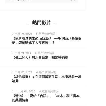
熱門影片
七月 12, 2022
# 熱門發燒話題
《我所看見的未來 完全版》 ——明明我只是做個
夢，怎麼變成了大預言家！？
十月 21, 2019
# 熱門發燒話題
《做工的人》喊水會結凍，喊米變肉粽
二月 03, 2023
# 熱門發燒話題
《紅色賭盤》：在這個國家生活，本身就是一場
賭局
十一月 06, 2020
# 成書介紹影片
《情批》──寫給「台語」、「樹木」和「書本」
的美麗情書