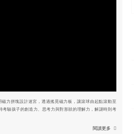
利用磁力拼塊設計迷宮，透過搖晃磁力板，讓滾球由起點滾動至
時考驗孩子的創造力、思考力與對形狀的理解力，解謎時則考
閱讀更多