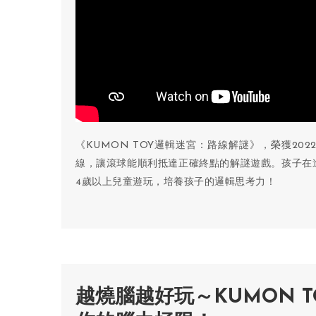
《KUMON TOY邏輯迷宮：路線解謎》，榮獲2
線，讓滾球能順利抵達正確終點的解謎遊戲。孩子在
4歲以上兒童遊玩，培養孩子的邏輯思考力！
越燒腦越好玩～KUMON T