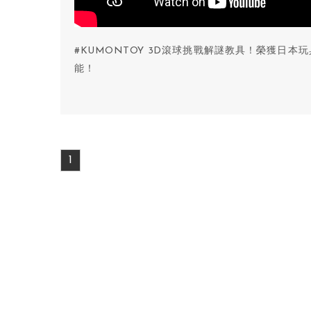
#KUMONTOY 3D滾球挑戰解謎教具！榮獲日
能！
1