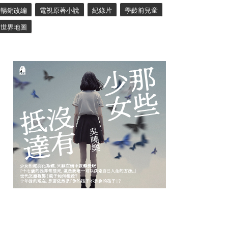
暢銷改編
電視原著小說
紀錄片
學齡前兒童
世界地圖