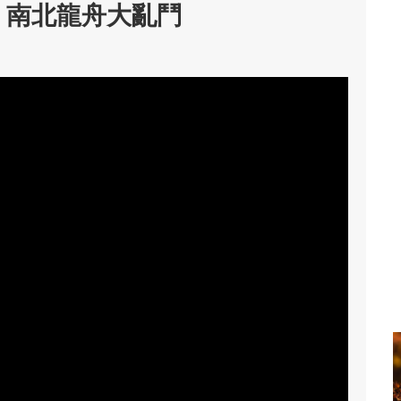
！南北龍舟大亂鬥