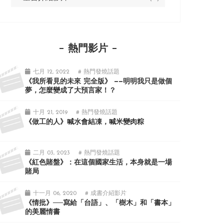
熱門影片
七月 12, 2022
# 熱門發燒話題
《我所看見的未來 完全版》 ——明明我只是做個
夢，怎麼變成了大預言家！？
十月 21, 2019
# 熱門發燒話題
《做工的人》喊水會結凍，喊米變肉粽
二月 03, 2023
# 熱門發燒話題
《紅色賭盤》：在這個國家生活，本身就是一場
賭局
十一月 06, 2020
# 成書介紹影片
《情批》──寫給「台語」、「樹木」和「書本」
的美麗情書