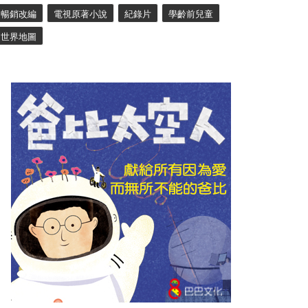
暢銷改編
電視原著小說
紀錄片
學齡前兒童
世界地圖