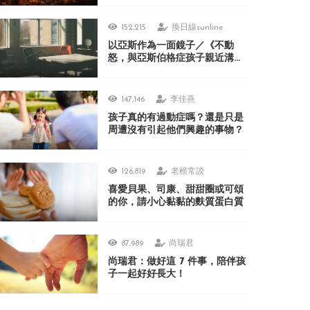
152,215
換日線sunline
以亞斯作為一面鏡子／《不動
怒，與亞斯伯格症孩子親近溝
通》
147,146
李佳燕
孩子真的有過動症嗎？還是只是
周遭沒有引起他們興趣的事物？
126,819
老根常談
喜愛貝果、司康、甜甜圈或可頌
的你，請小心黏黏的麩質蛋白質
87,989
尚瑞君
尚瑞君：做好這 7 件事，陪伴孩
子一起好好長大！