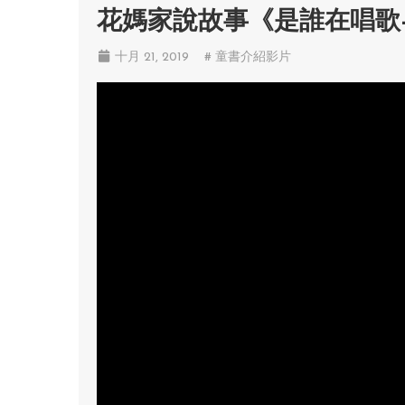
花媽家說故事《是誰在唱歌
十月 21, 2019
# 童書介紹影片