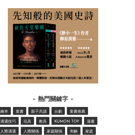
熱門關鍵字
繪本
童書
親子共讀
台劇
童書推薦
溝通技巧
玩具
教具
KUMON TOY
漫畫
人際溝通
人際關係
家庭關係
和解
家庭