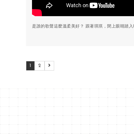
是誰的歌聲這麼溫柔美好？ 跟著琪琪，閉上眼睛踏入
1
2