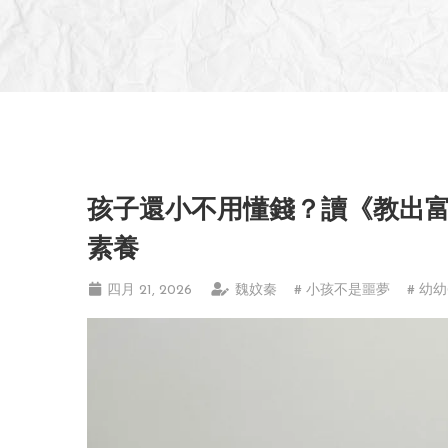
孩子還小不用懂錢？讀《教出
素養
四月 21, 2026
魏妏秦
# 小孩不是噩夢
# 幼