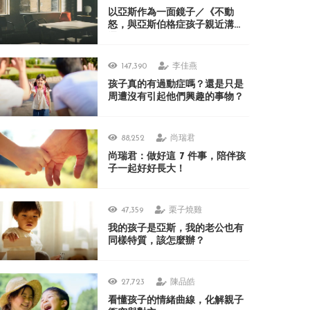
以亞斯作為一面鏡子／《不動
怒，與亞斯伯格症孩子親近溝
通》
147,390
李佳燕
孩子真的有過動症嗎？還是只是
周遭沒有引起他們興趣的事物？
88,252
尚瑞君
尚瑞君：做好這 7 件事，陪伴孩
子一起好好長大！
47,359
栗子燒雞
我的孩子是亞斯，我的老公也有
同樣特質，該怎麼辦？
27,723
陳品皓
看懂孩子的情緒曲線，化解親子