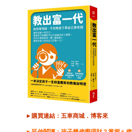
►購買連結：
五車商城
．
博客來
►延伸閱讀：孩子幾歲學理財？掌握 6 