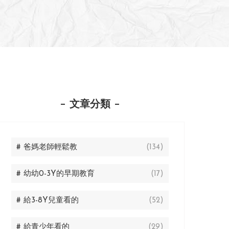
文章分類
# 爸媽老師輕鬆教
(134)
# 幼幼0-3Y的早期教育
(17)
# 給3-8Y兒童看的
(52)
# 給青少年看的
(29)