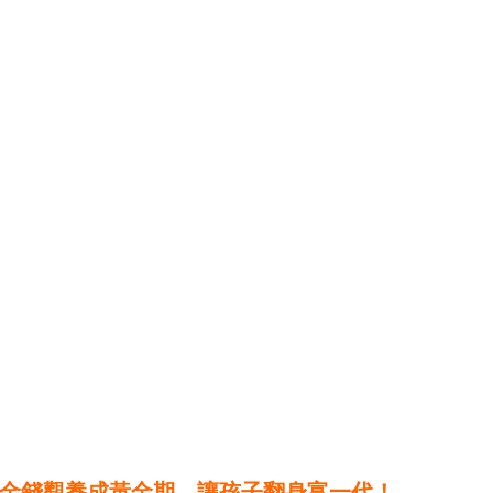
歲金錢觀養成黃金期，讓孩子翻身富一代！