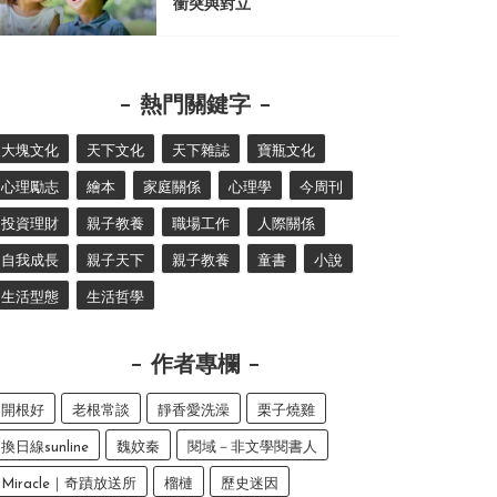
衝突與對立
熱門關鍵字
大塊文化
天下文化
天下雜誌
寶瓶文化
心理勵志
繪本
家庭關係
心理學
今周刊
投資理財
親子教養
職場工作
人際關係
自我成長
親子天下
親子教養
童書
小說
生活型態
生活哲學
作者專欄
開根好
老根常談
靜香愛洗澡
栗子燒雞
換日線sunline
魏妏秦
閱域－非文學閱書人
Miracle｜奇蹟放送所
榴槤
歷史迷因