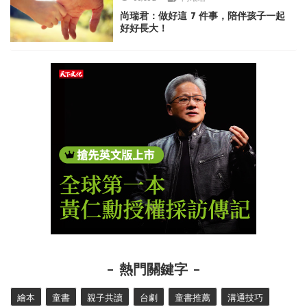
尚瑞君：做好這 7 件事，陪伴孩子一起
好好長大！
熱門關鍵字
繪本
童書
親子共讀
台劇
童書推薦
溝通技巧