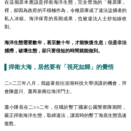
在這個原本應該是捍衛海洋生態，完全禁漁的「種原庫」
裡，卻因為政府的不積極作為，令種原庫成了違法盜捕者的
私人冰箱。海洋保育的長期成果，也被違法人士炒短線收
割。
海洋生態需要數年，甚至數十年，才能恢復生息；但是非法
捕撈，破壞生態，卻只要很短的時間就能做到。
▌捍衛大海，居然要有「視死如歸」的覺悟
二○二三年八月，我趁著前往澎湖科技大學演講的機會，拜
會陳盡川、蕭再泉兩位海洋鬥士。
蕭小隊長在二○○二年，任職於墾丁國家公園警察隊期間，
嚴正捍衛海洋生態，取締違法，讓當時的墾丁海底生態迅速
復甦。