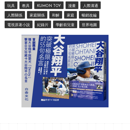
玩具
教具
KUMON TOY
漫畫
人際溝通
人際關係
家庭關係
和解
家庭
暢銷改編
電視原著小說
紀錄片
學齡前兒童
世界地圖