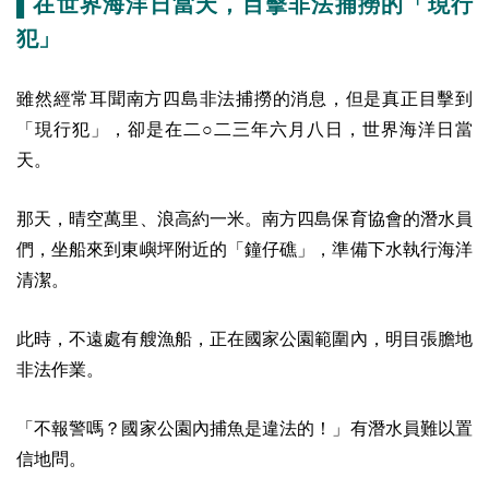
▌在世界海洋日當天，目擊非法捕撈的「現行
犯」
雖然經常耳聞南方四島非法捕撈的消息，但是真正目擊到
「現行犯」，卻是在二○二三年六月八日，世界海洋日當
天。
那天，晴空萬里、浪高約一米。南方四島保育協會的潛水員
們，坐船來到東嶼坪附近的「鐘仔礁」，準備下水執行海洋
清潔。
此時，不遠處有艘漁船，正在國家公園範圍內，明目張膽地
非法作業。
「不報警嗎？國家公園內捕魚是違法的！」有潛水員難以置
信地問。