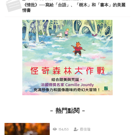
《情批》──寫給「台語」、「樹木」和「書本」的美麗
情書
熱門點閱
156,153
蔡佳璇