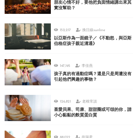
朋友心情不好，要他把負面情緒講出來其
實沒幫助？
152,217
換日線sunline
以亞斯作為一面鏡子／《不動怒，與亞斯
伯格症孩子親近溝通》
147,195
李佳燕
孩子真的有過動症嗎？還是只是周遭沒有
引起他們興趣的事物？
126,821
老根常談
喜愛貝果、司康、甜甜圈或可頌的你，請
小心黏黏的麩質蛋白質
88,032
尚瑞君