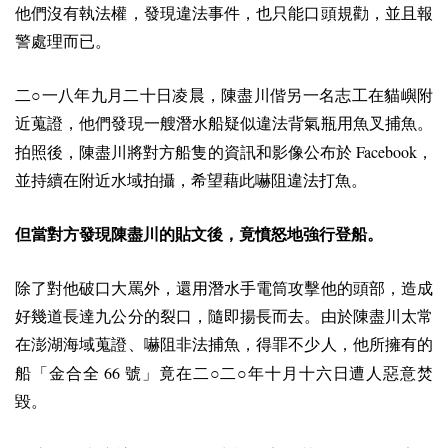
他們沒有執法權，發現違法事件，也只能口頭規勸，並且報
警處理而已。
二○一八年九月二十日凌晨，陳盡川偕另一名志工在貓嶼附
近蒐證，他們發現一艘潛水船疑似違法背氣瓶用魚叉捕魚。
Facebook
拍照後，陳盡川將對方船隻的資訊和影像公布於
，
並持續在附近水域拍攝，希望藉此嚇阻違法打魚。
但當對方發現陳盡川的貼文後，竟憤怒地強行登船。
除了對他破口大罵外，還用潛水手電筒攻擊他的頭部，造成
好幾道長達九公分的裂口，隨即揚長而去。由於陳盡川太常
在澎湖海域蒐證、嚇阻非法捕魚，得罪不少人，他所擁有的
66
船「金合全
號」竟在二○二○年十月十六日遭人惡意焚
毀。