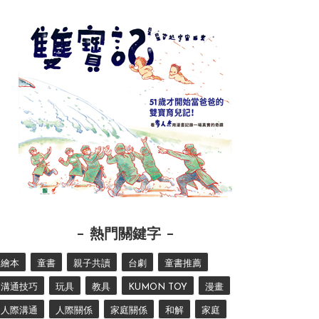
熱門關鍵字
繪本
童書
親子共讀
台劇
童書推薦
溝通技巧
玩具
教具
KUMON TOY
漫畫
人際溝通
人際關係
家庭關係
和解
家庭