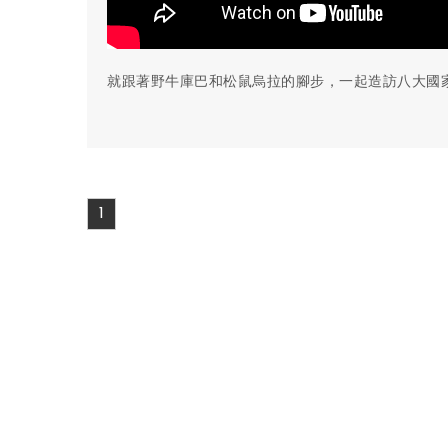
就跟著野牛庫巴和松鼠烏拉的腳步，一起造訪八大國
1