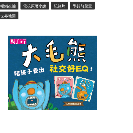
暢銷改編
電視原著小說
紀錄片
學齡前兒童
世界地圖