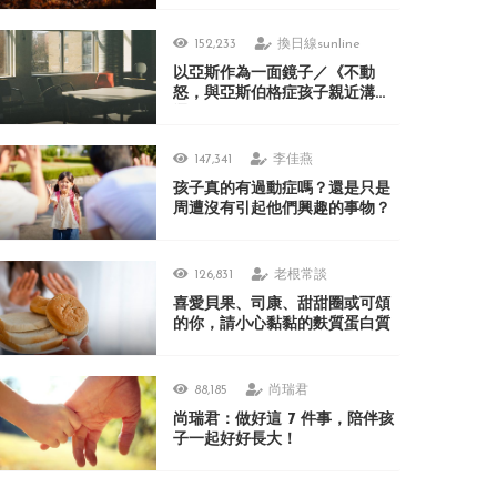
152,233
換日線sunline
以亞斯作為一面鏡子／《不動
怒，與亞斯伯格症孩子親近溝
通》
147,341
李佳燕
孩子真的有過動症嗎？還是只是
周遭沒有引起他們興趣的事物？
126,831
老根常談
喜愛貝果、司康、甜甜圈或可頌
的你，請小心黏黏的麩質蛋白質
88,185
尚瑞君
尚瑞君：做好這 7 件事，陪伴孩
子一起好好長大！