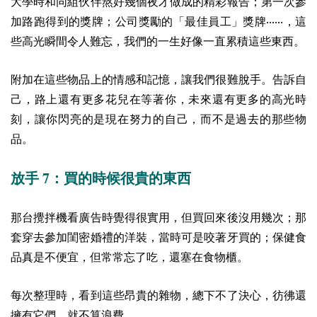
大學時和同組伙伴熬好幾個夜才做成的精彩報告；第一次參
加路跑得到的獎牌；公司獎勵的「最佳員工」獎牌‧‧‧‧‧‧，這
些高光瞬間令人難忘，我們的一生好像一直累積這些東西。
附加在這些物品上的情感和記憶，讓我們很難脫手。告訴自
己，路上還有更多花兒在等著你，未來還有更多的高光時
刻，讓你閃亮的是現在努力的自己，而不是過去的那些物
品。
7
放手
：買的時候很貴的東西
那台攪拌機看廣告時覺得很實用，但買回來後沒用幾次；那
套穿去參加閨密婚禮的洋裝，當時可是咬著牙買的；保健食
品真是不便宜，但常常忘了吃，還塞在食物櫃。
每次整理時，看到這些昂貴的雜物，總下不了決心，彷彿還
擁有它們，就不算浪費。