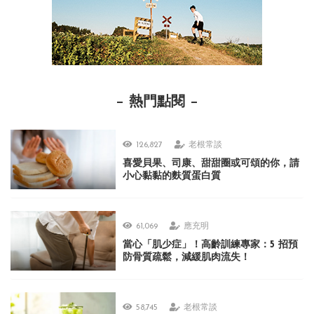
熱門點閱
126,827
老根常談
喜愛貝果、司康、甜甜圈或可頌的你，請
小心黏黏的麩質蛋白質
61,069
應充明
當心「肌少症」！高齡訓練專家：5 招預
防骨質疏鬆，減緩肌肉流失！
58,745
老根常談