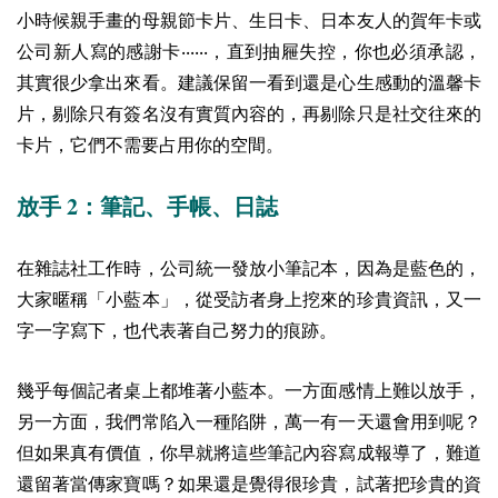
小時候親手畫的母親節卡片、生日卡、日本友人的賀年卡或
公司新人寫的感謝卡‧‧‧‧‧‧，直到抽屜失控，你也必須承認，
其實很少拿出來看。建議保留一看到還是心生感動的溫馨卡
片，剔除只有簽名沒有實質內容的，再剔除只是社交往來的
卡片，它們不需要占用你的空間。
2
放手
：筆記、手帳、日誌
在雜誌社工作時，公司統一發放小筆記本，因為是藍色的，
大家暱稱「小藍本」，從受訪者身上挖來的珍貴資訊，又一
字一字寫下，也代表著自己努力的痕跡。
幾乎每個記者桌上都堆著小藍本。一方面感情上難以放手，
另一方面，我們常陷入一種陷阱，萬一有一天還會用到呢？
但如果真有價值，你早就將這些筆記內容寫成報導了，難道
還留著當傳家寶嗎？如果還是覺得很珍貴，試著把珍貴的資