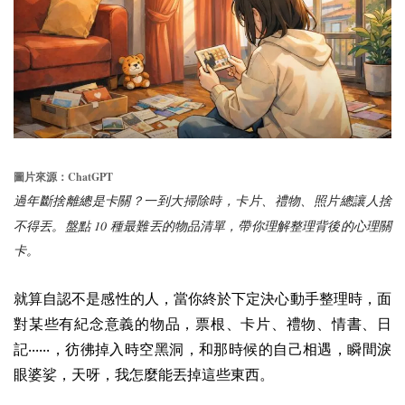
ChatGPT
圖片來源：
過年斷捨離總是卡關？一到大掃除時，卡片、禮物、照片總讓人捨
10
不得丟。盤點
種最難丟的物品清單，帶你理解整理背後的心理關
卡。
就算自認不是感性的人，當你終於下定決心動手整理時，面
對某些有紀念意義的物品，票根、卡片、禮物、情書、日
記‧‧‧‧‧‧，彷彿掉入時空黑洞，和那時候的自己相遇，瞬間淚
眼婆娑，天呀，我怎麼能丟掉這些東西。