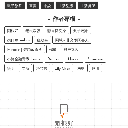
親子教養
童書
小說
生活型態
生活哲學
作者專欄
開根好
老根常談
靜香愛洗澡
栗子燒雞
換日線sunline
魏妏秦
閱域－非文學閱書人
Miracle｜奇蹟放送所
榴槤
歷史迷因
小路金融實戰 Lewis
Richard
Noreen
Suan-san
無明
文薇
塔拉拉
Lily Chen
灰藍
阿嗅