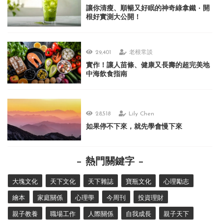
讓你清瘦、順暢又好眠的神奇綠拿鐵 ‧ 開
根好實測大公開！
29,401
老根常談
實作！讓人苗條、健康又長壽的超完美地
中海飲食指南
28,518
Lily Chen
如果停不下來，就先學會慢下來
熱門關鍵字
大塊文化
天下文化
天下雜誌
寶瓶文化
心理勵志
繪本
家庭關係
心理學
今周刊
投資理財
親子教養
職場工作
人際關係
自我成長
親子天下