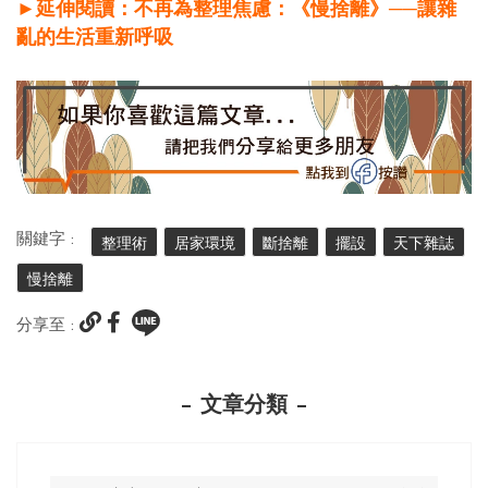
►延伸閱讀：不再為整理焦慮：《慢捨離》──讓雜
亂的生活重新呼吸
關鍵字 :
整理術
居家環境
斷捨離
擺設
天下雜誌
慢捨離
分享至 :
文章分類