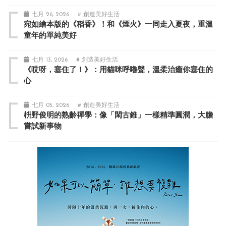
七月 26, 2026
# 創造美好生活
宛如繪本版的《稻香》！和《煙火》一同走入夏夜，重溫
童年的單純美好
七月 13, 2026
# 創造美好生活
《哎呀，塞住了！》：用貓咪呼嚕聲，溫柔治癒你塞住的
心
七月 05, 2026
# 創造美好生活
枡野俊明的熟齡禪學：像「閑古錐」一樣精準圓潤，大膽
嘗試新事物