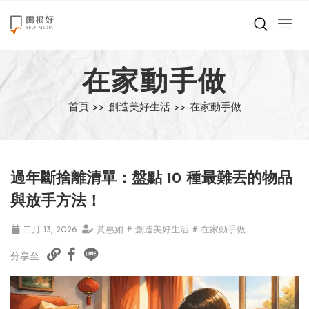
來點正能量
在家動手做
世界在想什麼
首頁 >>
創造美好生活 >>
在家動手做
創造美好生活
小孩不是噩夢
過年斷捨離清單：盤點 10 種最難丟的物品
職場商業經濟
與放手方法！
影片專區
二月 13, 2026
黃惠如
# 創造美好生活
# 在家動手做
分享至 :
關於我們