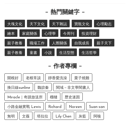
熱門關鍵字
大塊文化
天下文化
天下雜誌
寶瓶文化
心理勵志
繪本
家庭關係
心理學
今周刊
投資理財
親子教養
職場工作
人際關係
自我成長
親子天下
親子教養
童書
小說
生活型態
生活哲學
作者專欄
開根好
老根常談
靜香愛洗澡
栗子燒雞
換日線sunline
魏妏秦
閱域－非文學閱書人
Miracle｜奇蹟放送所
榴槤
歷史迷因
小路金融實戰 Lewis
Richard
Noreen
Suan-san
無明
文薇
塔拉拉
Lily Chen
灰藍
阿嗅