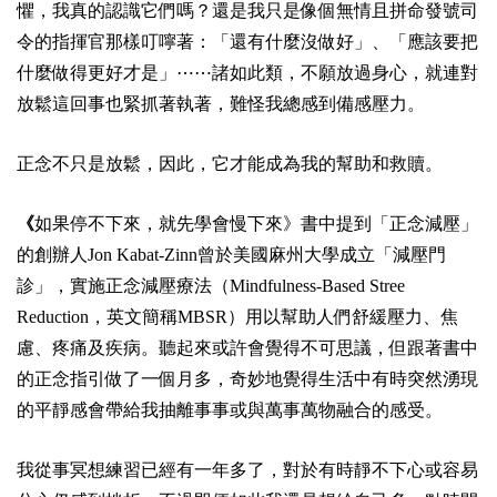
懼，我真的認識它們嗎？還是我只是像個無情且拼命發號司
令的指揮官那樣叮嚀著：「還有什麼沒做好」、「應該要把
什麼做得更好才是」⋯⋯諸如此類，不願放過身心，就連對
放鬆這回事也緊抓著執著，難怪我總感到備感壓力。
正念不只是放鬆，因此，它才能成為我的幫助和救贖。
《
如果停不下來，就先學會慢下來》書中提到「正念減壓」
的創辦人Jon Kabat-Zinn曾於美國麻州大學成立「減壓門
診」，實施正念減壓療法（Mindfulness-Based Stree
Reduction，英文簡稱MBSR）用以幫助人們舒緩壓力、焦
慮、疼痛及疾病。聽起來或許會覺得不可思議，但跟著書中
的正念指引做了一個月多，奇妙地覺得生活中有時突然湧現
的平靜感會帶給我抽離事事或與萬事萬物融合的感受。
我從事冥想練習已經有一年多了，對於有時靜不下心或容易