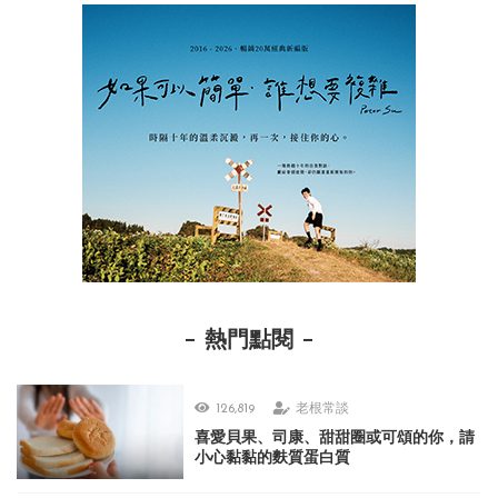
熱門點閱
126,819
老根常談
喜愛貝果、司康、甜甜圈或可頌的你，請
小心黏黏的麩質蛋白質