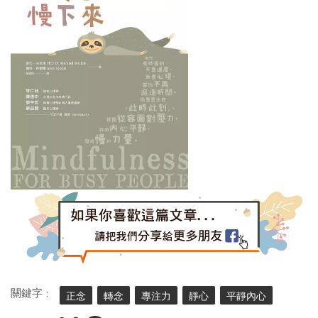
關鍵字 :
正念
轉念
專注力
靜心
平靜內心