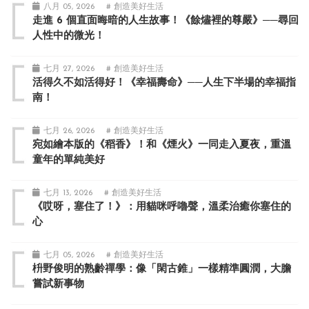
八月 05, 2026
# 創造美好生活
走進 6 個直面晦暗的人生故事！《餘燼裡的尊嚴》──尋回
人性中的微光！
七月 27, 2026
# 創造美好生活
活得久不如活得好！《幸福壽命》──人生下半場的幸福指
南！
七月 26, 2026
# 創造美好生活
宛如繪本版的《稻香》！和《煙火》一同走入夏夜，重溫
童年的單純美好
七月 13, 2026
# 創造美好生活
《哎呀，塞住了！》：用貓咪呼嚕聲，溫柔治癒你塞住的
心
七月 05, 2026
# 創造美好生活
枡野俊明的熟齡禪學：像「閑古錐」一樣精準圓潤，大膽
嘗試新事物