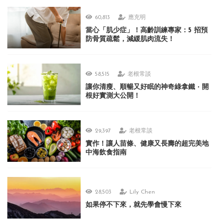
60,813
應充明
當心「肌少症」！高齡訓練專家：5 招預
防骨質疏鬆，減緩肌肉流失！
58,515
老根常談
讓你清瘦、順暢又好眠的神奇綠拿鐵 ‧ 開
根好實測大公開！
29,397
老根常談
實作！讓人苗條、健康又長壽的超完美地
中海飲食指南
28,503
Lily Chen
如果停不下來，就先學會慢下來