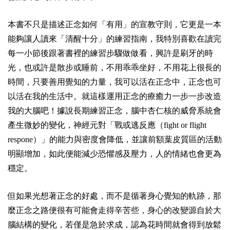
本書不只是描述正念如何「有用」的宣教守則，它更是一本
能夠讓人讀來「清醒十分」的練習指南，我特別喜歡在讀完
每一小節後跟著書裡的練習步驟做做看，興許是刷牙的時
光，也或許是散步或睡前，不用乖乖坐好，不用花上很長的
時間，只要善用覺知的力量，我可以活在正念中，正念也可
以活在我的生活中。就這樣運用正念的療癒力一步一步改造
我的大腦吧！據說長期練習正念，腦中杏仁核的威脅系統會
產生微妙的變化，神經元對「戰或逃反應（fight or flight
respone）」的能力與密度會降低，並讓前額葉皮質區的活動
明顯增加，如此便能減少恐懼感及壓力，人的情緒也會更為
穩定。
但如果光想著正念的好處，而不是循著身心覺知的軌跡，那
麼正念之路便很有可能會走得辛苦些，身心的改變源自於大
腦結構的變化，若僅是急於求成，認為花時間就會得到放鬆