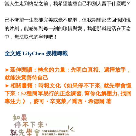
當人生走到終點之前，我希望能替自己和別人留下什麼呢？
已不奢望一生都能完美或毫不脆弱，但我期望那些回憶閃現
的片刻，能感知到每一刻的珍惜與愛，我想那就是活在正念
中，無法取代的寧靜吧！
全文經 LilyChen 授權轉載
►延伸閱讀：轉念的力量：先明白真相、選擇放手，
就能決意善待自己
►相關書籍：時報文化《如果停不下來, 就先學會慢
下來：52種簡單易行的正念練習, 幫你化解壓力, 找回
專注力 》，麥可・辛克萊／喬西・希德爾 著