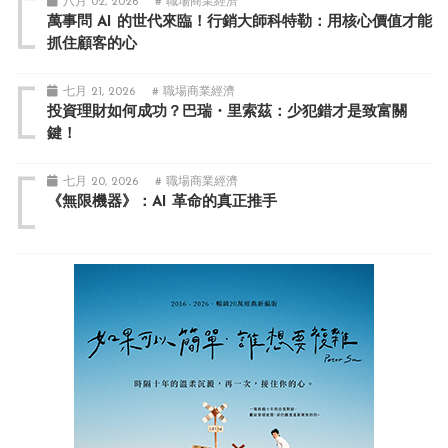
八月 02, 2026
# 職場商業經濟
萬事問 AI 的世代來臨！行銷大師科特勒：用核心價值才能
抓住顧客的心
七月 21, 2026
# 職場商業經濟
投資理財如何成功？巴瑞・里索茲：少犯錯才是致富關
鍵！
七月 20, 2026
# 職場商業經濟
《無限機器》：AI 革命的真正推手