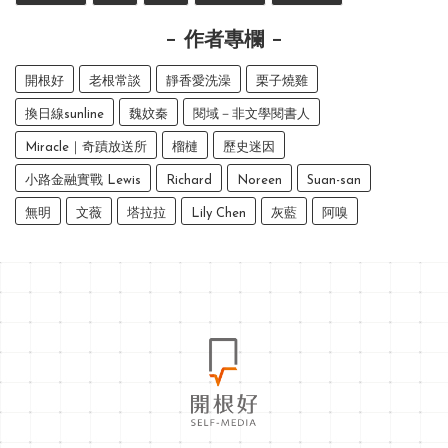
作者專欄
開根好
老根常談
靜香愛洗澡
栗子燒雞
換日線sunline
魏妏秦
閱域－非文學閱書人
Miracle｜奇蹟放送所
榴槤
歷史迷因
小路金融實戰 Lewis
Richard
Noreen
Suan-san
無明
文薇
塔拉拉
Lily Chen
灰藍
阿嗅