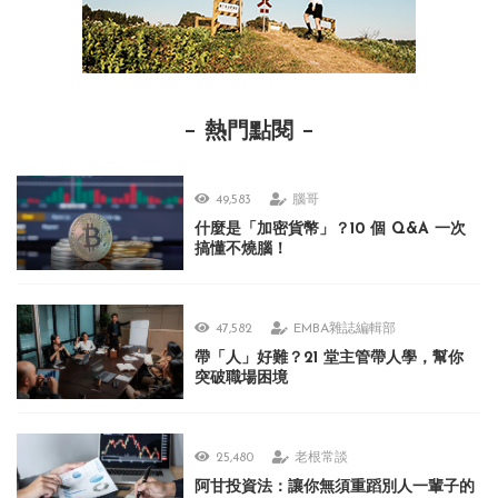
熱門點閱
49,583
腦哥
什麼是「加密貨幣」？10 個 Q&A 一次
搞懂不燒腦！
47,582
EMBA雜誌編輯部
帶「人」好難？21 堂主管帶人學，幫你
突破職場困境
25,480
老根常談
阿甘投資法：讓你無須重蹈別人一輩子的