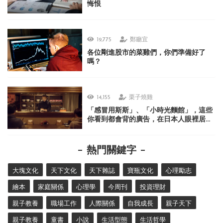
悔恨
19,775
鄭廳宜
各位剛進股市的菜雞們，你們準備好了
嗎？
14,155
栗子燒雞
「感冒用斯斯」、「小時光麵館」，這些
你看到都會背的廣告，在日本人眼裡居然
很不可思議？
熱門關鍵字
大塊文化
天下文化
天下雜誌
寶瓶文化
心理勵志
繪本
家庭關係
心理學
今周刊
投資理財
親子教養
職場工作
人際關係
自我成長
親子天下
親子教養
童書
小說
生活型態
生活哲學