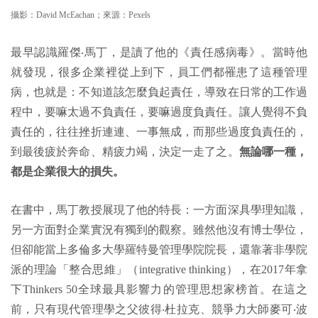
攝影：
David McEachan
；來源：Pexels
最早認識羅傑
‧
馬丁，是讀了他的《責任感病毒》。當時他
就發現，很多企業裡從上到下，員工們都罹患了這種管理
病，也就是：不知道該怎麼負起責任，導致在日常的工作過
程中，要嘛太過不負責任，要嘛過度負責任。讓人覺得不負
責任的，往往挫折連連、一事無成，而那些過度負責任的，
到最後疲於奔命、精疲力竭，決定一走了之。
無論哪一種，
都是企業很大的損失。
在書中，馬丁教授展現了他的特長：一方面深具學理知識，
另一方面對企業實況有獨到的觀察。雖然他沒有博士學位，
但卻能當上多倫多大學羅特曼管理學院院長，還靠著非學院
派的理論「整合思維」（
integrative thinking
），在
2017
年拿
下
Thinkers 50
全球最具影響力的管理思想家榜首。在這之
前，只有現代管理學之父彼得
‧
杜拉克、競爭力大師麥可
‧
波