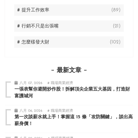
# 提升工作效率
(89)
# 行銷不只是出張嘴
(21)
# 怎麼樣發大財
(102)
最新文章
八月 07, 2026
# 職場商業經濟
一張表幫你避開炒作股！拆解頂尖企業五大基因，打造財
富護城河
八月 06, 2026
# 職場商業經濟
第一次談薪水就上手！掌握這 15 條「攻防關鍵」，談出高
薪身價！