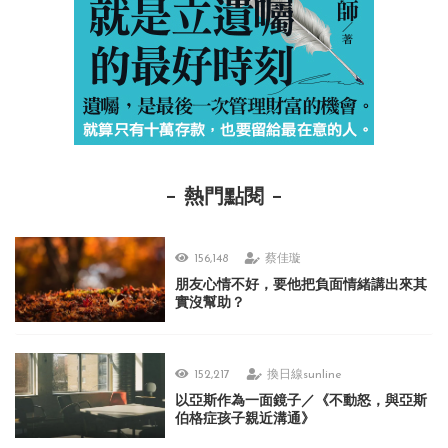
熱門點閱
156,148
蔡佳璇
朋友心情不好，要他把負面情緒講出來其
實沒幫助？
152,217
換日線sunline
以亞斯作為一面鏡子／《不動怒，與亞斯
伯格症孩子親近溝通》