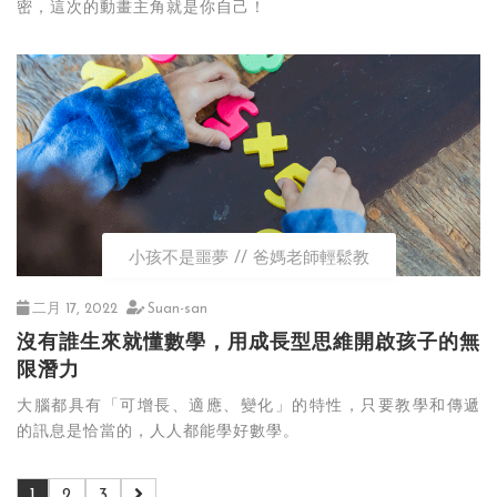
密，這次的動畫主角就是你自己！
小孩不是噩夢
爸媽老師輕鬆教
二月 17, 2022
Suan-san
沒有誰生來就懂數學，用成長型思維開啟孩子的無
限潛力
大腦都具有「可增長、適應、變化」的特性，只要教學和傳遞
的訊息是恰當的，人人都能學好數學。
1
2
3