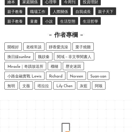
繪本
家庭關係
心理學
今周刊
投資理財
親子教養
職場工作
人際關係
自我成長
親子天下
親子教養
童書
小說
生活型態
生活哲學
作者專欄
開根好
老根常談
靜香愛洗澡
栗子燒雞
換日線sunline
魏妏秦
閱域－非文學閱書人
Miracle｜奇蹟放送所
榴槤
歷史迷因
小路金融實戰 Lewis
Richard
Noreen
Suan-san
無明
文薇
塔拉拉
Lily Chen
灰藍
阿嗅