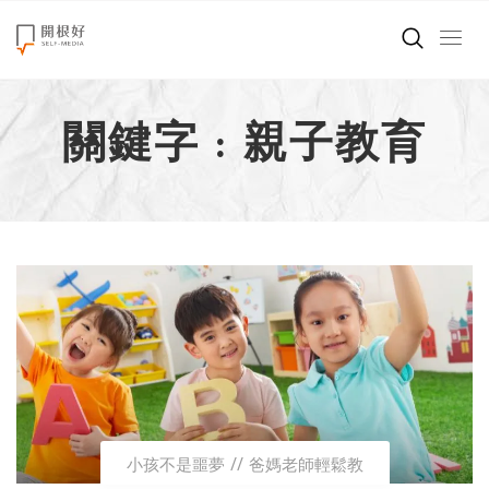
來點正能量
關鍵字 : 親子教育
世界在想什麼
創造美好生活
小孩不是噩夢
職場商業經濟
影片專區
關於我們
小孩不是噩夢
爸媽老師輕鬆教