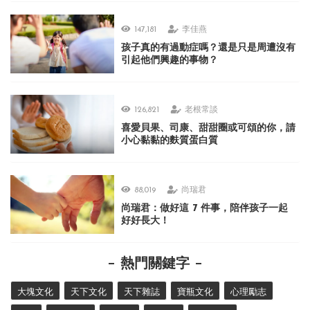
147,181
李佳燕
孩子真的有過動症嗎？還是只是周遭沒有
引起他們興趣的事物？
126,821
老根常談
喜愛貝果、司康、甜甜圈或可頌的你，請
小心黏黏的麩質蛋白質
88,019
尚瑞君
尚瑞君：做好這 7 件事，陪伴孩子一起
好好長大！
熱門關鍵字
大塊文化
天下文化
天下雜誌
寶瓶文化
心理勵志