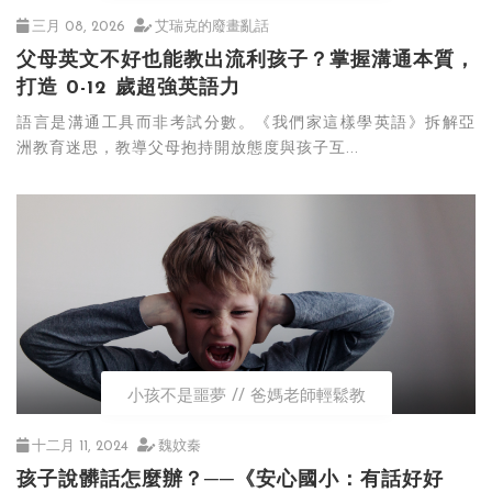
三月 08, 2026
艾瑞克的廢畫亂話
父母英文不好也能教出流利孩子？掌握溝通本質，
打造 0-12 歲超強英語力
語言是溝通工具而非考試分數。《我們家這樣學英語》拆解亞
洲教育迷思，教導父母抱持開放態度與孩子互...
小孩不是噩夢
爸媽老師輕鬆教
十二月 11, 2024
魏妏秦
孩子說髒話怎麼辦？──《安心國小：有話好好