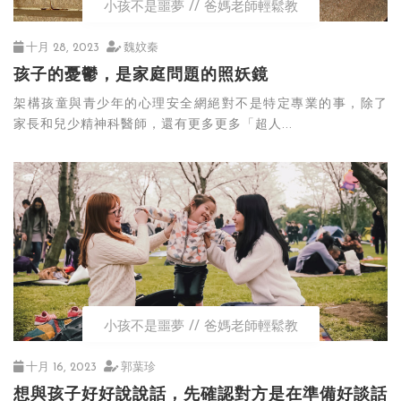
小孩不是噩夢
爸媽老師輕鬆教
十月 28, 2023
魏妏秦
孩子的憂鬱，是家庭問題的照妖鏡
架構孩童與青少年的心理安全網絕對不是特定專業的事，除了
家長和兒少精神科醫師，還有更多更多「超人...
小孩不是噩夢
爸媽老師輕鬆教
十月 16, 2023
郭葉珍
想與孩子好好說說話，先確認對方是在準備好談話