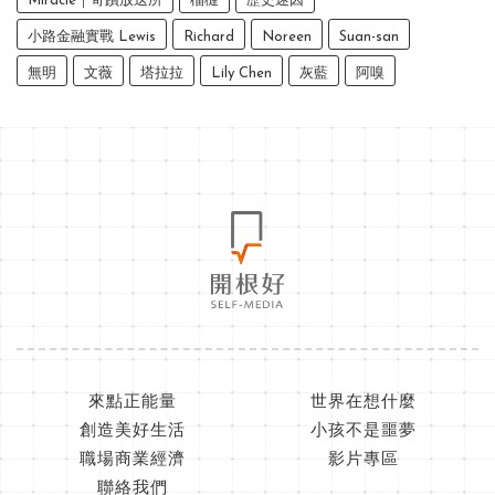
Miracle｜奇蹟放送所
榴槤
歷史迷因
小路金融實戰 Lewis
Richard
Noreen
Suan-san
無明
文薇
塔拉拉
Lily Chen
灰藍
阿嗅
來點正能量
世界在想什麼
創造美好生活
小孩不是噩夢
職場商業經濟
影片專區
聯絡我們