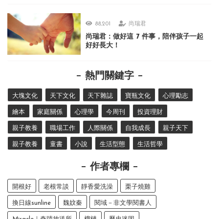
88,201
尚瑞君
尚瑞君：做好這 7 件事，陪伴孩子一起
好好長大！
熱門關鍵字
大塊文化
天下文化
天下雜誌
寶瓶文化
心理勵志
繪本
家庭關係
心理學
今周刊
投資理財
親子教養
職場工作
人際關係
自我成長
親子天下
親子教養
童書
小說
生活型態
生活哲學
作者專欄
開根好
老根常談
靜香愛洗澡
栗子燒雞
換日線sunline
魏妏秦
閱域－非文學閱書人