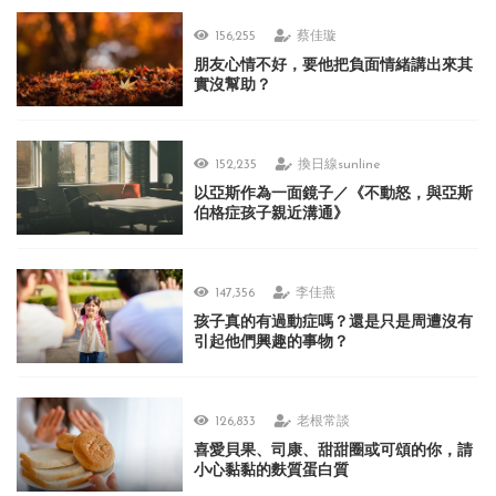
156,255
蔡佳璇
朋友心情不好，要他把負面情緒講出來其
實沒幫助？
152,235
換日線sunline
以亞斯作為一面鏡子／《不動怒，與亞斯
伯格症孩子親近溝通》
147,356
李佳燕
孩子真的有過動症嗎？還是只是周遭沒有
引起他們興趣的事物？
126,833
老根常談
喜愛貝果、司康、甜甜圈或可頌的你，請
小心黏黏的麩質蛋白質