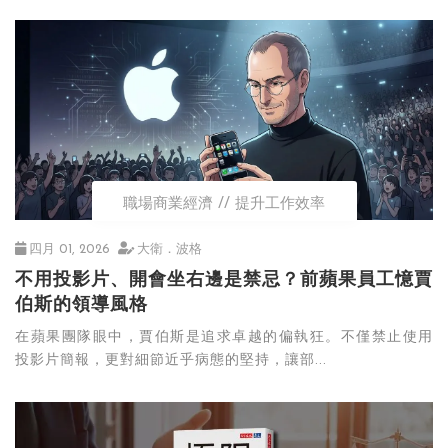
職場商業經濟
提升工作效率
四月 01, 2026
大衛．波格
不用投影片、開會坐右邊是禁忌？前蘋果員工憶賈
伯斯的領導風格
在蘋果團隊眼中，賈伯斯是追求卓越的偏執狂。不僅禁止使用
投影片簡報，更對細節近乎病態的堅持，讓部...