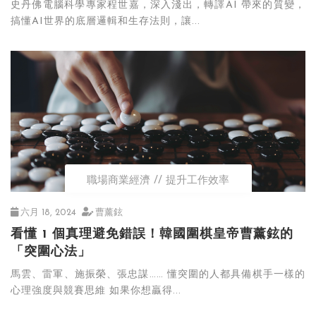
史丹佛電腦科學專家程世嘉，深入淺出，轉譯AI 帶來的質變，
搞懂AI世界的底層邏輯和生存法則，讓...
職場商業經濟
提升工作效率
六月 18, 2024
曹薰鉉
看懂 1 個真理避免錯誤！韓國圍棋皇帝曹薰鉉的
「突圍心法」
馬雲、雷軍、施振榮、張忠謀…… 懂突圍的人都具備棋手一樣的
心理強度與競賽思維 如果你想贏得...