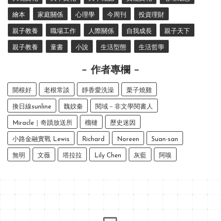
繪本
家庭關係
心理學
今周刊
投資理財
親子教養
職場工作
人際關係
自我成長
親子天下
親子教養
童書
小說
生活型態
生活哲學
作者專欄
開根好
老根常談
靜香愛洗澡
栗子燒雞
換日線sunline
魏妏秦
閱域－非文學閱書人
Miracle｜奇蹟放送所
榴槤
歷史迷因
小路金融實戰 Lewis
Richard
Noreen
Suan-san
無明
文薇
塔拉拉
Lily Chen
灰藍
阿嗅