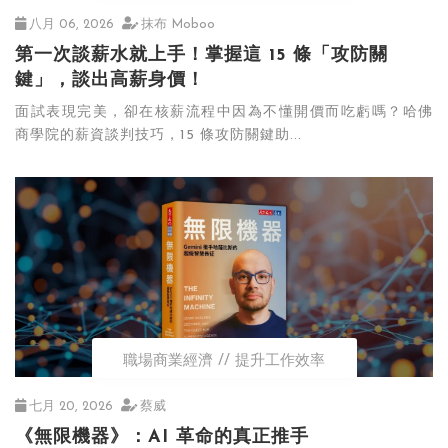
八月 06, 2026
抹布 Moboo
第一次談薪水就上手！掌握這 15 條「攻防關
鍵」，談出高薪身價！
面試表現完美，卻在核薪流程中因為不懂開價而吃虧嗎？哈佛
商學院的薪資談判技巧，15 條攻防關鍵助...
職場商業經濟
提升工作效率
七月 20, 2026
蔡威
《無限機器》：AI 革命的真正推手