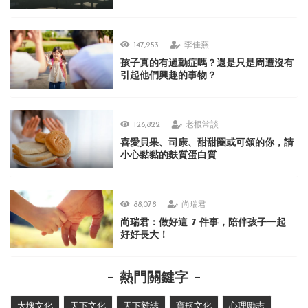
147,253
李佳燕
孩子真的有過動症嗎？還是只是周遭沒有
引起他們興趣的事物？
126,822
老根常談
喜愛貝果、司康、甜甜圈或可頌的你，請
小心黏黏的麩質蛋白質
88,078
尚瑞君
尚瑞君：做好這 7 件事，陪伴孩子一起
好好長大！
熱門關鍵字
大塊文化
天下文化
天下雜誌
寶瓶文化
心理勵志