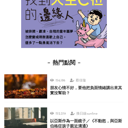
熱門點閱
156,186
蔡佳璇
朋友心情不好，要他把負面情緒講出來其
實沒幫助？
152,219
換日線sunline
以亞斯作為一面鏡子／《不動怒，與亞斯
伯格症孩子親近溝通》