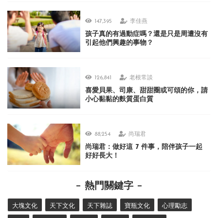
147,395
李佳燕
孩子真的有過動症嗎？還是只是周遭沒有
引起他們興趣的事物？
126,841
老根常談
喜愛貝果、司康、甜甜圈或可頌的你，請
小心黏黏的麩質蛋白質
88,254
尚瑞君
尚瑞君：做好這 7 件事，陪伴孩子一起
好好長大！
熱門關鍵字
大塊文化
天下文化
天下雜誌
寶瓶文化
心理勵志