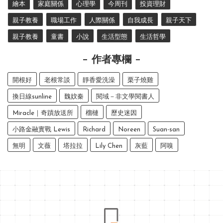
繪本
家庭關係
心理學
今周刊
投資理財
親子教養
職場工作
人際關係
自我成長
親子天下
親子教養
童書
小說
生活型態
生活哲學
作者專欄
開根好
老根常談
靜香愛洗澡
栗子燒雞
換日線sunline
魏妏秦
閱域－非文學閱書人
Miracle｜奇蹟放送所
榴槤
歷史迷因
小路金融實戰 Lewis
Richard
Noreen
Suan-san
無明
文薇
塔拉拉
Lily Chen
灰藍
阿嗅