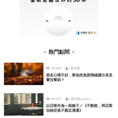
熱門點閱
156,299
蔡佳璇
朋友心情不好，要他把負面情緒講出來其
實沒幫助？
152,237
換日線sunline
以亞斯作為一面鏡子／《不動怒，與亞斯
伯格症孩子親近溝通》