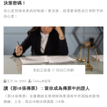
決策密碼！
信心是預測未來的控制感！要決策，就需要洞悉自己和對手的
信心度！
來點正能量
與自己和解
五月 24, 2023
Tinley,林庭葦
讀《那18張傳票》：當你成為傳票中的證人
《那18張傳票》全書圍繞在簡律師執業過程中所面臨的親情、
婚姻、人生，其以18個法律議題（18張...