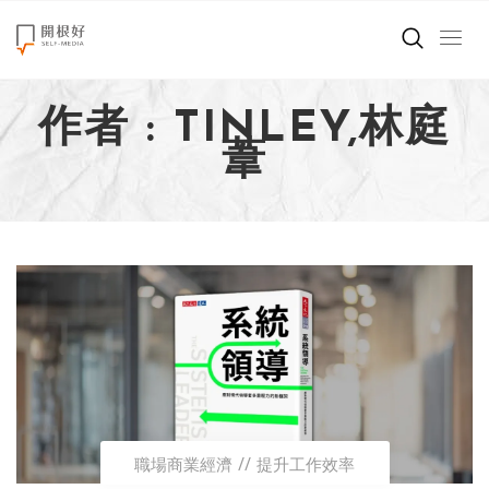
來點正能量
作者 : TINLEY,林庭
世界在想什麼
葦
創造美好生活
小孩不是噩夢
職場商業經濟
影片專區
關於我們
職場商業經濟
提升工作效率