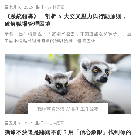
七月 16, 2026
Tinley,林庭葦
《系統領導》：剖析 5 大交叉壓力與行動原則，
破解職場管理困境
華倫．巴菲特曾說：「當潮水退去，才知道誰沒穿褲子。」這
句話不僅點出經濟週期的難以預測，也道盡企...
職場商業經濟
提升工作效率
五月 16, 2025
Tinley,林庭葦
猶豫不決還是躊躇不前？用「信心象限」找到你的