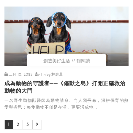
創造美好生活
輕閱讀
二月 10, 2025
Tinley,林庭葦
成為動物的守護者──《傷獸之島》打開正確救治
動物的大門
一名野生動物獸醫師為動物請命、向人類爭命，深耕保育的熱
愛與省思：每隻動物不僅是存活，更要活成牠...
1
2
3