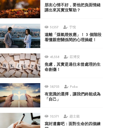
朋友心情不好，要他把負面情緒
講出來其實沒幫助？
51,557
于悅
遠離「煤氣燈效應」！ 3 個階段
看懂親密關係間的心理操縱！
45,558
莊博安
焦慮，其實是過往未曾處理的生
命創傷！
38,703
Poka
有意識的選擇，讓我們終能成為
「自己」
32,571
趙士懿
寫封遺書吧：面對生命的四個練