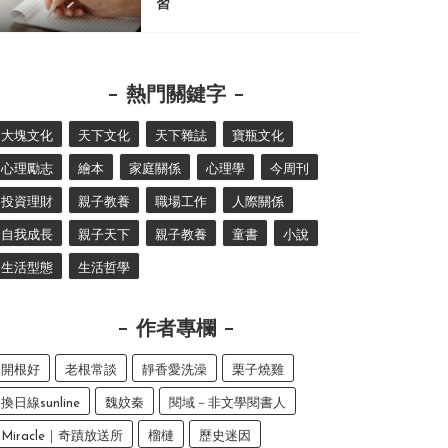
習
熱門關鍵字
大塊文化
天下文化
天下雜誌
寶瓶文化
心理勵志
繪本
家庭關係
心理學
今周刊
投資理財
親子教養
職場工作
人際關係
自我成長
親子天下
親子教養
童書
小說
生活型態
生活哲學
作者專欄
開根好
老根常談
靜香愛洗澡
栗子燒雞
換日線sunline
魏妏秦
閱域－非文學閱書人
Miracle｜奇蹟放送所
榴槤
歷史迷因