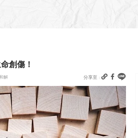
生命創傷！
己和解
分享至 :