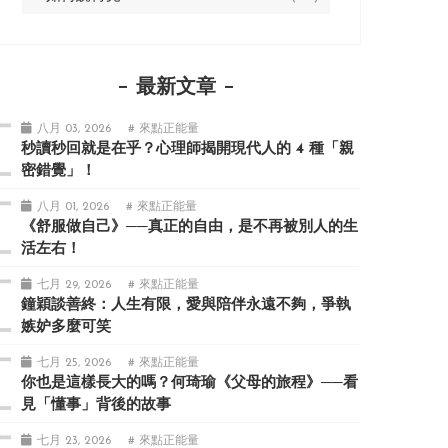
最新文章
八月 03, 2026
# 來點正能量
秒讀秒回就是在乎？心理師揭開現代人的 4 種「親
密錯覺」！
八月 01, 2026
# 來點正能量
《舒服做自己》──真正的自由，是不再被別人的生
活左右！
七月 29, 2026
# 來點正能量
鐘穎談善終：人生有限，愛與陪伴永遠不夠，爭執
嫉妒多麼可笑
七月 25, 2026
# 來點正能量
你也是這樣長大的嗎？何琦瑜《父母的旅程》──看
見「懂事」背後的故事
七月 23, 2026
# 來點正能量