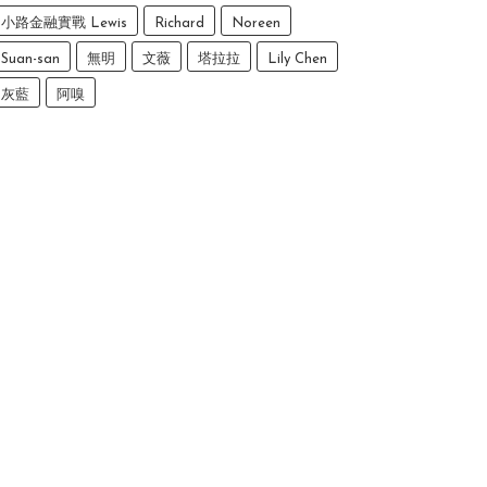
小路金融實戰 Lewis
Richard
Noreen
Suan-san
無明
文薇
塔拉拉
Lily Chen
灰藍
阿嗅