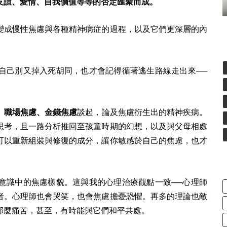
友誼、愛情、自我價值等等的否定匯聚而成。
變成慢性焦慮與各種精神病症的過程，以及它們更深層的內
自己別又掉入死胡同，也才會記得循著逃生路線走出來──
、職場焦慮、金錢焦慮
談起，論及焦慮衍生出的精神疾病。
思考，且一路分析推回至孩童時期的幻想，以及與父母相處
可以重新組裝與修復的成分，讓你敏感於自己的焦慮，也才
意識中的焦慮樣貌。這與我的心理治療觀點一致──心理師
者。心理師也會哭笑，也會焦慮擔憂恐懼。再多的理論也敵
那麼痛苦，甚至，有時能與它們和平共處。