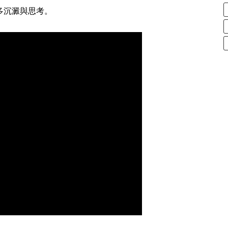
多沉澱與思考。