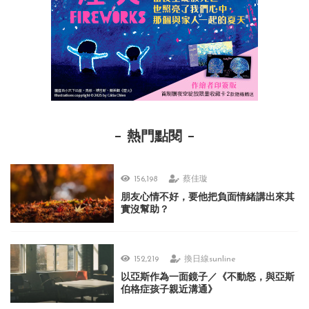
熱門點閱
156,198
蔡佳璇
朋友心情不好，要他把負面情緒講出來其
實沒幫助？
152,219
換日線sunline
以亞斯作為一面鏡子／《不動怒，與亞斯
伯格症孩子親近溝通》