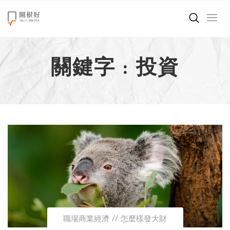
來點正能量
關鍵字 : 投資
世界在想什麼
創造美好生活
小孩不是噩夢
職場商業經濟
影片專區
關於我們
職場商業經濟
怎麼樣發大財