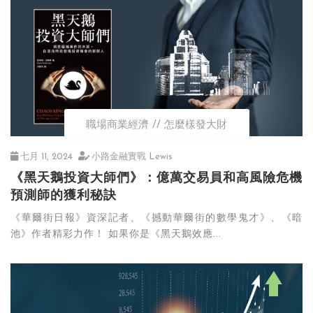
職場商業經濟
怎麼樣發大財
七月 11, 2024
小路金融實戰 Lewis
《黑天鵝投資大師們》：億萬交易員和高風險危機
預測師的獲利秘訣
《華爾街日報》資深記者、《撼動華爾街的數學鬼才》、《暗
池》作者精彩力作！ 如果你是《黑天鵝效應...