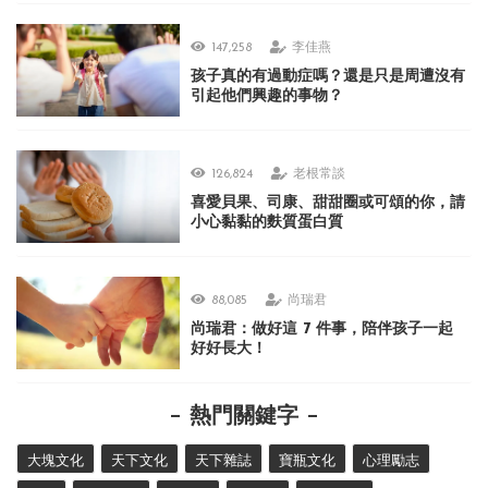
147,258
李佳燕
孩子真的有過動症嗎？還是只是周遭沒有
引起他們興趣的事物？
126,824
老根常談
喜愛貝果、司康、甜甜圈或可頌的你，請
小心黏黏的麩質蛋白質
88,085
尚瑞君
尚瑞君：做好這 7 件事，陪伴孩子一起
好好長大！
熱門關鍵字
大塊文化
天下文化
天下雜誌
寶瓶文化
心理勵志