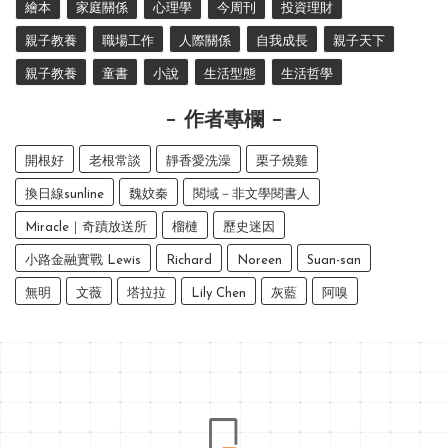
繪本
家庭關係
心理學
今周刊
投資理財
親子教養
職場工作
人際關係
自我成長
親子天下
親子教養
童書
小說
生活型態
生活哲學
作者專欄
開根好
老根常談
靜香愛洗澡
栗子燒雞
換日線sunline
魏妏秦
閱域－非文學閱書人
Miracle｜奇蹟放送所
榴槤
歷史迷因
小路金融實戰 Lewis
Richard
Noreen
Suan-san
無明
文薇
塔拉拉
Lily Chen
灰藍
阿嗅