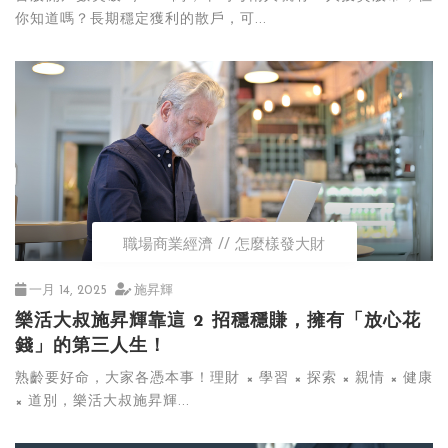
你知道嗎？長期穩定獲利的散戶，可...
職場商業經濟
怎麼樣發大財
一月 14, 2025
施昇輝
樂活大叔施昇輝靠這 2 招穩穩賺，擁有「放心花
錢」的第三人生！
熟齡要好命，大家各憑本事！理財 × 學習 × 探索 × 親情 × 健康
× 道別，樂活大叔施昇輝...