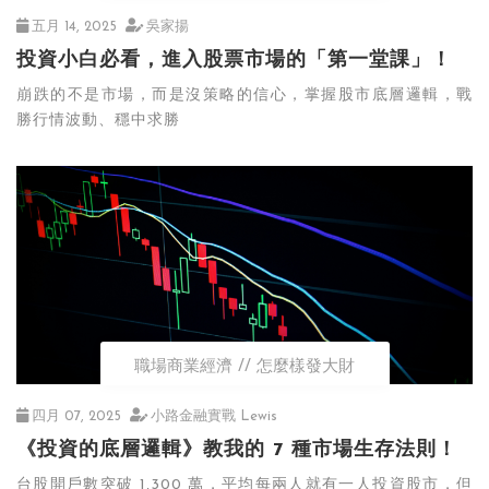
五月 14, 2025
吳家揚
投資小白必看，進入股票市場的「第一堂課」！
崩跌的不是市場，而是沒策略的信心，掌握股市底層邏輯，戰
勝行情波動、穩中求勝
職場商業經濟
怎麼樣發大財
四月 07, 2025
小路金融實戰 Lewis
《投資的底層邏輯》教我的 7 種市場生存法則！
台股開戶數突破 1,300 萬，平均每兩人就有一人投資股市，但