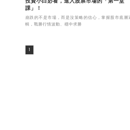
投資小白必看，進入股票市場的「第一堂
課」！
崩跌的不是市場，而是沒策略的信心，掌握股市底層
輯，戰勝行情波動、穩中求勝
1