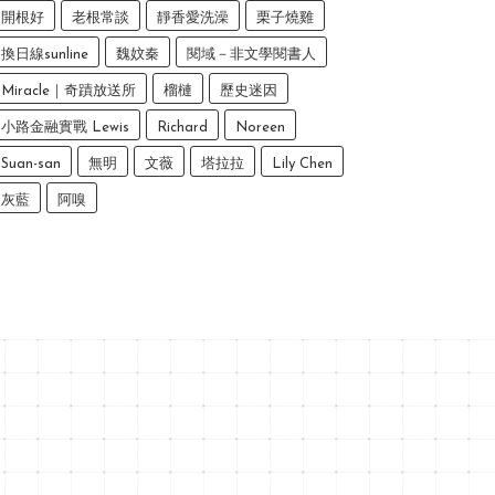
開根好
老根常談
靜香愛洗澡
栗子燒雞
換日線sunline
魏妏秦
閱域－非文學閱書人
Miracle｜奇蹟放送所
榴槤
歷史迷因
小路金融實戰 Lewis
Richard
Noreen
Suan-san
無明
文薇
塔拉拉
Lily Chen
灰藍
阿嗅