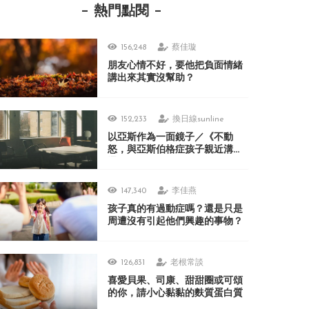
熱門點閱
156,248
蔡佳璇
朋友心情不好，要他把負面情緒
講出來其實沒幫助？
152,233
換日線sunline
以亞斯作為一面鏡子／《不動
怒，與亞斯伯格症孩子親近溝
通》
147,340
李佳燕
孩子真的有過動症嗎？還是只是
周遭沒有引起他們興趣的事物？
126,831
老根常談
喜愛貝果、司康、甜甜圈或可頌
的你，請小心黏黏的麩質蛋白質