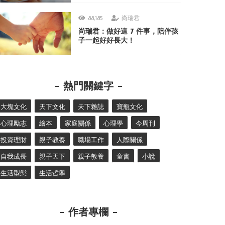
88,185
尚瑞君
尚瑞君：做好這 7 件事，陪伴孩
子一起好好長大！
熱門關鍵字
大塊文化
天下文化
天下雜誌
寶瓶文化
心理勵志
繪本
家庭關係
心理學
今周刊
投資理財
親子教養
職場工作
人際關係
自我成長
親子天下
親子教養
童書
小說
生活型態
生活哲學
作者專欄