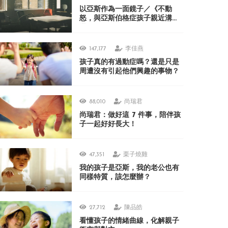
以亞斯作為一面鏡子／《不動
怒，與亞斯伯格症孩子親近溝
通》
147,177
李佳燕
孩子真的有過動症嗎？還是只是
周遭沒有引起他們興趣的事物？
88,010
尚瑞君
尚瑞君：做好這 7 件事，陪伴孩
子一起好好長大！
47,351
栗子燒雞
我的孩子是亞斯，我的老公也有
同樣特質，該怎麼辦？
27,712
陳品皓
看懂孩子的情緒曲線，化解親子