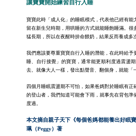
讓寶寶開始練習自行入睡
寶寶此時「成人化」的睡眠模式，代表他已經有能
留在新生兒時期，用哄睡的方式就能睡飽睡滿。很
猛長期，所以在夜醒時拚命餵奶，結果反而養成多
我們應該要尊重寶寶自行入睡的潛能，在此時給予
睡、自行接覺」的寶寶，通常能更順利度過震盪期
去。就像大人一樣，發出點聲音、翻個身，就能「
四個月睡眠震盪期不可怕，如果爸媽對於睡眠有正
的登山者，我們知道可能會下雨，就事先在背包準
度過。
本文摘自親子天下《每個爸媽都能養出好眠寶寶:
珮（Peggy）著