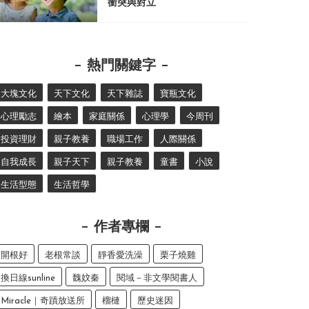
衝突與對立
熱門關鍵字
大塊文化
天下文化
天下雜誌
寶瓶文化
心理勵志
繪本
家庭關係
心理學
今周刊
投資理財
親子教養
職場工作
人際關係
自我成長
親子天下
親子教養
童書
小說
生活型態
生活哲學
作者專欄
開根好
老根常談
靜香愛洗澡
栗子燒雞
換日線sunline
魏妏秦
閱域－非文學閱書人
Miracle｜奇蹟放送所
榴槤
歷史迷因