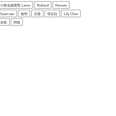
小路金融實戰 Lewis
Richard
Noreen
Suan-san
無明
文薇
塔拉拉
Lily Chen
灰藍
阿嗅