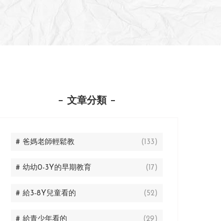
文章分類
# 爸媽老師輕鬆教
(133)
# 幼幼0-3Y的早期教育
(17)
# 給3-8Y兒童看的
(52)
# 給青少年看的
(29)