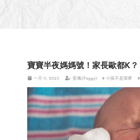
寶寶半夜媽媽號！家長歐都K？
一月 11, 2023
姜珮(Peggy)
# 小孩不是噩夢