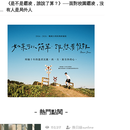
《是不是霸凌，誰說了算？》──面對校園霸凌，沒
有人是局外人
熱門點閱
152,217
換日線sunline