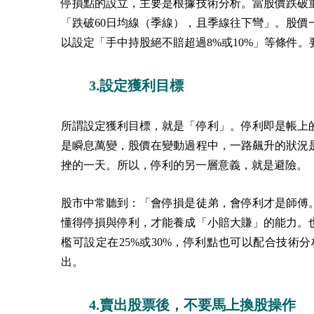
停損點的設立，主要是根據技術分析。當股價跌破
「跌破60日均線（季線），且季線往下彎」。股
以設定「手中持股絕不賠超過8%或10%」等條件
3.設定獲利目標
所謂設定獲利目標，就是「停利」。停利即是帳上
是瞬息萬變，股價在變動過程中，一路飆升的狀況
挫的一天。所以，停利的另一層意義，就是避險。
股市中常聽到：「會停損是徒弟，會停利才是師傅
懂得停損與停利，才能養成「小賠大賺」的能力。
檻可設定在25%或30%，停利點也可以配合技
出。
4.賣出股票後，不要馬上換股操作