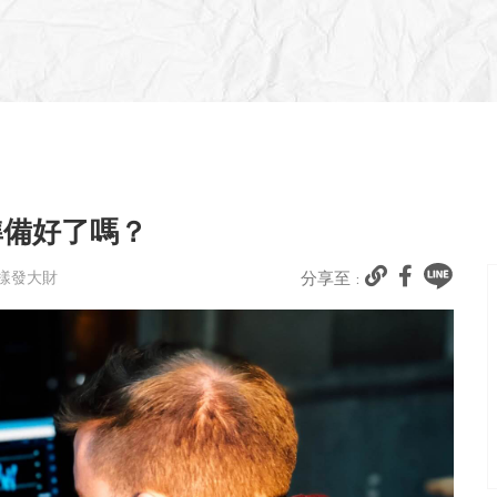
準備好了嗎？
麼樣發大財
分享至 :