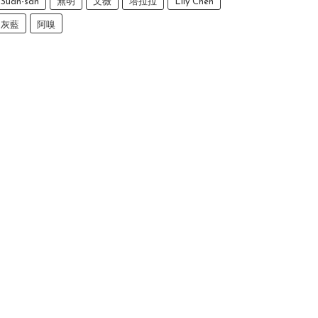
Suan-san
無明
文薇
塔拉拉
Lily Chen
灰藍
阿嗅