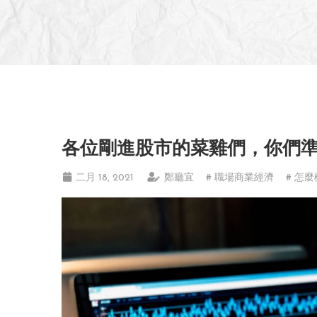
各位剛進股市的菜雞們，你們
二月 18, 2021
鄭廳宜
# 職場商業經濟
# 怎