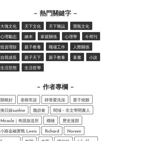
熱門關鍵字
大塊文化
天下文化
天下雜誌
寶瓶文化
心理勵志
繪本
家庭關係
心理學
今周刊
投資理財
親子教養
職場工作
人際關係
自我成長
親子天下
親子教養
童書
小說
生活型態
生活哲學
作者專欄
開根好
老根常談
靜香愛洗澡
栗子燒雞
換日線sunline
魏妏秦
閱域－非文學閱書人
Miracle｜奇蹟放送所
榴槤
歷史迷因
小路金融實戰 Lewis
Richard
Noreen