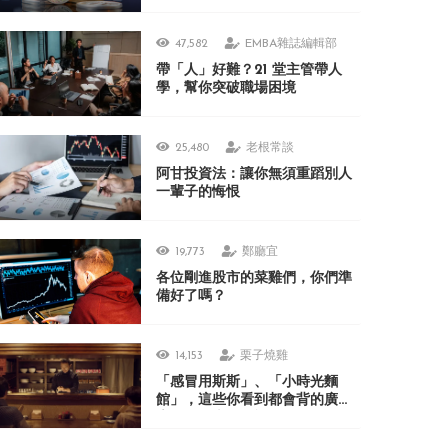
47,582
EMBA雜誌編輯部
帶「人」好難？21 堂主管帶人
學，幫你突破職場困境
25,480
老根常談
阿甘投資法：讓你無須重蹈別人
一輩子的悔恨
19,773
鄭廳宜
各位剛進股市的菜雞們，你們準
備好了嗎？
14,153
栗子燒雞
「感冒用斯斯」、「小時光麵
館」，這些你看到都會背的廣
告，在日本人眼裡居然很不可思
議？