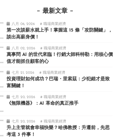
最新文章
八月 06, 2026
# 職場商業經濟
第一次談薪水就上手！掌握這 15 條「攻防關鍵」，
談出高薪身價！
八月 02, 2026
# 職場商業經濟
萬事問 AI 的世代來臨！行銷大師科特勒：用核心價
值才能抓住顧客的心
七月 21, 2026
# 職場商業經濟
投資理財如何成功？巴瑞・里索茲：少犯錯才是致
富關鍵！
七月 20, 2026
# 職場商業經濟
《無限機器》：AI 革命的真正推手
七月 20, 2026
# 職場商業經濟
升上主管就會幸福快樂？哈佛教授：升遷前，先思
考這 3 件事！