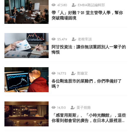
47,580
EMBA雜誌編輯部
帶「人」好難？21 堂主管帶人學，幫你
突破職場困境
25,479
老根常談
阿甘投資法：讓你無須重蹈別人一輩子的
悔恨
19,772
鄭廳宜
各位剛進股市的菜雞們，你們準備好了
嗎？
14,150
栗子燒雞
「感冒用斯斯」、「小時光麵館」，這些
你看到都會背的廣告，在日本人眼裡居然
很不可思議？