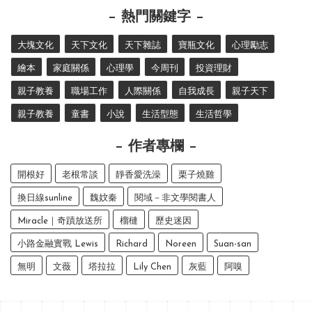
熱門關鍵字
大塊文化
天下文化
天下雜誌
寶瓶文化
心理勵志
繪本
家庭關係
心理學
今周刊
投資理財
親子教養
職場工作
人際關係
自我成長
親子天下
親子教養
童書
小說
生活型態
生活哲學
作者專欄
開根好
老根常談
靜香愛洗澡
栗子燒雞
換日線sunline
魏妏秦
閱域－非文學閱書人
Miracle｜奇蹟放送所
榴槤
歷史迷因
小路金融實戰 Lewis
Richard
Noreen
Suan-san
無明
文薇
塔拉拉
Lily Chen
灰藍
阿嗅