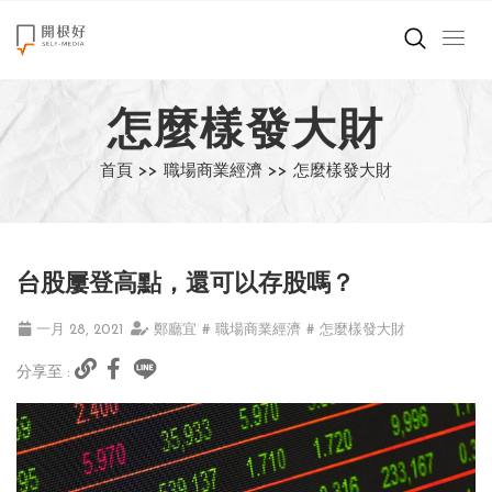
來點正能量
怎麼樣發大財
世界在想什麼
首頁 >>
職場商業經濟 >>
怎麼樣發大財
創造美好生活
小孩不是噩夢
台股屢登高點，還可以存股嗎？
職場商業經濟
一月 28, 2021
鄭廳宜
# 職場商業經濟
# 怎麼樣發大財
影片專區
分享至 :
關於我們