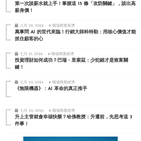
第一次談薪水就上手！掌握這 15 條「攻防關鍵」，談出高
薪身價！
八月 02, 2026
# 職場商業經濟
萬事問 AI 的世代來臨！行銷大師科特勒：用核心價值才能
抓住顧客的心
七月 21, 2026
# 職場商業經濟
投資理財如何成功？巴瑞・里索茲：少犯錯才是致富關
鍵！
七月 20, 2026
# 職場商業經濟
《無限機器》：AI 革命的真正推手
七月 20, 2026
# 職場商業經濟
升上主管就會幸福快樂？哈佛教授：升遷前，先思考這 3
件事！