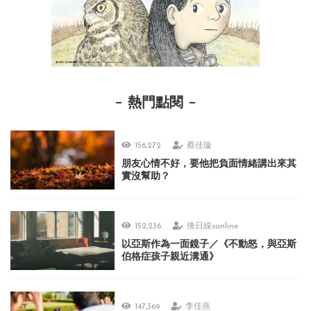
熱門點閱
156,272
蔡佳璇
朋友心情不好，要他把負面情緒講出來其
實沒幫助？
152,236
換日線sunline
以亞斯作為一面鏡子／《不動怒，與亞斯
伯格症孩子親近溝通》
147,369
李佳燕