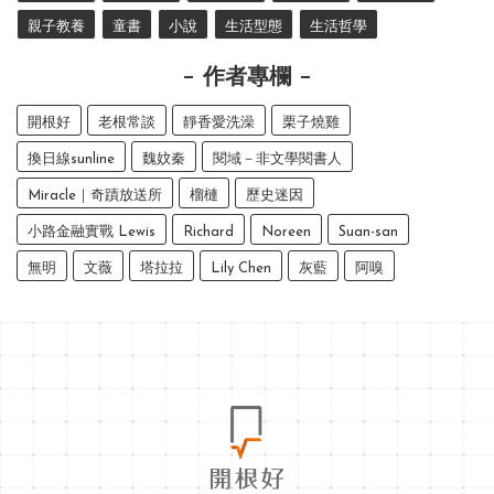
親子教養
童書
小說
生活型態
生活哲學
作者專欄
開根好
老根常談
靜香愛洗澡
栗子燒雞
換日線sunline
魏妏秦
閱域－非文學閱書人
Miracle｜奇蹟放送所
榴槤
歷史迷因
小路金融實戰 Lewis
Richard
Noreen
Suan-san
無明
文薇
塔拉拉
Lily Chen
灰藍
阿嗅