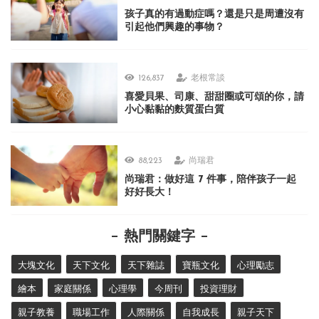
孩子真的有過動症嗎？還是只是周遭沒有
引起他們興趣的事物？
126,837
老根常談
喜愛貝果、司康、甜甜圈或可頌的你，請
小心黏黏的麩質蛋白質
88,223
尚瑞君
尚瑞君：做好這 7 件事，陪伴孩子一起
好好長大！
熱門關鍵字
大塊文化
天下文化
天下雜誌
寶瓶文化
心理勵志
繪本
家庭關係
心理學
今周刊
投資理財
親子教養
職場工作
人際關係
自我成長
親子天下