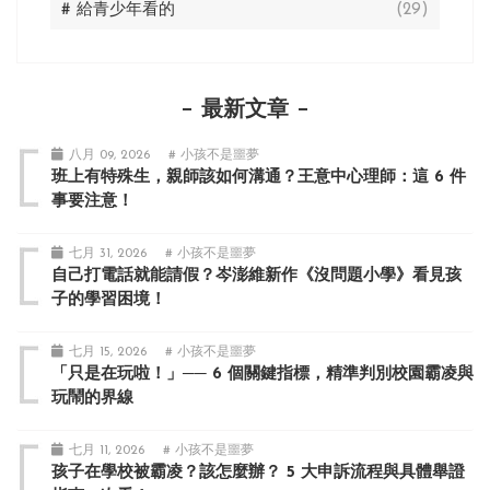
# 給青少年看的
(29)
最新文章
八月 09, 2026
# 小孩不是噩夢
班上有特殊生，親師該如何溝通？王意中心理師：這 6 件
事要注意！
七月 31, 2026
# 小孩不是噩夢
自己打電話就能請假？岑澎維新作《沒問題小學》看見孩
子的學習困境！
七月 15, 2026
# 小孩不是噩夢
「只是在玩啦！」── 6 個關鍵指標，精準判別校園霸凌與
玩鬧的界線
七月 11, 2026
# 小孩不是噩夢
孩子在學校被霸凌？該怎麼辦？ 5 大申訴流程與具體舉證