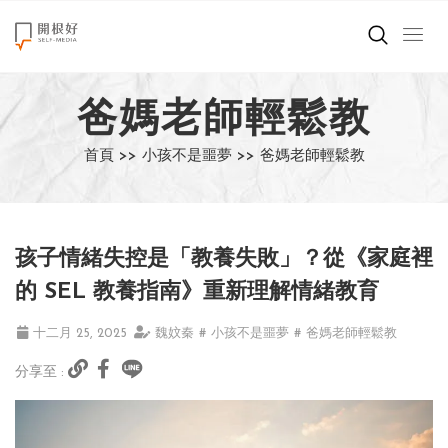
來點正能量
爸媽老師輕鬆教
世界在想什麼
首頁 >>
小孩不是噩夢 >>
爸媽老師輕鬆教
創造美好生活
小孩不是噩夢
孩子情緒失控是「教養失敗」？從《家庭裡
職場商業經濟
的 SEL 教養指南》重新理解情緒教育
影片專區
十二月 25, 2025
魏妏秦
# 小孩不是噩夢
# 爸媽老師輕鬆教
分享至 :
關於我們