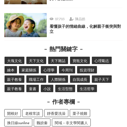
27,723
陳品皓
看懂孩子的情緒曲線，化解親子衝突與對
立
熱門關鍵字
大塊文化
天下文化
天下雜誌
寶瓶文化
心理勵志
繪本
家庭關係
心理學
今周刊
投資理財
親子教養
職場工作
人際關係
自我成長
親子天下
親子教養
童書
小說
生活型態
生活哲學
作者專欄
開根好
老根常談
靜香愛洗澡
栗子燒雞
換日線sunline
魏妏秦
閱域－非文學閱書人