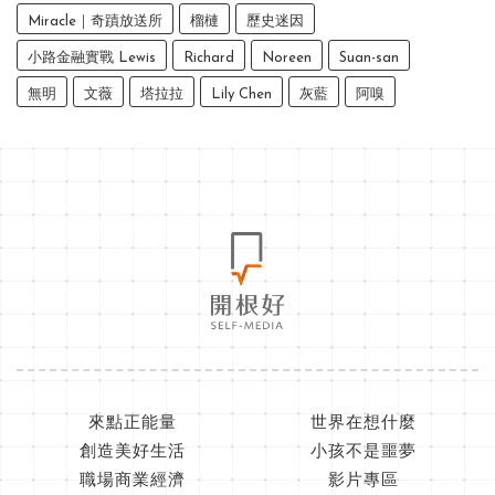
Miracle｜奇蹟放送所
榴槤
歷史迷因
小路金融實戰 Lewis
Richard
Noreen
Suan-san
無明
文薇
塔拉拉
Lily Chen
灰藍
阿嗅
來點正能量
世界在想什麼
創造美好生活
小孩不是噩夢
職場商業經濟
影片專區