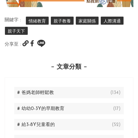
關鍵字 :
情緒教育
親子教養
家庭關係
人際溝通
親子天下
分享至 :
文章分類
# 爸媽老師輕鬆教
(134)
# 幼幼0-3Y的早期教育
(17)
# 給3-8Y兒童看的
(52)