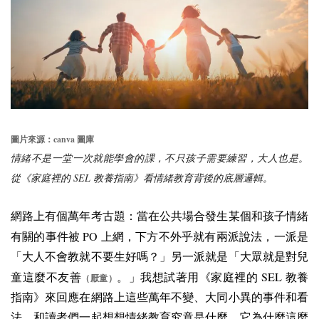
canva
圖片來源：
圖庫
情緒不是一堂一次就能學會的課，不只孩子需要練習，大人也是。
SEL
從《家庭裡的
教養指南》看情緒教育背後的底層邏輯。
網路上有個萬年考古題：當在公共場合發生某個和孩子情緒
PO
有關的事件被
上網，下方不外乎就有兩派說法，一派是
「大人不會教就不要生好嗎？」另一派就是「大眾就是對兒
SEL
童這麼不友善
。」
我想試著用《家庭裡的
教養
（厭童）
指南》來回應在網路上這些萬年不變、大同小異的事件和看
法，和讀者們一起想想情緒教育究竟是什麼，它為什麼這麼