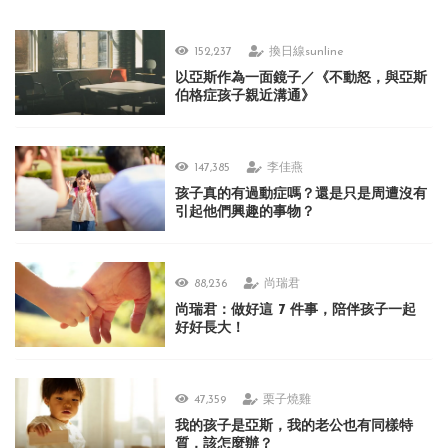
152,237
換日線sunline
以亞斯作為一面鏡子／《不動怒，與亞斯
伯格症孩子親近溝通》
147,385
李佳燕
孩子真的有過動症嗎？還是只是周遭沒有
引起他們興趣的事物？
88,236
尚瑞君
尚瑞君：做好這 7 件事，陪伴孩子一起
好好長大！
47,359
栗子燒雞
我的孩子是亞斯，我的老公也有同樣特
質，該怎麼辦？