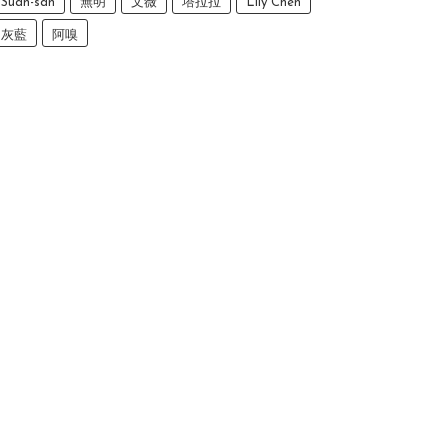
Suan-san
無明
文薇
塔拉拉
Lily Chen
灰藍
阿嗅