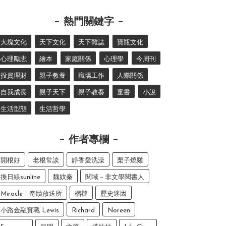
熱門關鍵字
大塊文化
天下文化
天下雜誌
寶瓶文化
心理勵志
繪本
家庭關係
心理學
今周刊
投資理財
親子教養
職場工作
人際關係
自我成長
親子天下
親子教養
童書
小說
生活型態
生活哲學
作者專欄
開根好
老根常談
靜香愛洗澡
栗子燒雞
換日線sunline
魏妏秦
閱域－非文學閱書人
Miracle｜奇蹟放送所
榴槤
歷史迷因
小路金融實戰 Lewis
Richard
Noreen