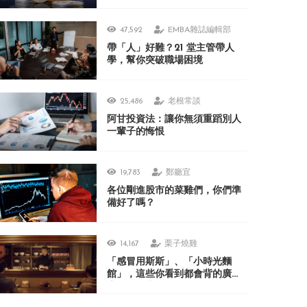
47,592
EMBA雜誌編輯部
帶「人」好難？21 堂主管帶人
學，幫你突破職場困境
25,486
老根常談
阿甘投資法：讓你無須重蹈別人
一輩子的悔恨
19,783
鄭廳宜
各位剛進股市的菜雞們，你們準
備好了嗎？
14,167
栗子燒雞
「感冒用斯斯」、「小時光麵
館」，這些你看到都會背的廣
告，在日本人眼裡居然很不可思
議？