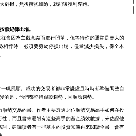
大虧損，然後擁抱風險，就能讓獲利奔跑。
按照紀律出場。
往往會因為主觀意識而進行凹單，但等待你的通常是更大的
勢相悖時，必須要勇於停損出場，儘量減少損失，保全本
。
會一帆風順。
成功的交易者都非常謙虛且時時都準備調整自
變的是，他們都堅持跟蹤趨勢，且順應趨勢。
做順勢交易的書。作者主要透過14位順勢交易高手如何在投
行性，而且書末還附有這些高手的基金績效數據，來佐證他
名詞，建議讀者有一些基本的投資知識再來閱讀全書，會有
法。