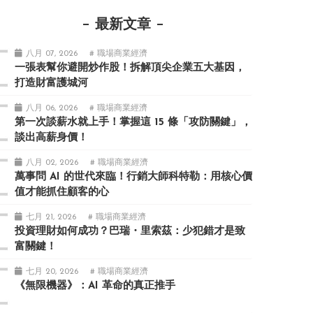
最新文章
八月 07, 2026
# 職場商業經濟
一張表幫你避開炒作股！拆解頂尖企業五大基因，
打造財富護城河
八月 06, 2026
# 職場商業經濟
第一次談薪水就上手！掌握這 15 條「攻防關鍵」，
談出高薪身價！
八月 02, 2026
# 職場商業經濟
萬事問 AI 的世代來臨！行銷大師科特勒：用核心價
值才能抓住顧客的心
七月 21, 2026
# 職場商業經濟
投資理財如何成功？巴瑞・里索茲：少犯錯才是致
富關鍵！
七月 20, 2026
# 職場商業經濟
《無限機器》：AI 革命的真正推手