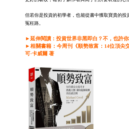
但
若你是投資的初學者，也能從書中獲取寶貴的投
冤枉路。
►延伸閱讀：投資世界非黑即白？不，也許你
►相關書籍：今周刊《順勢致富：14位頂尖
可·卡威爾
著