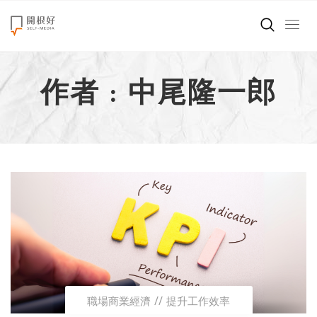
來點正能量
作者 : 中尾隆一郎
世界在想什麼
創造美好生活
小孩不是噩夢
職場商業經濟
影片專區
關於我們
職場商業經濟
提升工作效率