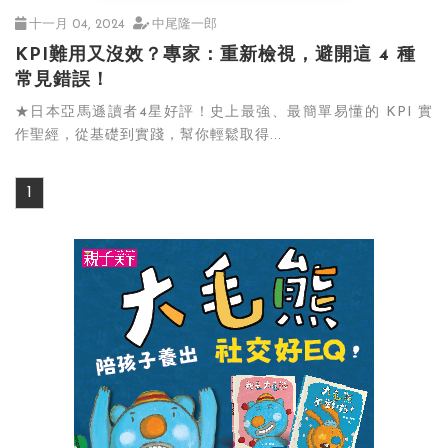
十一月 04, 2024
中尾隆一郎
KPI難用又沒效？專家：重新檢視，避開這 4 種
常見錯誤！
★日本亞馬遜讀者4星好評！史上最強、最簡單易懂的 KPI 實
作聖經，從基礎到實踐，幫你輕鬆取得...
1