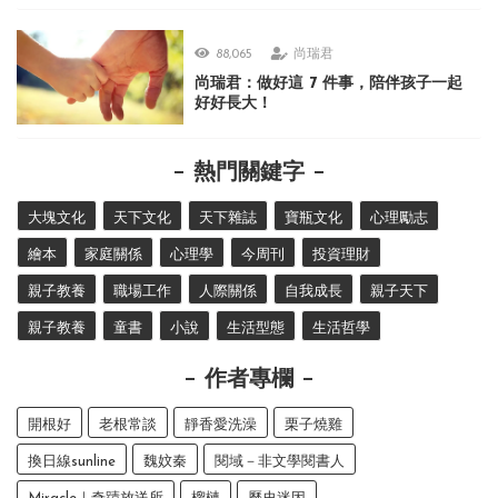
88,065
尚瑞君
尚瑞君：做好這 7 件事，陪伴孩子一起
好好長大！
熱門關鍵字
大塊文化
天下文化
天下雜誌
寶瓶文化
心理勵志
繪本
家庭關係
心理學
今周刊
投資理財
親子教養
職場工作
人際關係
自我成長
親子天下
親子教養
童書
小說
生活型態
生活哲學
作者專欄
開根好
老根常談
靜香愛洗澡
栗子燒雞
換日線sunline
魏妏秦
閱域－非文學閱書人