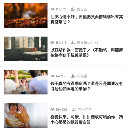
156,172
蔡佳璇
朋友心情不好，要他把負面情緒講出來其
實沒幫助？
152,218
換日線sunline
以亞斯作為一面鏡子／《不動怒，與亞斯
伯格症孩子親近溝通》
147,235
李佳燕
孩子真的有過動症嗎？還是只是周遭沒有
引起他們興趣的事物？
126,822
老根常談
喜愛貝果、司康、甜甜圈或可頌的你，請
小心黏黏的麩質蛋白質