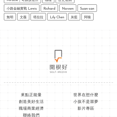
Miracle｜奇蹟放送所
榴槤
歷史迷因
小路金融實戰 Lewis
Richard
Noreen
Suan-san
無明
文薇
塔拉拉
Lily Chen
灰藍
阿嗅
來點正能量
世界在想什麼
創造美好生活
小孩不是噩夢
職場商業經濟
影片專區
聯絡我們