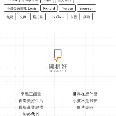
Miracle｜奇蹟放送所
榴槤
歷史迷因
小路金融實戰 Lewis
Richard
Noreen
Suan-san
無明
文薇
塔拉拉
Lily Chen
灰藍
阿嗅
來點正能量
世界在想什麼
創造美好生活
小孩不是噩夢
職場商業經濟
影片專區
聯絡我們