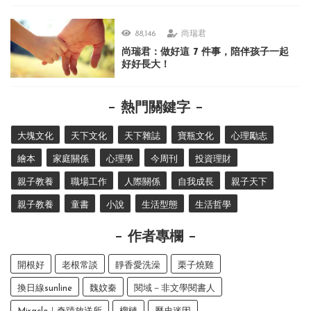
88,146
尚瑞君
尚瑞君：做好這 7 件事，陪伴孩子一起
好好長大！
熱門關鍵字
大塊文化
天下文化
天下雜誌
寶瓶文化
心理勵志
繪本
家庭關係
心理學
今周刊
投資理財
親子教養
職場工作
人際關係
自我成長
親子天下
親子教養
童書
小說
生活型態
生活哲學
作者專欄
開根好
老根常談
靜香愛洗澡
栗子燒雞
換日線sunline
魏妏秦
閱域－非文學閱書人