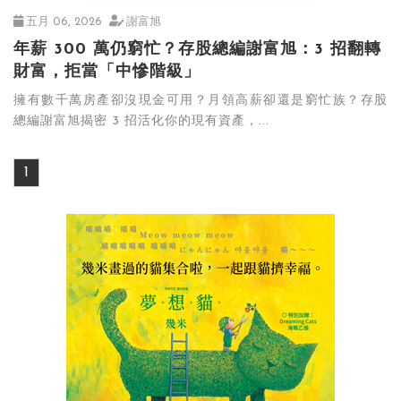
五月 06, 2026
謝富旭
年薪 300 萬仍窮忙？存股總編謝富旭：3 招翻轉
財富，拒當「中慘階級」
擁有數千萬房產卻沒現金可用？月領高薪卻還是窮忙族？存股
總編謝富旭揭密 3 招活化你的現有資產，...
1