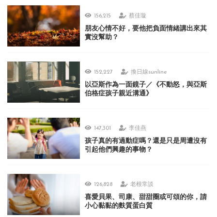
156,215
蔡佳璇
朋友心情不好，要他把負面情緒講出來其
實沒幫助？
152,227
換日線sunline
以亞斯作為一面鏡子／《不動怒，與亞斯
伯格症孩子親近溝通》
147,301
李佳燕
孩子真的有過動症嗎？還是只是周遭沒有
引起他們興趣的事物？
126,828
老根常談
喜愛貝果、司康、甜甜圈或可頌的你，請
小心黏黏的麩質蛋白質