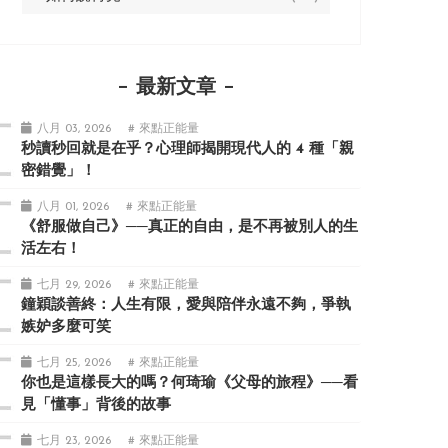
最新文章
八月 03, 2026
# 來點正能量
秒讀秒回就是在乎？心理師揭開現代人的 4 種「親
密錯覺」！
八月 01, 2026
# 來點正能量
《舒服做自己》──真正的自由，是不再被別人的生
活左右！
七月 29, 2026
# 來點正能量
鐘穎談善終：人生有限，愛與陪伴永遠不夠，爭執
嫉妒多麼可笑
七月 25, 2026
# 來點正能量
你也是這樣長大的嗎？何琦瑜《父母的旅程》──看
見「懂事」背後的故事
七月 23, 2026
# 來點正能量