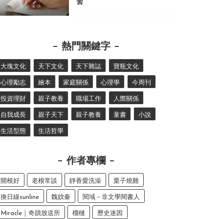
習
熱門關鍵字
大塊文化
天下文化
天下雜誌
寶瓶文化
心理勵志
繪本
家庭關係
心理學
今周刊
投資理財
親子教養
職場工作
人際關係
自我成長
親子天下
親子教養
童書
小說
生活型態
生活哲學
作者專欄
開根好
老根常談
靜香愛洗澡
栗子燒雞
換日線sunline
魏妏秦
閱域－非文學閱書人
Miracle｜奇蹟放送所
榴槤
歷史迷因