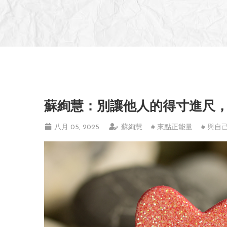
蘇絢慧：別讓他人的得寸進尺
八月 05, 2025
蘇絢慧
# 來點正能量
# 與自