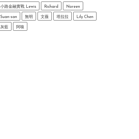
小路金融實戰 Lewis
Richard
Noreen
Suan-san
無明
文薇
塔拉拉
Lily Chen
灰藍
阿嗅