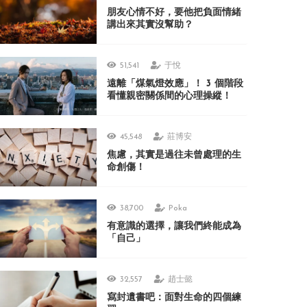
朋友心情不好，要他把負面情緒
講出來其實沒幫助？
51,541
于悅
遠離「煤氣燈效應」！ 3 個階段
看懂親密關係間的心理操縱！
45,548
莊博安
焦慮，其實是過往未曾處理的生
命創傷！
38,700
Poka
有意識的選擇，讓我們終能成為
「自己」
32,557
趙士懿
寫封遺書吧：面對生命的四個練