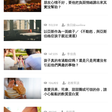
朋友心情不好，要他把負面情緒講出來其
實沒幫助？
152,218
換日線sunline
以亞斯作為一面鏡子／《不動怒，與亞斯
伯格症孩子親近溝通》
147,235
李佳燕
孩子真的有過動症嗎？還是只是周遭沒有
引起他們興趣的事物？
126,822
老根常談
喜愛貝果、司康、甜甜圈或可頌的你，請
小心黏黏的麩質蛋白質