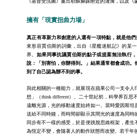
《基督受洗圖》畫出耶穌腳踝附近的漣漪，以及《
擁有「現實扭曲力場」
真正有革新力和創意的人還有一項特點，就是他們擁有現實扭曲力場
來形容賈伯斯的詞彙，出自《星艦迷航記》的某一
界。
如果同事抗議賈伯斯的點子或提案無法執行，
說：「別害怕，你辦得到。」結果通常都會成功。
到了自己認為辦不到的事。
與此相關的一種能力，就展現在蘋果公司一支令人
想」（think different）。二十世紀初，
遠離光源，光的移動速度始終如一。當時愛因斯坦
送給不同時鐘，而時間卻顯示其間光的速度為同時
同步有不一樣的感受，於是便跳脫思維框架，產生
為恆定不變，會隨著人的動作狀態而改變。若干年