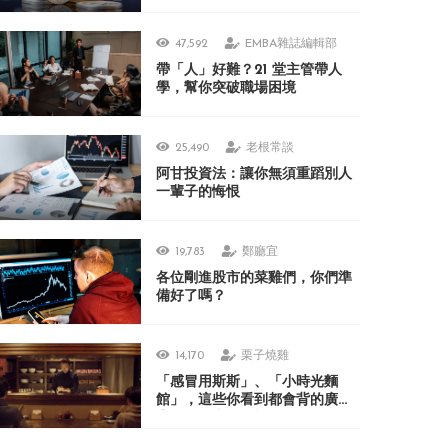
47,592
EMBA雜誌編輯部
帶「人」好難？21 堂主管帶人
學，幫你突破職場困境
25,490
老根常談
阿甘投資法：讓你無須重蹈別人
一輩子的悔恨
19,783
鄭廳宜
各位剛進股市的菜雞們，你們準
備好了嗎？
14,170
栗子燒雞
「感冒用斯斯」、「小時光麵
館」，這些你看到都會背的廣
告，在日本人眼裡居然很不可思
議？