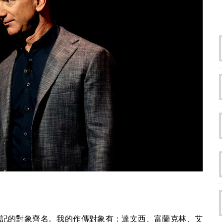
記的對象齊名。我的作傳對象有：達文西、富蘭克林、艾