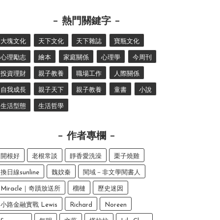
熱門關鍵字
大塊文化
天下文化
天下雜誌
寶瓶文化
心理勵志
繪本
家庭關係
心理學
今周刊
投資理財
親子教養
職場工作
人際關係
自我成長
親子天下
親子教養
童書
小說
生活型態
生活哲學
作者專欄
開根好
老根常談
靜香愛洗澡
栗子燒雞
換日線sunline
魏妏秦
閱域－非文學閱書人
Miracle｜奇蹟放送所
榴槤
歷史迷因
小路金融實戰 Lewis
Richard
Noreen