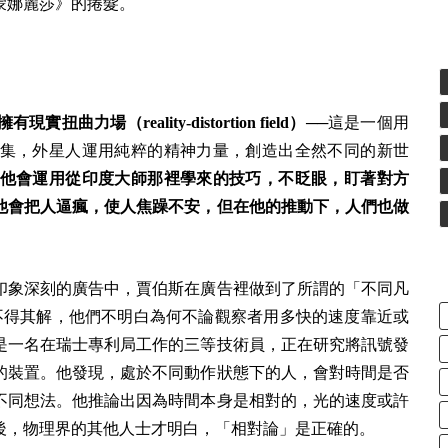
蒙娜麗莎》的捲髮。
（reality-distortion field）
──這是一個用
集，外星人運用純粹的精神力量，創造出全然不同的新世
他會運用從印度大師那裡學來的技巧，不眨眼，盯著對方
他會把人逼瘋，使人焦躁不安，但在他的推動下，人們也做
印象深刻的廣告中，賈伯斯在廣告裡做到了所謂的「不同凡
科學界百思不得其解，他們不明白為何不論觀察者用多快的速度靠近或
是一名在瑞士專利局工作的三等技術員，正在研究將訊號發
的裝置。他發現，處於不同動作狀態下的人，會對時間是否
不同想法。他推論出因為時間本身是相對的，光的速度或許
後，物理界的其他人士才明白，「相對論」是正確的。