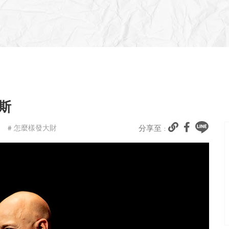
斯
# 怎麼樣發大財
分享至 :