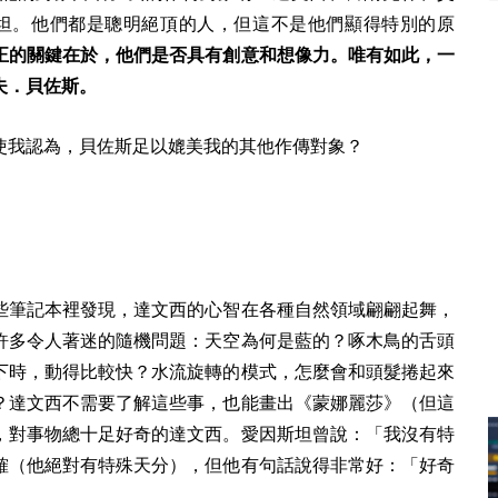
、愛因斯坦。他們都是聰明絕頂的人，但這不是他們顯得特別的原
正的關鍵在於，他們是否具有創意和想像力。唯有如此，一
夫．貝佐斯。
使我認為，貝佐斯足以媲美我的其他作傳對象？
些筆記本裡發現，達文西的心智在各種自然領域翩翩起舞，
許多令人著迷的隨機問題：天空為何是藍的？啄木鳥的舌頭
下時，動得比較快？水流旋轉的模式，怎麼會和頭髮捲起來
？達文西不需要了解這些事，也能畫出《蒙娜麗莎》（但這
，對事物總十足好奇的達文西。愛因斯坦曾說：「我沒有特
確（他絕對有特殊天分），但他有句話說得非常好：「好奇