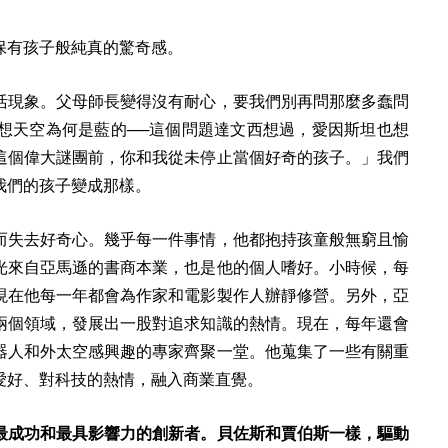
保有孩子般純真的驚奇感。
活現象。父母師長變得沒有耐心，要我們別再問那麼多蠢問
想天空為何是藍的──這個問題達文西想過，愛因斯坦也想
這個偉大謎團前，你和我從未停止當個好奇的孩子。」我們
我們的孩子變成那樣。
而失去好奇心。幾乎每一件事情，他都抱持孩童般無窮且愉
光來自亞馬遜的書商本業，也是他的個人嗜好。小時候，每
現在他每一年都會為作家和電影製作人辦靜修營。另外，亞
兩個領域，發展出一股對追求知識的熱情。現在，每年還會
器人和外太空感興趣的專家齊聚一堂。他蒐集了一些有關重
愛好、對科技的熱情，融入商業直覺。
最成功和最具影響力的創新者。貝佐斯和賈伯斯一樣，驅動