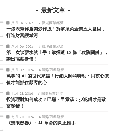
最新文章
八月 07, 2026
# 職場商業經濟
一張表幫你避開炒作股！拆解頂尖企業五大基因，
打造財富護城河
八月 06, 2026
# 職場商業經濟
第一次談薪水就上手！掌握這 15 條「攻防關鍵」，
談出高薪身價！
八月 02, 2026
# 職場商業經濟
萬事問 AI 的世代來臨！行銷大師科特勒：用核心價
值才能抓住顧客的心
七月 21, 2026
# 職場商業經濟
投資理財如何成功？巴瑞・里索茲：少犯錯才是致
富關鍵！
七月 20, 2026
# 職場商業經濟
《無限機器》：AI 革命的真正推手