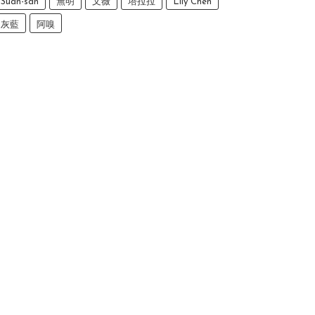
Suan-san
無明
文薇
塔拉拉
Lily Chen
灰藍
阿嗅