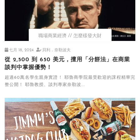
職場商業經濟
怎麼樣發大財
七月 18, 2024
貝利．奈勒波夫
從 2,500 到 650 美元，擅用「分餅法」在商業
談判中掌握優勢！
超過60萬名學生親身實證！ 耶魯商學院最受歡迎的課程精華完
整公開！ 耶魯教授、談判專家奈勒波...