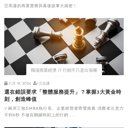
亞馬遜的商業實務與幕後故事大揭密！
職場商業經濟
行銷不只是出張嘴
六月 19, 2024
汪志謙
還在錯誤要求「整體服務提升」？掌握3大黃金時
刻，創造峰值
✓兩岸三地EMBA執行長、企業經營者齊聲推薦 消費者注意力
不到8秒 不做在關鍵時刻上的行銷，...