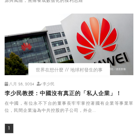
源與風險，無痛養成數值化的獲利思維
世界在想什麼
地球村發生的事
八月 28, 2024
李少民
李少民教授：中國沒有真正的「私人企業」！
在中國，有位永不下台的董事長牢牢掌控著國有企業等事業單
位，民間企業淪為中共控股的子公司，外企...
1