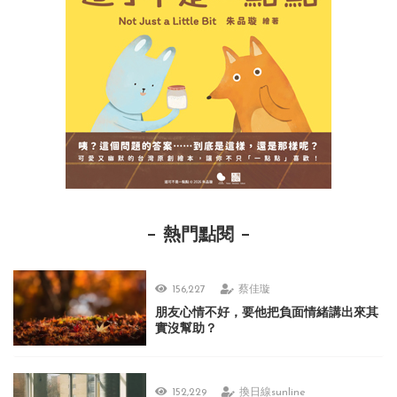
熱門點閱
156,227
蔡佳璇
朋友心情不好，要他把負面情緒講出來其
實沒幫助？
152,229
換日線sunline