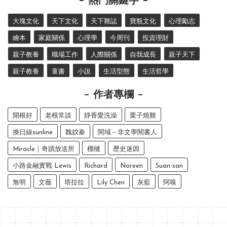
熱門關鍵字
大塊文化
天下文化
天下雜誌
寶瓶文化
心理勵志
繪本
家庭關係
心理學
今周刊
投資理財
親子教養
職場工作
人際關係
自我成長
親子天下
親子教養
童書
小說
生活型態
生活哲學
作者專欄
開根好
老根常談
靜香愛洗澡
栗子燒雞
換日線sunline
魏妏秦
閱域－非文學閱書人
Miracle｜奇蹟放送所
榴槤
歷史迷因
小路金融實戰 Lewis
Richard
Noreen
Suan-san
無明
文薇
塔拉拉
Lily Chen
灰藍
阿嗅