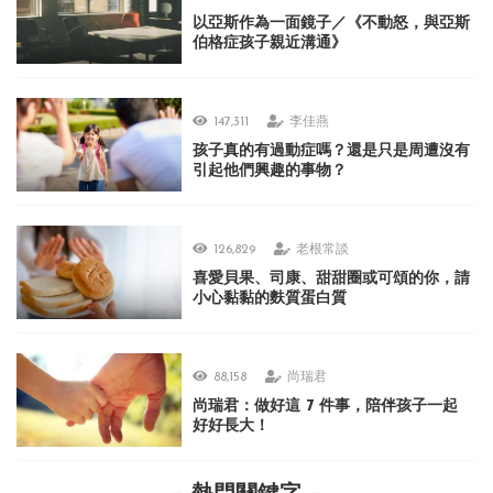
以亞斯作為一面鏡子／《不動怒，與亞斯
伯格症孩子親近溝通》
147,311
李佳燕
孩子真的有過動症嗎？還是只是周遭沒有
引起他們興趣的事物？
126,829
老根常談
喜愛貝果、司康、甜甜圈或可頌的你，請
小心黏黏的麩質蛋白質
88,158
尚瑞君
尚瑞君：做好這 7 件事，陪伴孩子一起
好好長大！