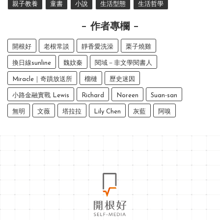
親子教養
童書
小說
生活型態
生活哲學
作者專欄
開根好
老根常談
靜香愛洗澡
栗子燒雞
換日線sunline
魏妏秦
閱域－非文學閱書人
Miracle｜奇蹟放送所
榴槤
歷史迷因
小路金融實戰 Lewis
Richard
Noreen
Suan-san
無明
文薇
塔拉拉
Lily Chen
灰藍
阿嗅