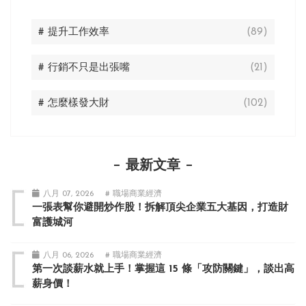
# 提升工作效率
(89)
# 行銷不只是出張嘴
(21)
# 怎麼樣發大財
(102)
最新文章
八月 07, 2026
# 職場商業經濟
一張表幫你避開炒作股！拆解頂尖企業五大基因，打造財
富護城河
八月 06, 2026
# 職場商業經濟
第一次談薪水就上手！掌握這 15 條「攻防關鍵」，談出高
薪身價！