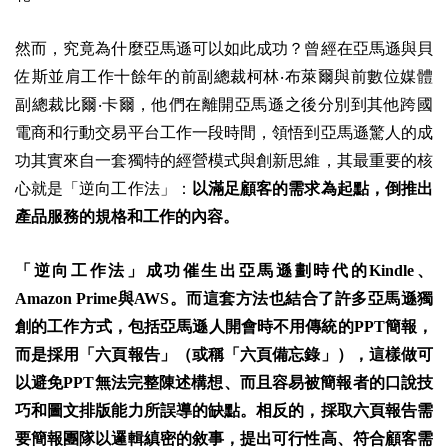
然而，究竟為什麼亞馬遜可以如此成功？曾經在亞馬遜與貝
佐斯並肩工作十餘年的前副總裁柯林‧布萊爾與前數位媒體
副總裁比爾‧卡爾，他們在離開亞馬遜之後分別到其他跨國
電商和行動交易平台工作一段時間，領悟到亞馬遜驚人的成
功其實來自一套獨特的經營模式與創新思維，其最重要的核
心就是「逆向工作法」：
以滿足顧客的需求為起點，倒推出
產品服務的規格和工作的內容。
「逆向工作法」成功催生出亞馬遜劃時代的Kindle、
Amazon Prime與AWS。而這套方法也結合了許多亞馬遜獨
創的工作方式，包括亞馬遜人開會時不用傳統的PPT簡報，
而是採用「六頁報告」（或稱「六頁備忘錄」），這樣做可
以避免PPT無法完整陳述構想、而且容易被簡報者的口說技
巧和圖文排版能力所誤導的缺點。相反的，採取六頁報告需
要簡報團隊以邏輯縝密的敘事，提出可行性高、符合顧客需