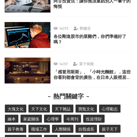
阿甘投資法：讓你無須重蹈別人一輩子的
悔恨
19,775
鄭廳宜
各位剛進股市的菜雞們，你們準備好了
嗎？
14,157
栗子燒雞
「感冒用斯斯」、「小時光麵館」，這些
你看到都會背的廣告，在日本人眼裡居然
很不可思議？
熱門關鍵字
大塊文化
天下文化
天下雜誌
寶瓶文化
心理勵志
繪本
家庭關係
心理學
今周刊
投資理財
親子教養
職場工作
人際關係
自我成長
親子天下