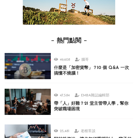
熱門點閱
49,608
腦哥
什麼是「加密貨幣」？10 個 Q&A 一次
搞懂不燒腦！
47,584
EMBA雜誌編輯部
帶「人」好難？21 堂主管帶人學，幫你
突破職場困境
25,481
老根常談