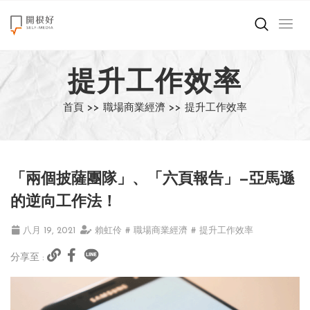
來點正能量
提升工作效率
世界在想什麼
首頁 >>
職場商業經濟 >>
提升工作效率
創造美好生活
小孩不是噩夢
「兩個披薩團隊」、「六頁報告」—亞馬遜
職場商業經濟
的逆向工作法！
影片專區
八月 19, 2021
賴虹伶
# 職場商業經濟
# 提升工作效率
分享至 :
關於我們