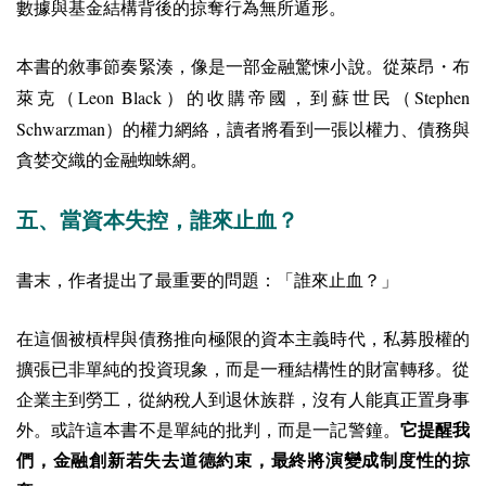
數據與基金結構背後的掠奪行為無所遁形。
本書的敘事節奏緊湊，像是一部金融驚悚小說。從萊昂・布
Leon Black
Stephen
萊克（
）的收購帝國，到蘇世民（
Schwarzman
）的權力網絡，讀者將看到一張以權力、債務與
貪婪交織的金融蜘蛛網。
五、當資本失控，誰來止血？
書末，作者提出了最重要的問題：「誰來止血？」
在這個被槓桿與債務推向極限的資本主義時代，私募股權的
擴張已非單純的投資現象，而是一種結構性的財富轉移。從
企業主到勞工，從納稅人到退休族群，沒有人能真正置身事
外。
或許這本書不是單純的批判，而是一記警鐘。
它提醒我
們，金融創新若失去道德約束，最終將演變成制度性的掠