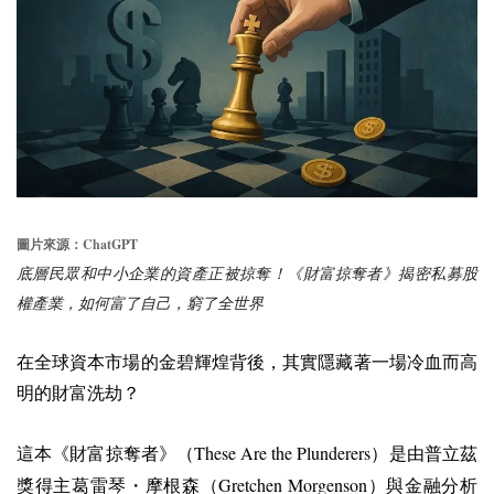
ChatGPT
圖片來源：
底層民眾和中小企業的資產正被掠奪！《財富掠奪者》揭密私募股
權產業，如何富了自己，窮了全世界
在全球資本市場的金碧輝煌背後，其實隱藏著一場冷血而高
明的財富洗劫？
These Are the Plunderers
這本《財富掠奪者》（
）是由普立茲
Gretchen Morgenson
獎得主葛雷琴・摩根森（
）與金融分析