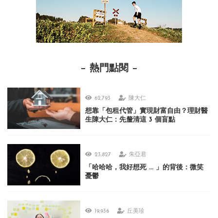
熱門點閱
62,793
陳大仁
想靠「包租代管」實現財富自由？理財醫
生陳大仁：先釐清這 3 個盲點
23,827
朱亞君
「哈哈哈，我好想死 ... 」的背後：微笑
憂鬱
19,936
丘美珍