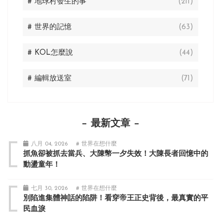
# 地球村發生的事
(211)
# 世界的記憶
(63)
# KOL怎麼說
(44)
# 編輯放送室
(71)
最新文章
八月 04, 2026
# 世界在想什麼
抓魚卻被抓去當兵、大陳幣一夕失效！大陳長者回憶中的
動盪童年！
七月 30, 2026
# 世界在想什麼
別陷進集體神話的陷阱！看穿帝王正史背後，最真實的平
民血淚