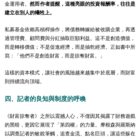
金運用者。
然而作者提醒，這種亮眼的投資報酬率，往往是
建立在別人的犧牲上。
私募基金依賴高槓桿操作，將債務轉嫁給被收購企業，再透
過管理費、顧問費與分紅抽取巨額利益。這不是創造價值，
而是轉移價值；不是促進經濟，而是抽乾經濟。
正如書中所
寫：「他們不是創造財富，而是掠奪財富。」
這樣的資本模式，讓社會的風險越來越集中於底層，而財富
則持續流向頂端。
四、記者的良知與制度的呼喚
《財富掠奪者》之所以震撼人心，不僅因其揭露了財務遊戲
的黑暗，更因它展現了「第四權」的力量。摩根森與羅斯納
以調查記者的敏銳筆觸，追查金流、點名巨頭，讓這些躲在