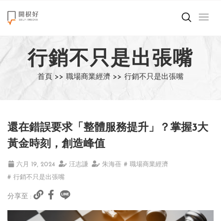
來點正能量
行銷不只是出張嘴
世界在想什麼
首頁 >>
職場商業經濟 >>
行銷不只是出張嘴
創造美好生活
小孩不是噩夢
還在錯誤要求「整體服務提升」？掌握3大
職場商業經濟
黃金時刻，創造峰值
影片專區
六月 19, 2024
汪志謙
朱海蓓
# 職場商業經濟
# 行銷不只是出張嘴
關於我們
分享至 :