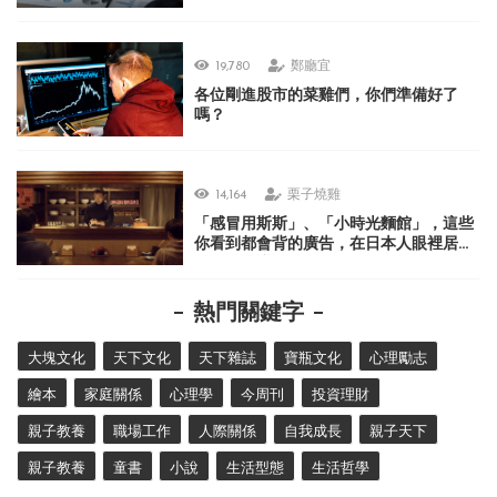
19,780
鄭廳宜
各位剛進股市的菜雞們，你們準備好了
嗎？
14,164
栗子燒雞
「感冒用斯斯」、「小時光麵館」，這些
你看到都會背的廣告，在日本人眼裡居然
很不可思議？
熱門關鍵字
大塊文化
天下文化
天下雜誌
寶瓶文化
心理勵志
繪本
家庭關係
心理學
今周刊
投資理財
親子教養
職場工作
人際關係
自我成長
親子天下
親子教養
童書
小說
生活型態
生活哲學