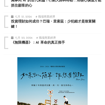
萬事問 AI 的世代來臨！行銷大師科特勒：用核心價值才能
抓住顧客的心
七月 21, 2026
# 職場商業經濟
投資理財如何成功？巴瑞・里索茲：少犯錯才是致富關
鍵！
七月 20, 2026
# 職場商業經濟
《無限機器》：AI 革命的真正推手