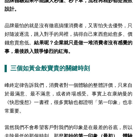
品牌體驗如果不能讓人秒懂、秒下單，流程再精妙都是無效
設計。
品牌最怕的就是沒有徹底搞懂消費者，又害怕失去優勢，只
好隨波逐流，跳入對手的局裡，搞得自己東西愈給愈多、價
錢愈賣愈低。
結果呢？企業就只是做一堆消費者沒有感覺的
事，最後跌入競爭慘烈的紅海。
▌ 三個如黃金般寶貴的關鍵時刻
峰終定律告訴我們，消費者對一個體驗的整體評價，只來自
於最滿意、最不滿意，或者終場感受。事實上在康納曼的
《快思慢想》一書裡，很多實驗也都證明「第一印象」也非
常重要。
當然我們不會希望客戶對我們的印象是在最差的谷底，所以
去除最低的那個時刻，那麼
初始的第一印象（最初）
、
體驗