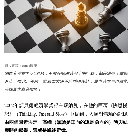
canva
圖片來源：
圖庫
消費者注意力不到8秒，不做在關鍵時刻上的行銷，都是浪費！掌握
進店、轉化、複購、推薦四大決策的體驗設計，最小時間單位就能
發揮最大商業價值！
2002
年諾貝爾經濟學獎得主康納曼，在他的巨著《快思慢
Thinking, Fast and Slow
想》（
）中提到，人類對體驗的記憶
由兩個因素決定：
高峰（無論是正向的還是負向的）時與結
束時的感覺，這就是峰終定律。