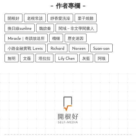
作者專欄
開根好
老根常談
靜香愛洗澡
栗子燒雞
換日線sunline
魏妏秦
閱域－非文學閱書人
Miracle｜奇蹟放送所
榴槤
歷史迷因
小路金融實戰 Lewis
Richard
Noreen
Suan-san
無明
文薇
塔拉拉
Lily Chen
灰藍
阿嗅