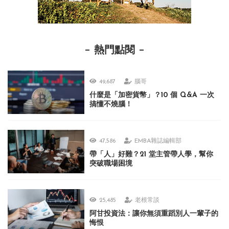
熱門點閱
49,687
腦哥
什麼是「加密貨幣」？10 個 Q&A 一次
搞懂不燒腦！
47,586
EMBA雜誌編輯部
帶「人」好難？21 堂主管帶人學，幫你
突破職場困境
25,485
老根常談
阿甘投資法：讓你無須重蹈別人一輩子的
悔恨