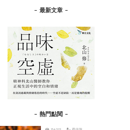
最新文章
熱門點閱
156,212
蔡佳璇