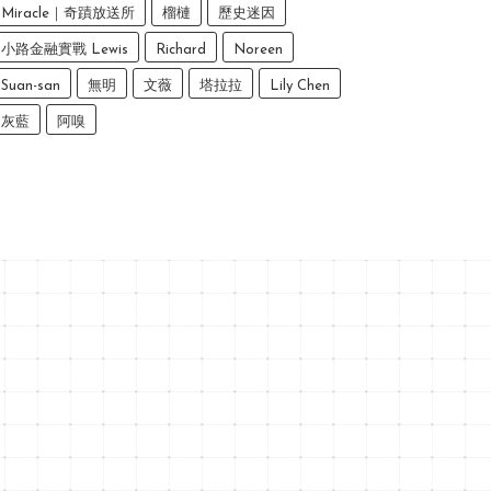
Miracle｜奇蹟放送所
榴槤
歷史迷因
小路金融實戰 Lewis
Richard
Noreen
Suan-san
無明
文薇
塔拉拉
Lily Chen
灰藍
阿嗅