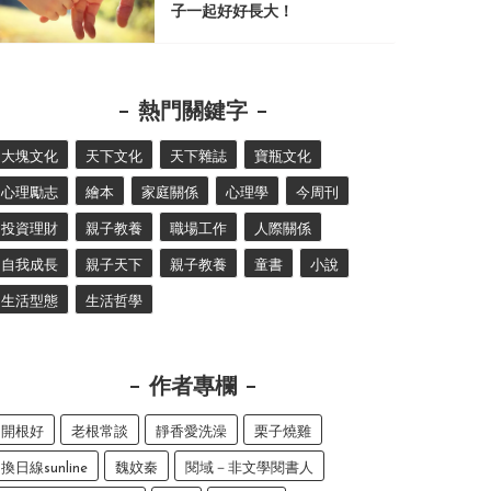
子一起好好長大！
熱門關鍵字
大塊文化
天下文化
天下雜誌
寶瓶文化
心理勵志
繪本
家庭關係
心理學
今周刊
投資理財
親子教養
職場工作
人際關係
自我成長
親子天下
親子教養
童書
小說
生活型態
生活哲學
作者專欄
開根好
老根常談
靜香愛洗澡
栗子燒雞
換日線sunline
魏妏秦
閱域－非文學閱書人