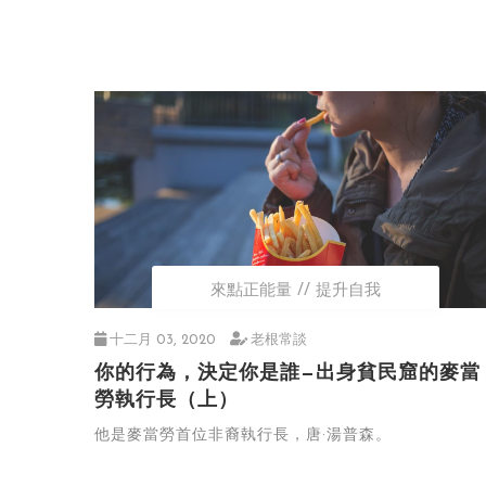
來點正能量
提升自我
十二月 03, 2020
老根常談
你的行為，決定你是誰—出身貧民窟的麥當
勞執行長（上）
他是麥當勞首位非裔執行長，唐·湯普森。