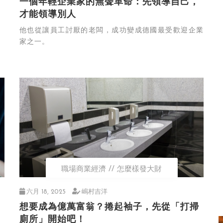
一個年輕企業家的無聲革命：先領導自己，
才能領導別人
他也從讓員工討厭的老闆，成功變成德國最受歡迎企業
家之一。
職場商業經濟
怎麼樣發大財
六月 18, 2025
嶋村吉洋
想要成為億萬富翁？捲起袖子，先從「打掃
廁所」開始吧！