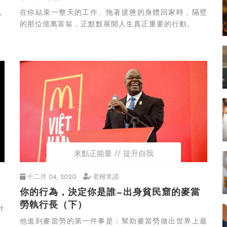
，
在你結束一整天的工作、拖著疲憊的身體回家時，隔壁
的那位億萬富翁，正默默展開人生真正重要的行動。
來點正能量
提升自我
十二月 04, 2020
老根常談
你的行為，決定你是誰—出身貧民窟的麥當
勞執行長（下）
什
他進到麥當勞的第一件事是：幫助麥當勞做出世界上最