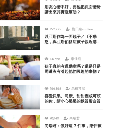
朋友心情不好，要他把負面情緒
講出來其實沒幫助？
152,225
換日線sunline
以亞斯作為一面鏡子／《不動
怒，與亞斯伯格症孩子親近溝
通》
147,294
李佳燕
孩子真的有過動症嗎？還是只是
周遭沒有引起他們興趣的事物？
126,828
老根常談
喜愛貝果、司康、甜甜圈或可頌
的你，請小心黏黏的麩質蛋白質
88,140
尚瑞君
尚瑞君：做好這 7 件事，陪伴孩