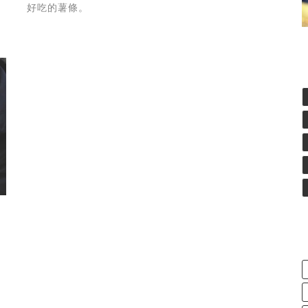
好吃的薯條。