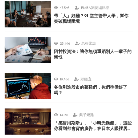
47,595
EMBA雜誌編輯部
帶「人」好難？21 堂主管帶人學，幫你
突破職場困境
25,496
老根常談
阿甘投資法：讓你無須重蹈別人一輩子的
悔恨
19,788
鄭廳宜
各位剛進股市的菜雞們，你們準備好了
嗎？
14,181
栗子燒雞
「感冒用斯斯」、「小時光麵館」，這些
你看到都會背的廣告，在日本人眼裡居然
很不可思議？