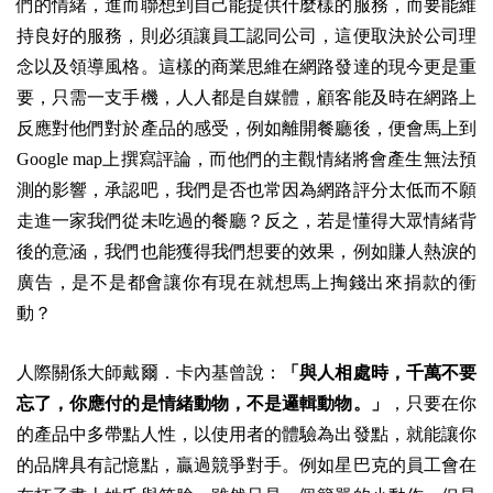
們的情緒，進而聯想到自己能提供什麼樣的服務，而要能維
持良好的服務，則必須讓員工認同公司，這便取決於公司理
念以及領導風格。這樣的商業思維在網路發達的現今更是重
要，只需一支手機，人人都是自媒體，顧客能及時在網路上
反應對他們對於產品的感受，例如離開餐廳後，便會馬上到
Google map上撰寫評論，而他們的主觀情緒將會產生無法預
測的影響，承認吧，我們是否也常因為網路評分太低而不願
走進一家我們從未吃過的餐廳？反之，若是懂得大眾情緒背
後的意涵，我們也能獲得我們想要的效果，例如賺人熱淚的
廣告，是不是都會讓你有現在就想馬上掏錢出來捐款的衝
動？
人際關係大師戴爾．卡內基曾說：
「與人相處時，千萬不要
忘了，你應付的是情緒動物，不是邏輯動物。」
，只要在你
的產品中多帶點人性，以使用者的體驗為出發點，就能讓你
的品牌具有記憶點，贏過競爭對手。例如星巴克的員工會在