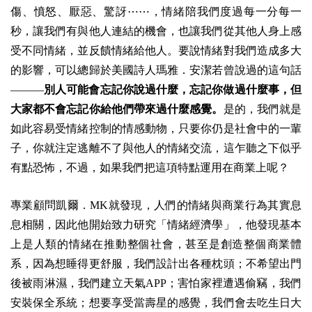
傷、憤怒、厭惡、驚訝⋯⋯，情緒陪我們度過每一分每一
秒，讓我們有與他人連結的機會，也讓我們從其他人身上感
受不同情緒，並反饋情緒給他人。要說情緒對我們造成多大
的影響，可以總歸於美國詩人瑪雅．安潔若曾說過的這句話
———
別人可能會忘記你說過什麼，忘記你做過什麼事，但
大家都不會忘記你給他們帶來過什麼感覺。
是的，我們就是
如此容易受情緒控制的情感動物，只要你仍是社會中的一輩
子，你就注定逃離不了與他人的情緒交流，這乍聽之下似乎
有點恐怖，不過，如果我們把這項特點運用在商業上呢？
專業顧問凱爾．MK就發現，人們的情緒與商業行為其實息
息相關，因此他開始致力研究「情緒經濟學」，他發現基本
上是人類的情緒在推動整個社會，甚至是創造整個商業體
系，因為想睡得更舒服，我們設計出各種枕頭；不希望出門
後被雨淋濕，我們建立天氣APP；害怕家裡遭遇偷竊，我們
安裝保全系統；想要享受當壽星的感覺，我們會去吃生日大