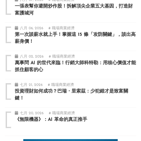
八月 07, 2026
# 職場商業經濟
一張表幫你避開炒作股！拆解頂尖企業五大基因，打造財
富護城河
八月 06, 2026
# 職場商業經濟
第一次談薪水就上手！掌握這 15 條「攻防關鍵」，談出高
薪身價！
八月 02, 2026
# 職場商業經濟
萬事問 AI 的世代來臨！行銷大師科特勒：用核心價值才能
抓住顧客的心
七月 21, 2026
# 職場商業經濟
投資理財如何成功？巴瑞・里索茲：少犯錯才是致富關
鍵！
七月 20, 2026
# 職場商業經濟
《無限機器》：AI 革命的真正推手