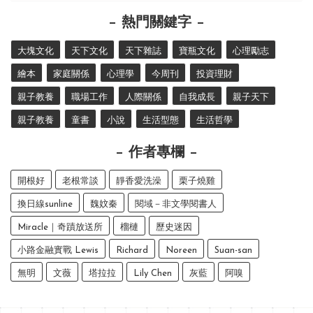
熱門關鍵字
大塊文化
天下文化
天下雜誌
寶瓶文化
心理勵志
繪本
家庭關係
心理學
今周刊
投資理財
親子教養
職場工作
人際關係
自我成長
親子天下
親子教養
童書
小說
生活型態
生活哲學
作者專欄
開根好
老根常談
靜香愛洗澡
栗子燒雞
換日線sunline
魏妏秦
閱域－非文學閱書人
Miracle｜奇蹟放送所
榴槤
歷史迷因
小路金融實戰 Lewis
Richard
Noreen
Suan-san
無明
文薇
塔拉拉
Lily Chen
灰藍
阿嗅